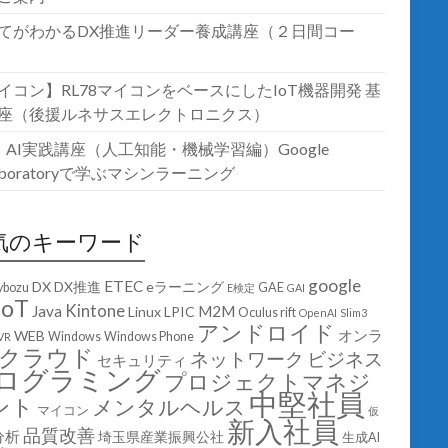
てがわかるDX推進リーダー養成講座（２日間コー
イコン】RL78マイコンをベースにしたIoT機器開発 基
座（後援ルネサスエレクトロニクス）
T・AI実践講座（人工知能・機械学習編）Google
laboratoryで学ぶマシンラーニング
気のキーワード
google
ETEC
DX
DX推進
eラーニング
ybozu
GAE
E検定
GAI
IoT
Kintone
Java
M2M
Linux
LPIC
Oculus rift
OpenAI
Slim3
アンドロイド
オンラ
WEB
Windows
Windows Phone
VR
クラウド
ネットワーク
ビジネス
セキュリティ
ログラミング
プロジェクトマネジ
中堅社員
ント
メンタルヘルス
マイコン
仮
新入社員
品質改善
分析
埼玉県産業振興公社
生成AI