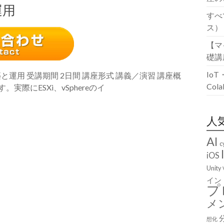
運用
すべ
ス）
【マ
礎講
Io
の構築と運用 受講期間 2日間 講座形式 講義／演習 講座概
Co
。実際にESXi、vSphereのイ
人
AI
c
iOS
Unity
イン
プ
メ
想化