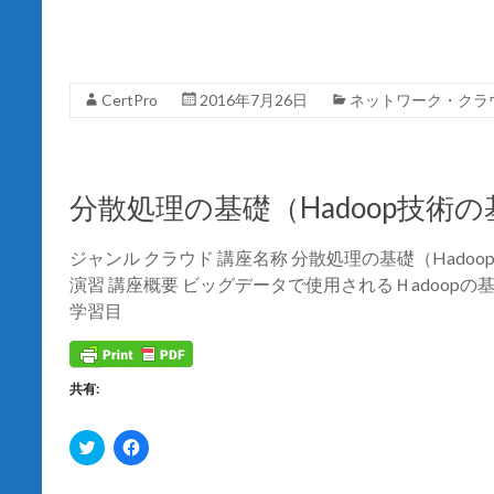
r
る
で
に
共
は
有
ク
(
リ
新
ッ
し
ク
CertPro
2016年7月26日
ネットワーク・クラ
い
し
ウ
て
ィ
く
ン
だ
ド
さ
ウ
い
で
(
分散処理の基礎（Hadoop技術の
開
新
き
し
ま
い
す
ウ
ジャンル クラウド 講座名称 分散処理の基礎（Hadoo
)
ィ
ン
演習 講座概要 ビッグデータで使用されるＨadoop
ド
ウ
学習目
で
開
き
ま
す
共有:
)
ク
F
リ
a
ッ
c
ク
e