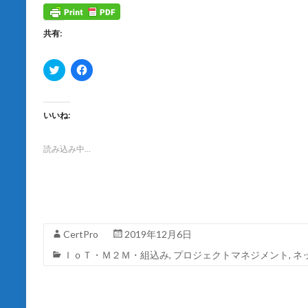
共有:
ク
F
リ
a
ッ
c
ク
e
し
b
て
o
いいね:
T
o
w
k
i
で
t
共
読み込み中…
t
有
e
す
r
る
で
に
共
は
有
ク
(
リ
新
ッ
し
ク
CertPro
2019年12月6日
い
し
ウ
て
ＩｏＴ・Ｍ２Ｍ・組込み
,
プロジェクトマネジメント
,
ネ
ィ
く
ン
だ
ド
さ
ウ
い
で
(
開
新