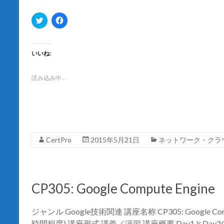
す
)
ク
F
リ
a
ッ
c
ク
e
し
b
て
o
いいね:
T
o
w
k
i
で
t
共
読み込み中…
t
有
e
す
r
る
で
に
共
は
有
ク
(
リ
新
ッ
し
ク
CertPro
2015年5月21日
ネットワーク・クラ
い
し
ウ
て
ィ
く
ン
だ
ド
さ
ウ
い
で
(
CP305: Google Compute Engine
開
新
き
し
ま
い
す
ウ
ジャンル Google技術関連 講座名称 CP305: Google Com
)
ィ
ン
時間程度) 講座形式 講義／演習 講座概要 Day1とDay