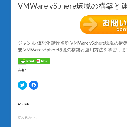
き
し
VMWare vSphere環境の構築と
ま
い
す
ウ
)
ィ
ン
ド
ウ
で
開
き
ま
す
ジャンル 仮想化 講座名称 VMWare vSphere環境
)
要 VMWare vSphere環境の構築と運用方法を学習します
共有:
ク
F
リ
a
ッ
c
ク
e
し
b
て
o
いいね:
T
o
w
k
i
で
t
共
読み込み中…
t
有
e
す