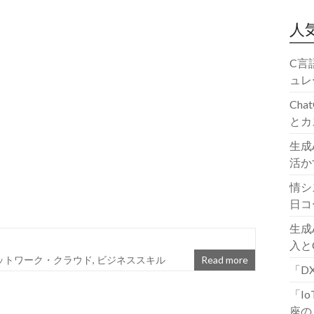
人
C言
ュレ
Ch
とカ
生成
活か
情シ
日コ
生成
入と
ットワーク・クラウド
,
ビジネススキル
Read more
「D
「I
座の