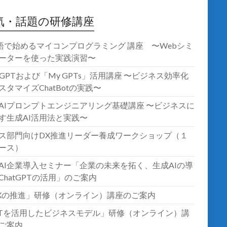
気・話題の研修講座
語で始めるマイコンプログラミング 講座 〜Webシミ
ーターを使った実践演習〜
atGPTおよび「My GPTs」活用講座 〜ビジネス効率化
スタマイズChatBotの実践〜
AIプロンプトエンジニアリング基礎講座 〜ビジネスに
す生成AI活用法と実践〜
ス部門向けDX推進リーダー養成ワークショップ（１
ース）
AI企業導入セミナー「企業の未来を拓く、生成AIの導
ChatGPTの活用」のご案内
Xの推進」研修（オンライン）講座のご案内
oTを活用したビジネスモデル」研修（オンライン）講
ご案内