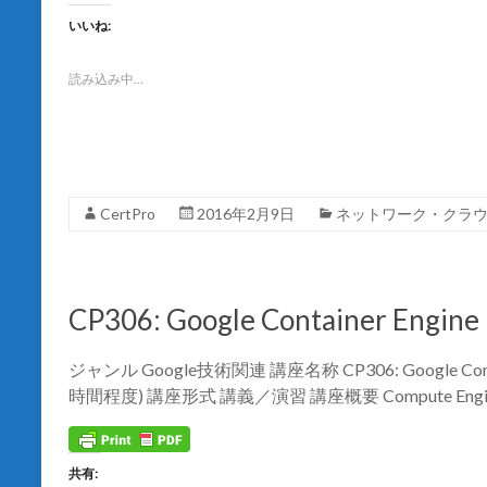
し
b
て
o
いいね:
T
o
w
k
i
で
t
共
読み込み中…
t
有
e
す
r
る
で
に
共
は
有
ク
(
リ
新
ッ
し
ク
CertPro
2016年2月9日
ネットワーク・クラ
い
し
ウ
て
ィ
く
ン
だ
ド
さ
ウ
い
で
(
CP306: Google Container Engine
開
新
き
し
ま
い
す
ウ
ジャンル Google技術関連 講座名称 CP306: Google Cont
)
ィ
ン
時間程度) 講座形式 講義／演習 講座概要 Compute Eng
ド
ウ
で
開
き
ま
共有: