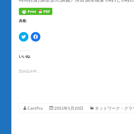
ド
ウ
で
開
き
ま
共有:
す
)
ク
F
リ
a
ッ
c
ク
e
し
b
て
o
いいね:
T
o
w
k
i
で
t
共
読み込み中…
t
有
e
す
r
る
で
に
共
は
有
ク
(
リ
新
ッ
し
ク
CertPro
2015年5月20日
ネットワーク・クラ
い
し
ウ
て
ィ
く
ン
だ
ド
さ
ウ
い
で
(