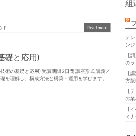
組
ウド
Read more
テレ
ンジ
基礎と応用)
【調
のラ
p技術の基礎と応用) 受講期間 2日間 講座形式 講義／
【講
の基礎を理解し、構成方法と構築・運用を学びます。
方版
【テ
の業
【イ
ミナ