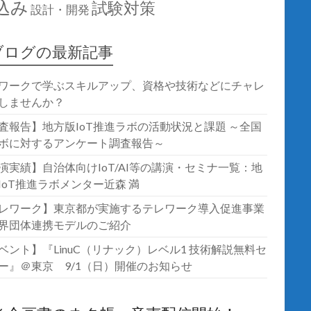
込み
試験対策
設計・開発
ブログの最新記事
ワークで学ぶスキルアップ、資格や技術などにチャレ
しませんか？
査報告】地方版IoT推進ラボの活動状況と課題 ～全国
ボに対するアンケート調査報告～
演実績】自治体向けIoT/AI等の講演・セミナ一覧：地
IoT推進ラボメンター近森 満
レワーク】東京都が実施するテレワーク導入促進事業
界団体連携モデルのご紹介
ベント】『LinuC（リナック）レベル1 技術解説無料セ
ー』＠東京 9/1（日）開催のお知らせ