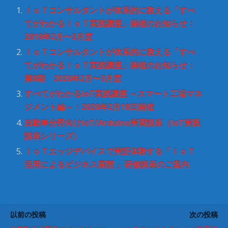
ィ
く
ン
だ
ＩｏＴコンサルタントが体系的に教える「すべ
ド
さ
ウ
い
てがわかるＩｏＴ実践講座」開催のお知らせ：
で
(
開
新
2019年2月〜3月度
き
し
ま
い
ＩｏＴコンサルタントが体系的に教える「すべ
す
ウ
)
ィ
てがわかるＩｏＴ実践講座」開催のお知らせ：
ン
ド
第8期 2020年2月〜3月度
ウ
で
すべてがわかるIoT実践講座 ～スマート工場マネ
開
き
ジメント編～：2020年2月18日開催
ま
す
)
自動車分野向けIoT/Arduino実習講座（IoT実践
講座シリーズ）
ＩｏＴエッジデバイスで実証体験する「ＩｏＴ
活用によるビジネス展開 」研修講座のご案内
以前の投稿
次の投稿