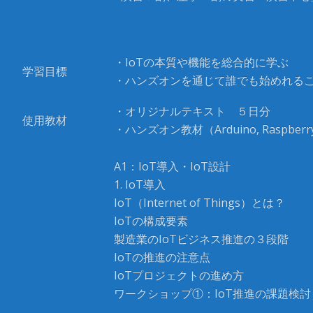
・IoTの本質や機能を総合的に学ぶ
学習目標
・ハンズオンを通じて誰でも始めれる
・オリジナルテキスト ５日分
使用教材
・ハンズオン教材（Arduino, Raspberr
A1：IoT導入・IoT設計
1. IoT導入
IoT（Internet of Things）とは？
IoTの構成要素
製造業のIoTビジネス推進の３段階
IoTの推進の注意点
IoTプロジェクトの進め方
ワークショップ①：IoT推進の課題検討