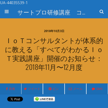
UA-44035539-1
サートプロ研修講座 コース検索
2018年10月3日
ＩｏＴコンサルタントが体系的
に教える「すべてがわかるＩｏ
Ｔ実践講座」開催のお知らせ：
2018年11月〜12月度
共有
ツイート
ピン
メール
SMS