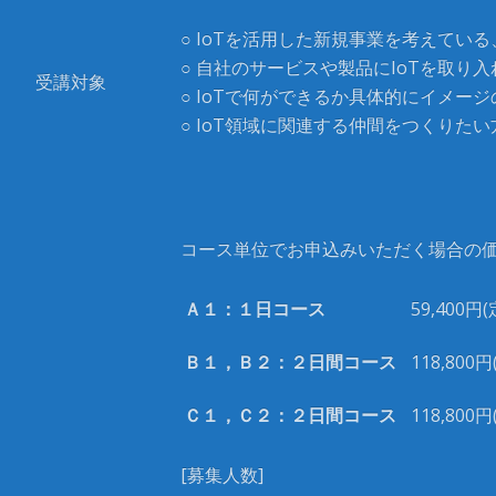
○ IoTを活用した新規事業を考えてい
○ 自社のサービスや製品にIoTを取り
受講対象
○ IoTで何ができるか具体的にイメー
○ IoT領域に関連する仲間をつくりたい
コース単位でお申込みいただく場合の
Ａ１：１日コース
59,400
Ｂ１，Ｂ２：２日間コース
118,800
Ｃ１，Ｃ２：２日間コース
118,800
[
募集人数
]