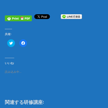
共有:
ク
F
リ
a
ッ
c
ク
e
し
b
て
o
T
o
いいね:
w
k
i
で
t
共
読み込み中…
t
有
e
す
r
る
で
に
共
は
有
ク
(
リ
新
ッ
し
ク
関連する研修講座:
い
し
ウ
て