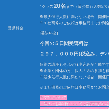
20名
1クラス
まで（最少催行人数5名
※最少催行人数に満たない場合、開催
※１社研修のご依頼は事務局までお問
受講料金
[
受講料金
]
今回の５日間受講料は
２９７，０００円
(
税込み、
デ
個別の講座もそれぞれ申込みが可能で
※企業や団体の方、個人の方の参加も
※最少催行人数に満たない場合、開催
※１社研修のご依頼は事務局までお問
お支払について
・法人のお客様については請求書払い