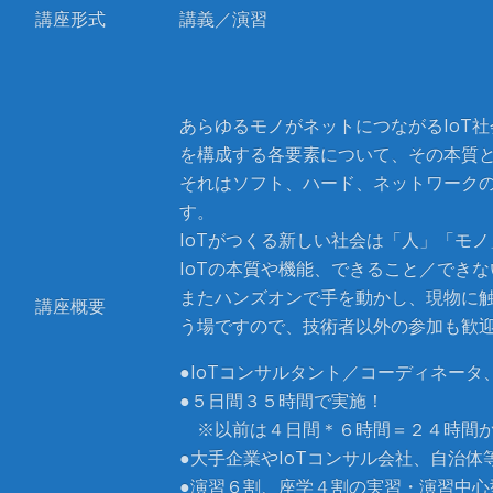
講座形式
講義／演習
あらゆるモノがネットにつながるIoT社
を構成する各要素について、その本質
それはソフト、ハード、ネットワーク
す。
IoTがつくる新しい社会は「人」「モ
IoTの本質や機能、できること／でき
またハンズオンで手を動かし、現物に触
講座概要
う場ですので、技術者以外の参加も歓
●IoTコンサルタント／コーディネータ
●５日間３５時間で実施！
※以前は４日間＊６時間＝２４時間か
●大手企業やIoTコンサル会社、自治
●演習６割、座学４割の実習・演習中心