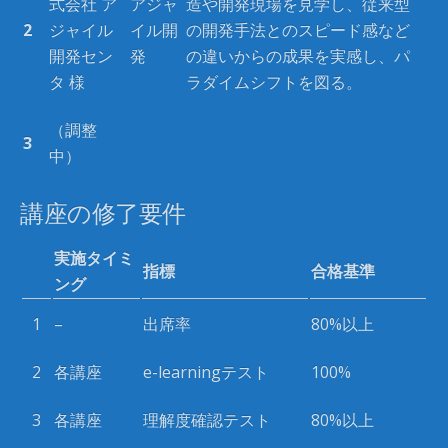
式会社 ア
アジャ
造や開発現場を見学し、従来型
2
ジャイル
イル開
の開発手法とのスピード感など
開発セン
発
の違いからの成果を実感し、パ
タ 様
ラダイムシフトを図る。
（調整
3
中）
講座の修了要件
実施タイミ
指標
合格基準
ング
1
–
出席率
80%以上
2
各講座
e-learningテスト
100%
3
各講座
理解度確認テスト
80%以上