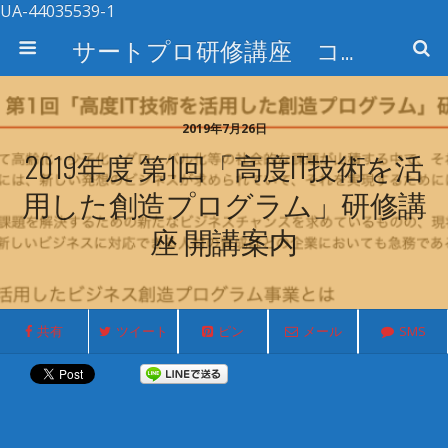
UA-44035539-1
サートプロ研修講座 コース検索
2019年7月26日
2019年度 第1回「高度IT技術を活
用した創造プログラム」研修講
座 開講案内
共有
ツイート
ピン
メール
SMS