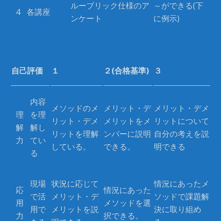
ルーブリック仕様のア
～ができる(下
4
各講座
ンケート
に例示)
自己評価
１
２(合格基準)
３
内容
メソッドのメ
メリット・デ
メリット・デメ
理
を理
リット・デメ
メリットをメ
リットについて
解
解し
リットを理解
ンバーに説明
自分の考えを説
力
てい
している。
できる。
明できる
る
現場
状況に応じて
情況にあったメ
応
情況にあった
で活
メリット・デ
ソッドで課題解
用
メソッドを選
用で
メリットを説
決に取り組め
力
択できる。