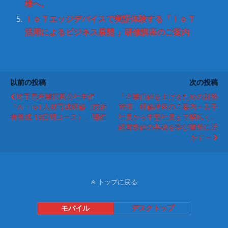
ま
様へ。
す
)
ＩｏＴエッジデバイスで実証体験する「ＩｏＴ
活用によるビジネス展開 」研修講座のご案内
以前の投稿
次の投稿
埼玉県産業振興公社主催
「企業価値を上げるための財務
「AI・IoT人材育成研修（技術
管理」研修講座のご案内～若手
者養成 18日間コース）」開催
社員から中堅社員まで幅広く、
経営数値の基礎を学び業務に活
かす～
トップに戻る
モバイル
デスクトップ