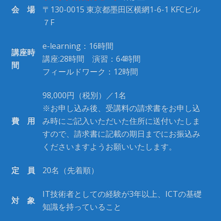
会 場
〒130-0015 東京都墨田区横網1-6-1 KFCビル
７F
e-learning：16時間
講座時
講座:28時間 演習：64時間
間
フィールドワーク：12時間
98,000円（税別）／1名
※お申し込み後、受講料の請求書をお申し込
費 用
み時にご記入いただいた住所に送付いたしま
すので、請求書に記載の期日までにお振込み
くださいますようお願いいたします。
定 員
20名（先着順）
IT技術者としての経験が3年以上、ICTの基礎
対 象
知識を持っていること