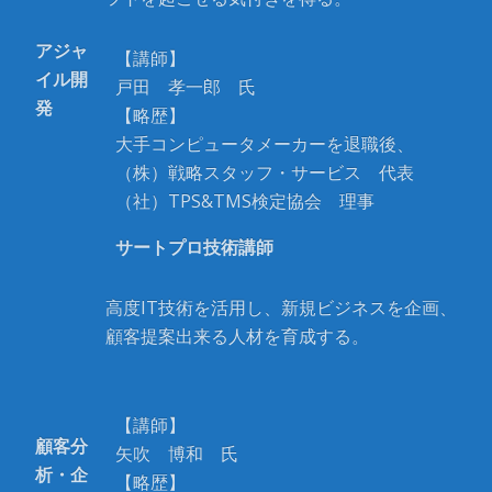
アジャ
【講師】
イル開
戸田 孝一郎 氏
発
【略歴】
大手コンピュータメーカーを退職後、
（株）戦略スタッフ・サービス 代表
（社）TPS&TMS検定協会 理事
サートプロ技術講師
高度IT技術を活用し、新規ビジネスを企画、
顧客提案出来る人材を育成する。
【講師】
顧客分
矢吹 博和 氏
析・企
【略歴】