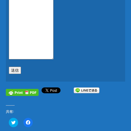
送信
共有:
ク
F
リ
a
ッ
c