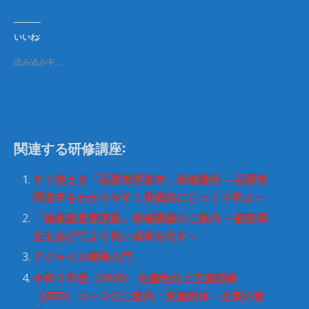
ク
e
し
b
て
o
T
o
いいね:
w
k
i
で
t
共
読み込み中…
t
有
e
す
r
る
で
に
共
は
有
ク
(
リ
新
ッ
し
ク
関連する研修講座:
い
し
ウ
て
ィ
く
ン
だ
すぐ使える「品質管理基本」研修講座 ～品質管
ド
さ
ウ
い
理基本をわかりやすく実践的にじっくり学ぶ～
で
(
開
新
「提案型営業実践」研修講座のご案内 ～顧客満
き
し
ま
い
足をあげてより良い成果を出す～
す
ウ
)
ィ
アジャイル開発入門
ン
ド
ウ
令和２年度（2020） 生産性向上支援訓練
で
開
（JEED）コースのご案内：実施団体・企業の皆
き