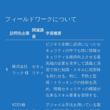
フィールドワークについて
関連講
訪問先企業
学習概要
座
ビジネス全般に必須になったセ
キュリティの中でも特に情報セ
キュリティを維持向上させる最
先端の企業を見学して講義と演
株式会社
セキュ
1
習で得た知識・スキルに現実味
ラック 様
リティ
を持たせる。特に、予防と監
視・トラッキングの技術を高
め、情報セキュリティの構築が
出来るスキル要素を習得する。
KDDI株
アジャイル手法を用いている製