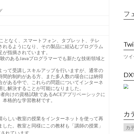
】
グ
フ
まることなく、スマートフォン、タブレット、テレ
Tw
されるようになり、その製品に組込むプログラム
足が指摘されています。
ツイ
、経験のあるJavaプログラマーでも新たな技術領域と
よって受講しスキルアップを行いますが、通常の
D
時間的制約がある方、また多人数の場合には納得
合がある中で、これらの問題についてインターネ
用し解決することが可能になりました。
技術者向けの資格試験であるACEアプリベーシックに
、本格的な学習教材です。
カ
晴らしい教室の授業をインターネットを使って再
ました。教室と同様にこの教材も「講師の授業」
成されています。