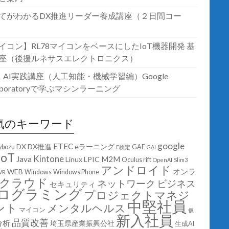
てがわかるDX推進リーダー養成講座（２日間コー
イコン】RL78マイコンをベースにしたIoT機器開発 基
座（後援ルネサスエレクトロニクス）
T・AI実践講座（人工知能・機械学習編）Google
laboratoryで学ぶマシンラーニング
気のキーワード
google
ETEC
DX
DX推進
eラーニング
ybozu
GAE
E検定
GAI
IoT
Kintone
Java
M2M
Linux
LPIC
Oculus rift
OpenAI
Slim3
アンドロイド
オンラ
WEB
Windows
Windows Phone
VR
クラウド
ネットワーク
ビジネス
セキュリティ
ログラミング
プロジェクトマネジ
中堅社員
ント
メンタルヘルス
マイコン
仮
新入社員
品質改善
分析
埼玉県産業振興公社
生成AI