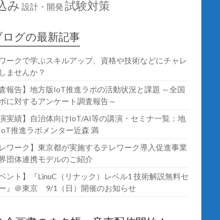
込み
試験対策
設計・開発
ブログの最新記事
ワークで学ぶスキルアップ、資格や技術などにチャレ
しませんか？
査報告】地方版IoT推進ラボの活動状況と課題 ～全国
ボに対するアンケート調査報告～
演実績】自治体向けIoT/AI等の講演・セミナ一覧：地
IoT推進ラボメンター近森 満
レワーク】東京都が実施するテレワーク導入促進事業
界団体連携モデルのご紹介
ベント】『LinuC（リナック）レベル1 技術解説無料セ
ー』＠東京 9/1（日）開催のお知らせ