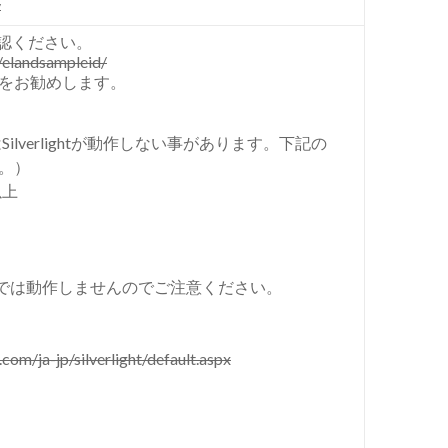
/
認ください。
/elandsampleid/
事をお勧めします。
はSilverlightが動作しない事があります。下記の
い。）
以上
ラウザーでは動作しませんのでご注意ください。
om/ja-jp/silverlight/default.aspx