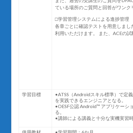
また、過去の受講生のご質問をDF
ている場所のご質問と回答がワンク
□学習管理システムによる進捗管理
各章ごとに確認テストを用意しまし
利用いただけます。 また、ACEの
学習目標
•ATSS
（
Android
スキル標準）で定義
を実践できるエンジニアとなる。
•OESF
公認
Android™
アプリケーシ
る。
•
講師による講義と十分な実機実習
使用教材
•学習期間：6か月