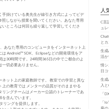
人
く手掛けている奥先生が線引き方式によってビデ
を参照しながら授業を聞いてください。あなた専用
C言
ないところは何回も繰り返して学習してくださ
ュレ
Ch
）
とカ
習用に、あなた専用のコンピュータをインターネット上
生成
ndroid™ SDK、Eclipseなどの開発環境をア
活か
は30時間です。24時間365日の中でご都合のよ
は一切必要ありません。
情シ
日コ
生成
ーネット上の家庭教師です。 教室での学習と異な
入と
ト上の教育では メンターの品質がそのままやる
タリングチームはメーカー公認のトレーナーであ
「D
師を含んでいます。
「I
ンタリングを提供します。
座の