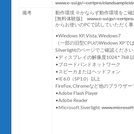
www.e-ssl.jp/~certpro/elandsampleid
備考
動作環境 ※かならず動作環境をご確
[無料体験版]
www.e-ssl.jp/~certpro
からお使いのPCで試していただく
•Windows XP, Vista, Windows7
（一部の旧型CPUのWindows XPで
Silverlightのページでご確認くださ
•ディスプレイの解像度1024 * 768 
•ブロードバンドネットワーク
•スピーカまたはヘッドフォン
•IE 6.0（SP1.0）以上
FireFox, Chromeなど他のブ
•Adobe Flash Player
•Adobe Reader
•Microsoft Siverlight
www.microsoft.c