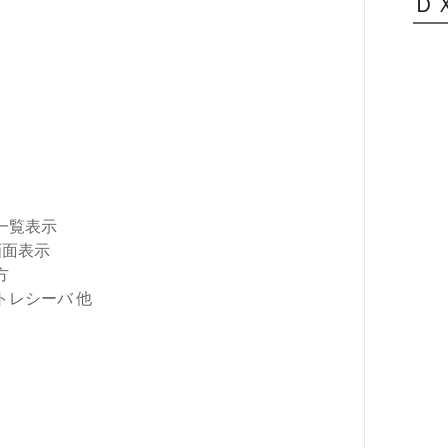
Ｄ
一覧表示
画面表示
方
レシーバ 他