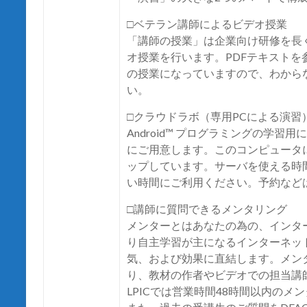
□ベテラン講師によるビデオ授業
「講師の授業」は企業向け研修を長
オ授業を行います。PDFテキスト
の授業になっていますので、わから
い。
□クラウドラボ（専用PCによる演習
Android™ プログラミングの学
にご用意します。このコンピュータには A
ップしています。サーバを使える時間
い時間にご利用ください。予約など
□講師に質問できるメンタリング
メンターとはあなたの為の、インタ
り自主学習が主になるインターネッ
気、および効果に直結します。メン
り、教材の作者やビデオでの担当講
LPICでは営業時間48時間以内のメ