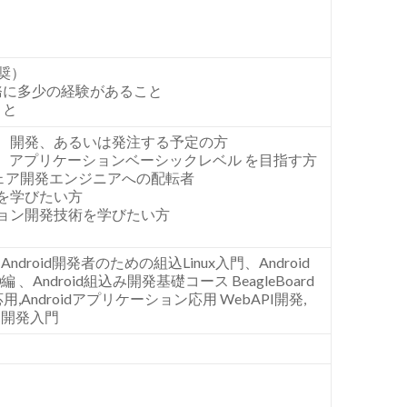
奨）
務に多少の経験があること
こと
、開発、あるいは発注する予定の方
）アプリケーションベーシックレベル
を目指す方
ェア開発エンジニアへの配転者
を学びたい方
ョン開発技術を学びたい方
、
Android
開発者のための組込
Linux
入門、
Android
0
編
、
Android
組込み開発基礎コース
BeagleBoard
応用
,Android
アプリケーション応用
WebAPI
開発
,
ン開発入門