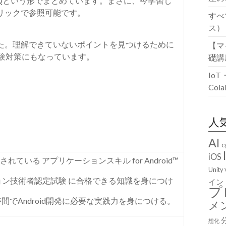
AQという形でまとめています。まさに、今学習し
リックで参照可能です。
すべ
ス）
た。理解できていないポイントを見つけるために
【マ
試験対策にもなっています。
礎講
Io
Co
人
AI
c
iOS
されている
アプリケーションスキル
for Android™
Unity
ョン技術者認定試験
に合格できる知識を身につけ
イン
プ
時間で
Android
開発に必要な実践力を身につける。
メ
想化