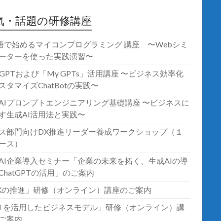
気・話題の研修講座
語で始めるマイコンプログラミング 講座 〜Webシミ
ーターを使った実践演習〜
atGPTおよび「My GPTs」活用講座 〜ビジネス効率化
スタマイズChatBotの実践〜
AIプロンプトエンジニアリング基礎講座 〜ビジネスに
す生成AI活用法と実践〜
ス部門向けDX推進リーダー養成ワークショップ（１
ース）
AI企業導入セミナー「企業の未来を拓く、生成AIの導
ChatGPTの活用」のご案内
Xの推進」研修（オンライン）講座のご案内
oTを活用したビジネスモデル」研修（オンライン）講
ご案内