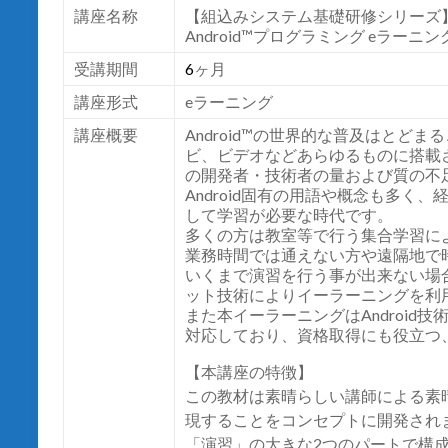
講座名称
【組込みシステム基礎研修シリーズ
Android™
プログラミング eラーニン
受講期間
6
ヶ月
講座形式
e
ラーニング
講座概要
Android™の世界的な普及はとど
ビ、ビデオなどあらゆるものに搭載
の開発者・技術者の量および質の不
Android固有の用語や概念も多く
して学習が必要な時代です。
多くの方は教室等で行う集合学習に
業務時間では通えない方や遠隔地で
いくまで演習を行う事が出来ない場
ット技術によりイーラーニングを利
また本イーラーニングはAndroid
対応しており、資格取得にも役立つ
【本講座の特徴】
この教材は素晴らしい講師による素
現することをコンセプトに開発され
「演習」の大きな2つのパートで構