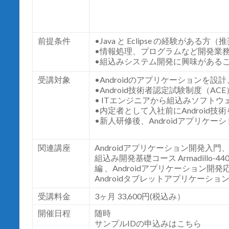
前提条件
•Java
と
Eclipse
の経験がある方（推
•
情報処理、プログラムなど開発業
•
組込みシステム開発に興味がある
受講対象
•Android
のアプリケーションを設計
•Android
技術者認定試験制度（
ACE
• IT
エンジニアから組込みソフトウ
•
内定者として入社前に
Android
技術
•
新人研修後、
Android
アプリケーシ
関連講座
Android
アプリケーション開発入門
組込み開発基礎コース
Armadillo-44
編
、
Android
アプリケーション開発
Android
タブレットアプリケーショ
受講料金
3
ヶ月
33,600
円
(
税込み）
開催日程
随時
サンプル
ID
の申込みはこちら