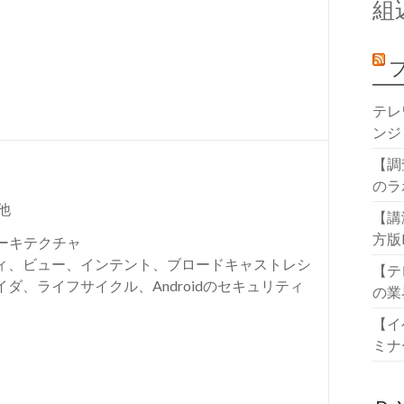
組
テレ
ンジ
【調
のラ
他
【講
方版
アーキテクチャ
ィ、ビュー、インテント、ブロードキャストレシ
【テ
ダ、ライフサイクル、Androidのセキュリティ
の業
【イ
ミナ