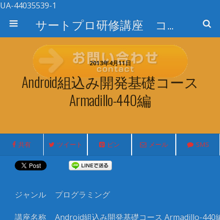
UA-44035539-1
サートプロ研修講座 コース検索
2013年4月11日
Android組込み開発基礎コース
Armadillo-440編
共有
ツイート
ピン
メール
SMS
ジャンル
プログラミング
講座名称
Android
組込み開発基礎コース
Armadillo-440