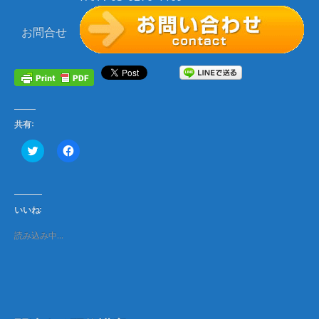
お問合せ
共有:
ク
F
リ
a
ッ
c
ク
e
し
b
て
o
T
o
いいね:
w
k
i
で
t
共
読み込み中…
t
有
e
す
r
る
で
に
共
は
有
ク
(
リ
新
ッ
し
ク