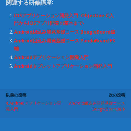
関連する研修講座:
い
し
ウ
て
ィ
く
ン
だ
iOSアプリケーション開発入門 -Objective-C入
ド
さ
ウ
い
門からiOSアプリ開発の基本まで-
で
(
開
新
Android組込み開発基礎コース BeagleBoard編
き
し
ま
い
Android組込み開発基礎コース PandaBoard ES
す
ウ
)
ィ
編
ン
ド
ウ
Androidアプリケーション開発入門
で
開
Androidタブレットアプリケーション開発入門
き
ま
す
)
以前の投稿
次の投稿
Androidアプリケーション開
Android組込み開発基礎コース
発入門
BeagleBoard編