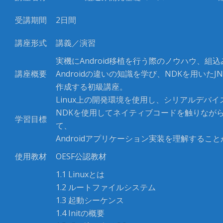
受講期間
2
日間
講座形式
講義／演習
実機に
Android
移植を行う際のノウハウ、組込
講座概要
A
ndroid
の違いの知識を学び、
NDK
を用いた
JN
作成する初級講座。
Linux
上の開発環境を使用し、シリアルデバイ
NDK
を使用してネイティブコードを触りなが
学習目標
て、
Android
アプリケーション実装を理解すること
使用教材
OESF
公認教材
1.1 Linuxとは
1.2 ルートファイルシステム
1.3 起動シーケンス
1.4 Initの概要