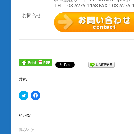
TEL：03-6276-1168 FAX：03-6276-
お問合せ
共有:
ク
F
リ
a
ッ
c
ク
e
し
b
て
o
いいね:
T
o
w
k
i
で
t
共
読み込み中…
t
有