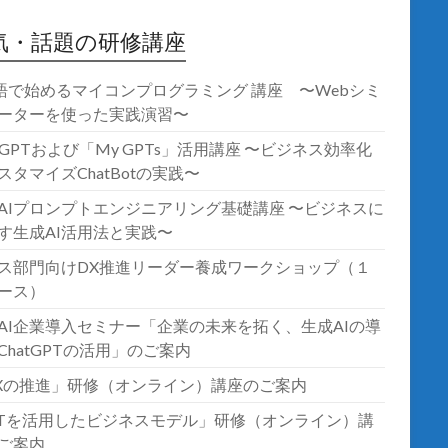
気・話題の研修講座
語で始めるマイコンプログラミング 講座 〜Webシミ
ーターを使った実践演習〜
atGPTおよび「My GPTs」活用講座 〜ビジネス効率化
スタマイズChatBotの実践〜
AIプロンプトエンジニアリング基礎講座 〜ビジネスに
す生成AI活用法と実践〜
ス部門向けDX推進リーダー養成ワークショップ（１
ース）
AI企業導入セミナー「企業の未来を拓く、生成AIの導
ChatGPTの活用」のご案内
Xの推進」研修（オンライン）講座のご案内
oTを活用したビジネスモデル」研修（オンライン）講
ご案内