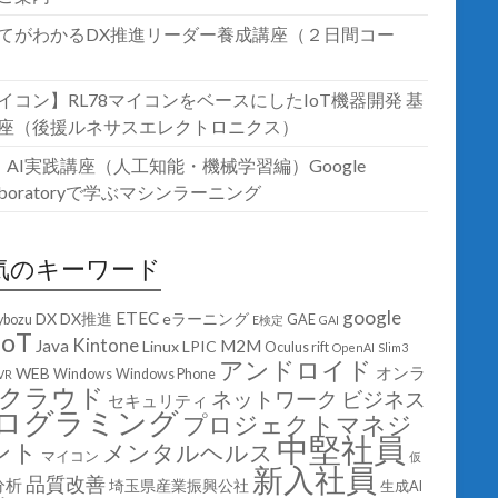
てがわかるDX推進リーダー養成講座（２日間コー
イコン】RL78マイコンをベースにしたIoT機器開発 基
座（後援ルネサスエレクトロニクス）
T・AI実践講座（人工知能・機械学習編）Google
laboratoryで学ぶマシンラーニング
気のキーワード
google
ETEC
DX
DX推進
eラーニング
ybozu
GAE
E検定
GAI
IoT
Kintone
Java
M2M
Linux
LPIC
Oculus rift
OpenAI
Slim3
アンドロイド
オンラ
WEB
Windows
Windows Phone
VR
クラウド
ネットワーク
ビジネス
セキュリティ
ログラミング
プロジェクトマネジ
中堅社員
ント
メンタルヘルス
マイコン
仮
新入社員
品質改善
分析
埼玉県産業振興公社
生成AI