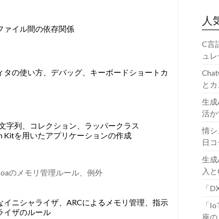
人
ファイル間の依存関係
C言
ュレ
ィタの使い方、デバッグ、キーボードショートカ
Ch
とカ
生成
活か
便利な型、文字列、コレクション、ラッパークラス
情シ
on Kitを用いたアプリケーションの作成
日コ
生成
入と
coaのメモリ管理ルール、例外
「D
なイニシャライザ、ARCによるメモリ管理、指示
「I
ライザのルール
座の