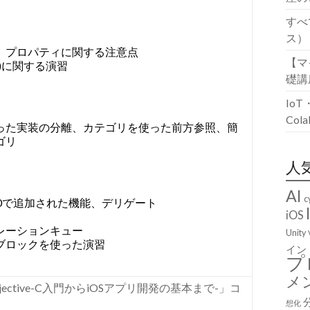
すべ
ス）
、プロパティに関する注意点
【マ
C)に関する演習
礎講
Io
Co
った実装の分離、カテゴリを使った前方参照、簡
ゴリ
人
AI
c
C2.0で追加された機能、デリゲート
iOS
レーションキュー
Unity
ブロックを使った演習
イン
プ
メ
ective-C入門からiOSアプリ開発の基本まで-」コ
想化