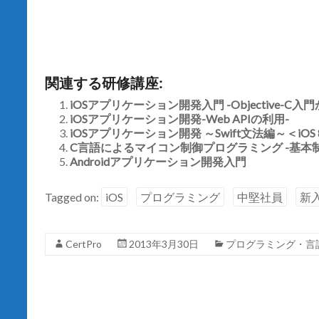
e
す
r
る
で
に
共
は
有
ク
(
リ
新
ッ
し
ク
関連する研修講座:
い
し
ウ
て
ィ
く
iOSアプリケーション開発入門 -Objective-C
ン
だ
iOSアプリケーション開発-Web APIの利用-
ド
さ
ウ
い
iOSアプリケーション開発 ～Swift文法編～＜iOS
で
(
開
C言語によるマイコン制御プログラミング -基本
新
き
し
Androidアプリケーション開発入門
ま
い
す
ウ
)
ィ
ン
Tagged on:
iOS
プログラミング
中堅社員
新
ド
ウ
で
開
き
CertPro
2013年3月30日
プログラミング・言
ま
す
)