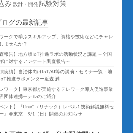
込み
試験対策
設計・開発
ブログの最新記事
ワークで学ぶスキルアップ、資格や技術などにチャレ
しませんか？
査報告】地方版IoT推進ラボの活動状況と課題 ～全国
ボに対するアンケート調査報告～
演実績】自治体向けIoT/AI等の講演・セミナ一覧：地
IoT推進ラボメンター近森 満
レワーク】東京都が実施するテレワーク導入促進事業
界団体連携モデルのご紹介
ベント】『LinuC（リナック）レベル1 技術解説無料セ
ー』＠東京 9/1（日）開催のお知らせ