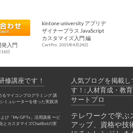
kintone university アプリデ
ザイナープラス JavaScript
カスタマイズ入門 編
le開発入門
CertPro
2015年4月24日
月16日
研修講座です！
人気ブログを掲載し
す！: 人材育成・教
めるマイコンプログラミング 講
サートプロ
bシミュレーターを使った実践演
テレワークで学ぶ
Tおよび「My GPTs」活用講座 〜ビ
アップ、資格や技
とカスタマイズChatBotの実