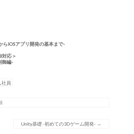
入門からiOSアプリ開発の基本まで-
 8対応＞
制御編-
入社員
語
Unity基礎 -初めての3Dゲーム開発-
→