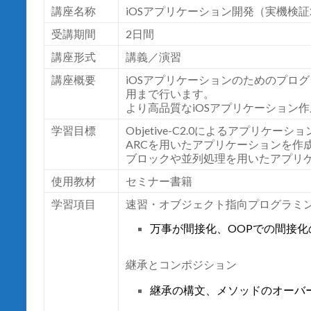
講座名称
iOSアプリケーション開発（実機検証2日間） 
受講期間
2日間
講座形式
講義／演習
講座概要
iOSアプリケーションのためのプログラミ
用まで行います。
より高品質なiOSアプリケーション
学習目標
Objetive-C2.0によるアプリケー
ARCを用いたアプリケーションを作
ブロックや並列処理を用いたアプリ
使用教材
セミナー書籍
学習項目
速習・オブジェクト指向プログラミ
万事が間接化、OOPでの間接化の使
継承とコンポジション
継承の構文、メソッドのオーバ