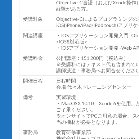
Objective-C言語（およびXco
経験がある方。
受講対象
Objective-Cによるプログラミ
iOS(iPhone/iPad/iPod touc
関連講座
・iOSアプリケーション開発入門 -Obj
<iOS8対応版>
・iOSアプリケーション開発 -Web AP
受講料金
公開講座：151,200円（税込み）
※受講料にはテキスト代も含まれて
講師派遣：事務局へお問合せくださ
開催日程
日程時間
会場 代々木トレーニングセンター
備考
実習環境
・MacOSX 10.10、Xcode 
ご了承ください。
※オンサイトでPCご用意の場合、スペックはM
当の機材が必要となります。
事務局
教育研修事業部
株式会社サートプロ
www.certpro.jp