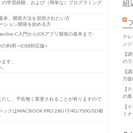
組
de操作）の学習経験、および（簡単な）プログラミング
ングの基本、開発方法を習得されたい方
h)アプリケーション開発を始める方
ective-C入門からiOSアプリ開発の基本まで-
テレ
ンジ
Iの利用-<iOS8対応版>
【調
のラ
います。
い。
【講
方版
【テ
の業
6を使用。ただし、予告無く変更されることが有りますので
【イ
ACBOOK PRO 2.8G I7/4G/750G/SD相
ミナ