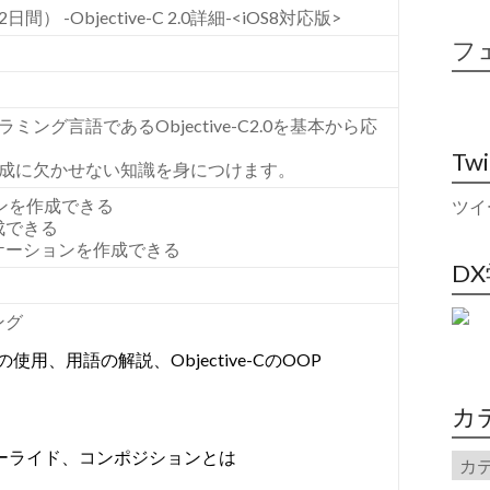
-Objective-C 2.0詳細-<iOS8対応版>
フ
ング言語であるObjective-C2.0を基本から応
Tw
作成に欠かせない知識を身につけます。
ションを作成できる
ツイ
成できる
ケーションを作成できる
D
ング
用、用語の解説、Objective-CのOOP
カ
ーライド、コンポジションとは