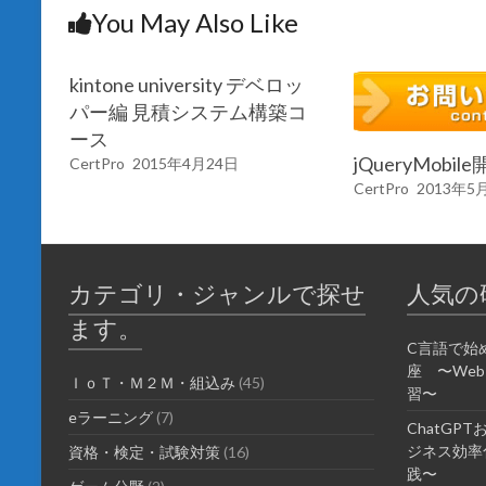
You May Also Like
kintone university デベロッ
パー編 見積システム構築コ
ース
jQueryMobi
CertPro
2015年4月24日
CertPro
2013年5
カテゴリ・ジャンルで探せ
人気の
ます。
C言語で始
座 〜We
ＩｏＴ・Ｍ２Ｍ・組込み
(45)
習〜
eラーニング
(7)
ChatGP
ジネス効率化
資格・検定・試験対策
(16)
践〜