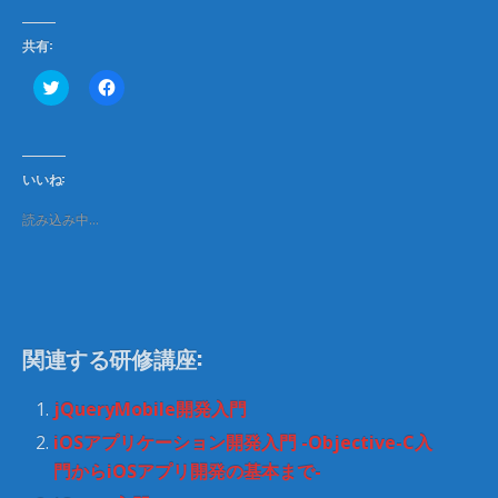
共有:
ク
F
リ
a
ッ
c
ク
e
し
b
て
o
T
o
いいね:
w
k
i
で
t
共
読み込み中…
t
有
e
す
r
る
で
に
共
は
有
ク
(
リ
新
ッ
し
ク
関連する研修講座:
い
し
ウ
て
ィ
く
ン
だ
jQueryMobile開発入門
ド
さ
ウ
い
iOSアプリケーション開発入門 -Objective-C入
で
(
開
新
門からiOSアプリ開発の基本まで-
き
し
ま
い