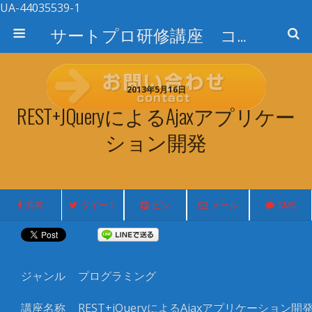
UA-44035539-1
サートプロ研修講座 コース検索
2013年5月16日
REST+jQueryによるAjaxアプリケー
ション開発
共有
ツイート
ピン
メール
SMS
ジャンル
プログラミング
講座名称
REST+jQueryによるAjaxアプリケーション開