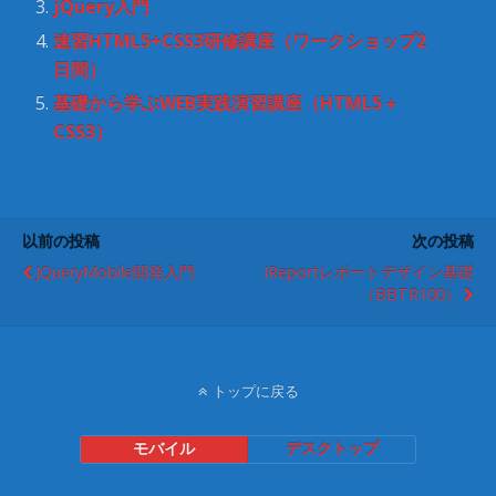
jQuery入門
す
ウ
)
ィ
ン
速習HTML5+CSS3研修講座（ワークショップ2
ド
ウ
日間）
で
開
基礎から学ぶWEB実践演習講座（HTML5＋
き
ま
CSS3）
す
)
以前の投稿
次の投稿
JQueryMobile開発入門
IReportレポートデザイン基礎
（BBTR100）
トップに戻る
モバイル
デスクトップ