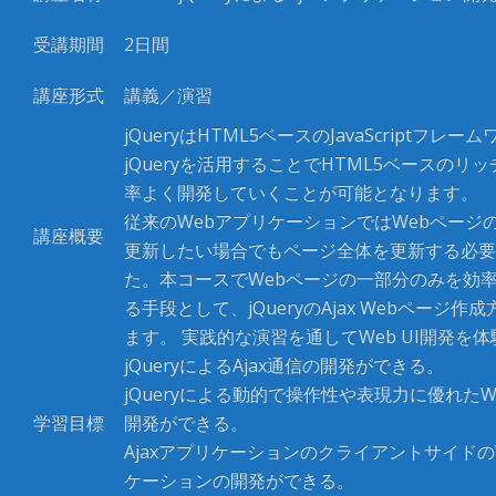
受講期間
2日間
講座形式
講義／演習
jQueryはHTML5ベースのJavaScriptフレ
jQueryを活用することでHTML5ベースのリッ
率よく開発していくことが可能となります。
従来のWebアプリケーションではWebページ
講座概要
更新したい場合でもページ全体を更新する必要
た。本コースでWebページの一部分のみを効
る手段として、jQueryのAjax Webページ作
ます。 実践的な演習を通してWeb UI開発を
jQueryによるAjax通信の開発ができる。
jQueryによる動的で操作性や表現力に優れたW
学習目標
開発ができる。
Ajaxアプリケーションのクライアントサイドの
ケーションの開発ができる。