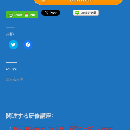
共有:
ク
F
リ
a
ッ
c
ク
e
し
b
て
o
T
o
いいね:
w
k
i
で
t
共
読み込み中…
t
有
e
す
r
る
で
に
共
は
有
ク
(
リ
新
ッ
し
ク
関連する研修講座:
い
し
ウ
て
ィ
く
ン
だ
MMCD Server for GAE【応用コース】Master