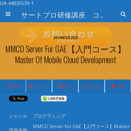
UA-44035539-1
サートプロ研修講座 コース検索
2014年5月20日
MMCD Server For GAE【入門コース】
Master Of Mobile Cloud Development
共有
ツイート
ピン
メール
SMS
ジャンル
プログラミング
MMCD Server for GAE
【入門コース】Master of
講座名称