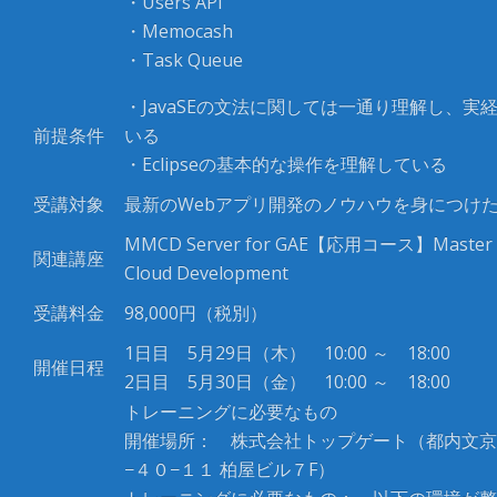
・Users API
・Memocash
・Task Queue
・JavaSEの文法に関しては一通り理解し、実
前提条件
いる
・Eclipseの基本的な操作を理解している
受講対象
最新のWebアプリ開発のノウハウを身につけ
MMCD Server for GAE【応用コース】Master o
関連講座
Cloud Development
受講料金
98,000円（税別）
1日目 5月29日（木） 10:00 ～ 18:00
開催日程
2日目 5月30日（金） 10:00 ～ 18:00
トレーニングに必要なもの
開催場所： 株式会社トップゲート（都内文京
−４０−１１ 柏屋ビル７F）