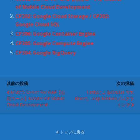
ド
さ
ウ
い
of Mobile Cloud Development
で
(
開
新
CP302: Google Cloud Storage / CP303:
き
し
ま
い
Google Cloud SQL
す
ウ
)
ィ
CP306: Google Container Engine
ン
ド
ウ
CP305: Google Compute Engine
で
開
CP304: Google BigQuery
き
ま
す
)
以前の投稿
次の投稿
MMCD Server For GAE【応
UnityによるOculus Rift,
用コース】Master Of Mobile
Kinect, Leap Motionプログラ
Cloud Development
ミング
トップに戻る