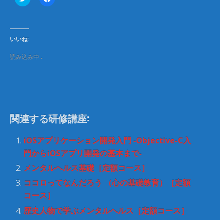
リ
a
ッ
c
ク
e
し
b
て
o
T
o
いいね:
w
k
i
で
t
共
読み込み中…
t
有
e
す
r
る
で
に
共
は
有
ク
(
リ
新
ッ
し
ク
関連する研修講座:
い
し
ウ
て
ィ
く
ン
だ
iOSアプリケーション開発入門 -Objective-C入
ド
さ
ウ
い
門からiOSアプリ開発の基本まで-
で
(
開
新
メンタルヘルス基礎［定額コース］
き
し
ま
い
ココロってなんだろう （心の基礎教育）［定額
す
ウ
)
ィ
コース］
ン
ド
ウ
歴史人物で学ぶメンタルヘルス［定額コース］
で