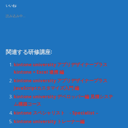
T
o
いいね:
w
k
i
で
t
共
読み込み中…
t
有
e
す
r
る
で
に
共
は
有
ク
(
リ
新
ッ
し
ク
関連する研修講座:
い
し
ウ
て
ィ
く
ン
だ
kintone university アプリデザイナープラス
ド
さ
ウ
い
kintone × Excel 連携 編
で
(
開
新
kintone university アプリデザイナープラス
き
し
ま
い
JavaScriptカスタマイズ入門 編
す
ウ
)
ィ
kintone university デベロッパー編 見積システ
ン
ド
ム構築コース
ウ
で
開
kintone スペシャリスト - Specialist –
き
ま
kintone university トレーナー編
す
)