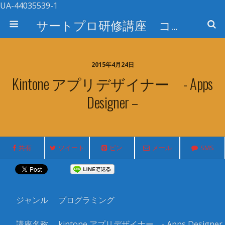
UA-44035539-1
サートプロ研修講座 コース検索
2015年4月24日
Kintone アプリデザイナー - Apps
Designer –
共有
ツイート
ピン
メール
SMS
ジャンル
プログラミング
講座名称
kintone アプリデザイナー - Apps Designer 