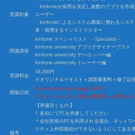
・kintoneを採用を決定し複数のアプリを作
受講対象
ユーザー
・kintoneによるシステム構築に携わるシス
者・指導するインストラクター
kintone スペシャリスト - Specialist –
kintone university アプリデザイナープラス
関連講座
kintone university デベロッパー編
kintone university トレーナー編
43,200円
受講料金
※オリジナルテキスト＋課題審査料＋修了証発
course.certpro.jp/?page_id=817
開催日程
スケジュールにない場合は事務局へお問合せ
【準備頂くもの 】
1. 各自にてPCを持参してください
＊会社所有のPCを利用される場合、ネットワ
リティ上外部接続ができないようにしてある
備考