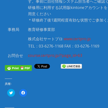
す。事前に自社情報システム担当者へご確認く
研修用に利用する試用版kintoneアカウント
用意ください
＊研修終了後1週間程度有効な状態でご参加く
事務局
教育研修事業部
株式会社サートプロ
www.certpro.jp
TEL：03-6276-1168 FAX：03-6276-1169
お問合せ
course.certpro.jp/?page_id=63
共有:
ク
F
リ
a
ッ
c
ク
e
し
b
て
o