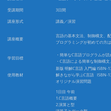
受講期間
3日間
講座形式
講義／演習
言語の基本文法、制御構文、
講座概要
プログラミングが初めての方
・簡単なC言語プログラムが読
学習目標
・C言語による簡単な制御構文
新版 明解C言語 入門編 ISBN-13: 
使用教材
解きながら学ぶC言語 ISBN-13: 9
オリジナル演習問題
1日目 午前
1.C言語概要
2.演算と型