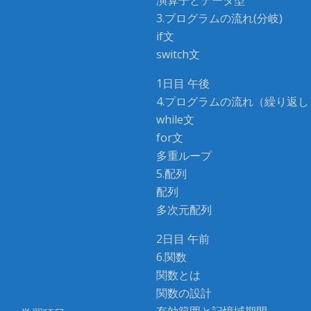
演算子とデータ型
3.プログラムの流れ(分岐)
if文
switch文
1日目 午後
4.プログラムの流れ（繰り返し
while文
for文
多重ループ
5.配列
配列
多次元配列
2日目 午前
6.関数
関数とは
関数の設計