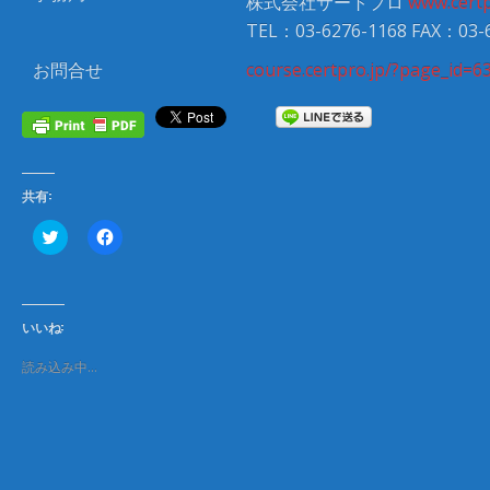
株式会社サートプロ
www.certp
TEL：03-6276-1168 FAX：03-
お問合せ
course.certpro.jp/?page_id=6
共有:
ク
F
リ
a
ッ
c
ク
e
し
b
て
o
T
o
いいね:
w
k
i
で
t
共
読み込み中…
t
有
e
す
r
る
で
に
共
は
有
ク
(
リ
新
ッ