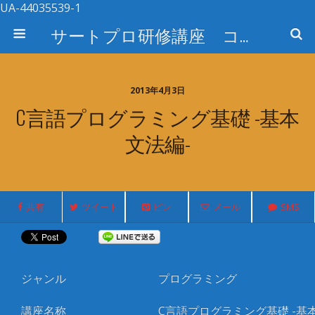
UA-44035539-1
サートプロ研修講座 コース検索
2013年4月3日
C言語プログラミング基礎 -基本
文法編-
共有
ツイート
ピン
メール
SMS
ジャンル
プログラミング
講座名称
C言語プログラミング基礎 -基