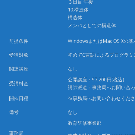
３日目 午後
10.構造体
構造体
メンバとしての構造体
前提条件
WindowsまたはMac OS 
受講対象
初めてC言語によるプログラミ
関連講座
なし
公開講座：97,200円(税込)
受講料金
講師派遣：事務局へお問い合
開催日程
※事務局へお問い合わせくだ
備考
なし
教育研修事業部
事務局