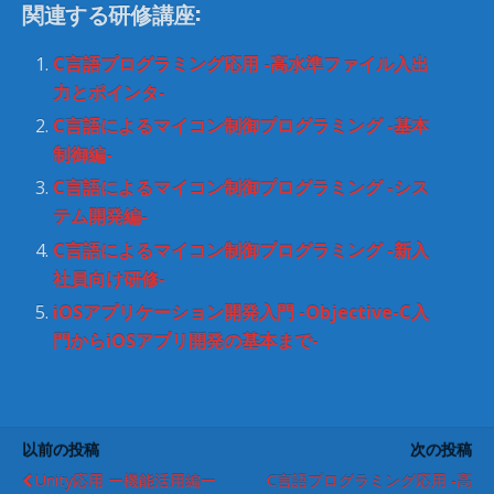
し
ク
関連する研修講座:
い
し
ウ
て
ィ
く
ン
だ
C言語プログラミング応用 -高水準ファイル入出
ド
さ
ウ
い
力とポインタ-
で
(
開
新
C言語によるマイコン制御プログラミング -基本
き
し
ま
い
制御編-
す
ウ
)
ィ
C言語によるマイコン制御プログラミング -シス
ン
ド
テム開発編-
ウ
で
開
C言語によるマイコン制御プログラミング -新入
き
ま
社員向け研修-
す
)
iOSアプリケーション開発入門 -Objective-C入
門からiOSアプリ開発の基本まで-
以前の投稿
次の投稿
Unity応用 ー機能活用編ー
C言語プログラミング応用 -高