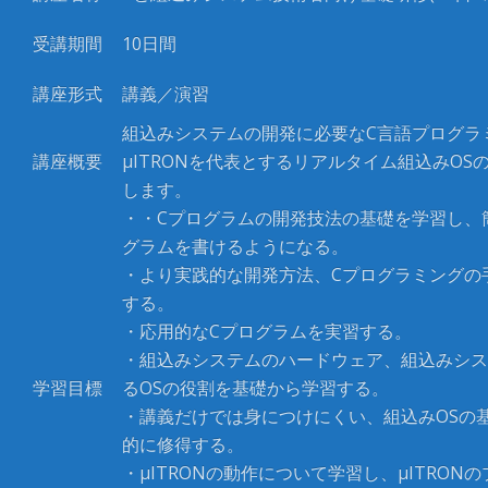
受講期間
10
日間
講座形式
講義／演習
組込みシステムの開発に必要な
C
言語プログラ
講座概要
μITRON
を代表とするリアルタイム組込み
OS
します。
・・Cプログラムの開発技法の基礎を学習し、
グラムを書けるようになる。
・より実践的な開発方法、Cプログラミングの
する。
・応用的なCプログラムを実習する。
・組込みシステムのハードウェア、組込みシス
学習目標
るOSの役割を基礎から学習する。
・講義だけでは身につけにくい、組込みOSの
的に修得する。
・μITRONの動作について学習し、μITRON