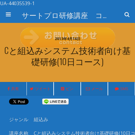
UA-44035539-1
サートプロ研修講座 コース検索
2013年4月16日
Cと組込みシステム技術者向け基
礎研修(10日コース)
共有
ツイート
ピン
メール
SMS
ジャンル
組込み
講座名称
C
と組込みシステム技術者向け基礎研修
(10
日