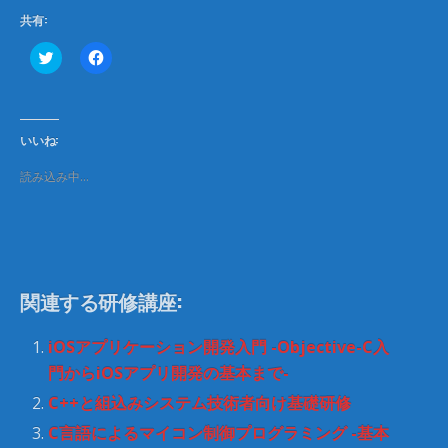
共有:
ク
F
リ
a
ッ
c
ク
e
し
b
て
o
T
o
いいね:
w
k
i
で
t
共
読み込み中…
t
有
e
す
r
る
で
に
共
は
有
ク
(
リ
新
ッ
し
ク
関連する研修講座:
い
し
ウ
て
ィ
く
ン
だ
iOSアプリケーション開発入門 -Objective-C入
ド
さ
ウ
い
門からiOSアプリ開発の基本まで-
で
(
開
新
C++と組込みシステム技術者向け基礎研修
き
し
ま
い
C言語によるマイコン制御プログラミング -基本
す
ウ
)
ィ