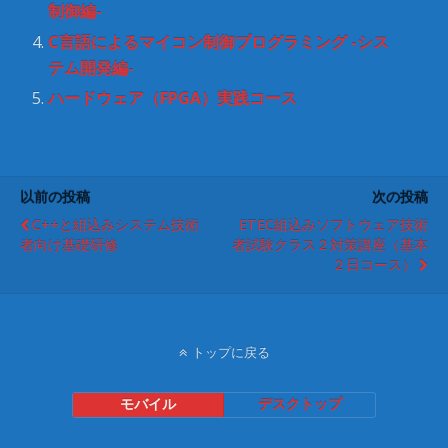
制御編-
ン
ド
ウ
C言語によるマイコン制御プログラミング -シス
で
開
テム開発編-
き
ま
ハードウェア（FPGA）実践コース
す
)
以前の投稿
次の投稿
C++と組込みシステム技術
ETEC組込みソフトウェア技術
者向け基礎研修
者試験クラス２対策講座（基本
２日コース）
トップに戻る
モバイル
デスクトップ