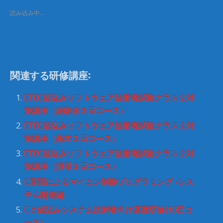
i
で
t
共
読み込み中…
t
有
e
す
r
る
で
に
共
は
有
ク
(
リ
新
ッ
し
ク
関連する研修講座:
い
し
ウ
て
ィ
く
ン
だ
ETEC組込みソフトウェア技術者試験クラス２対
ド
さ
ウ
い
策講座（経験者３日コース）
で
(
開
新
ETEC組込みソフトウェア技術者試験クラス２対
き
し
ま
い
策講座（基本２日コース）
す
ウ
)
ィ
ETEC組込みソフトウェア技術者試験クラス２対
ン
ド
策講座（演習３日コース）
ウ
で
開
C言語によるマイコン制御プログラミング -シス
き
ま
テム開発編-
す
)
Cと組込みシステム技術者向け基礎研修(10日コ
ース)