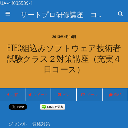
UA-44035539-1
サートプロ研修講座 コース検索
2013年4月16日
ETEC組込みソフトウェア技術者
試験クラス２対策講座（充実４
日コース）
共有
ツイート
ピン
メール
SMS
ジャンル
資格対策