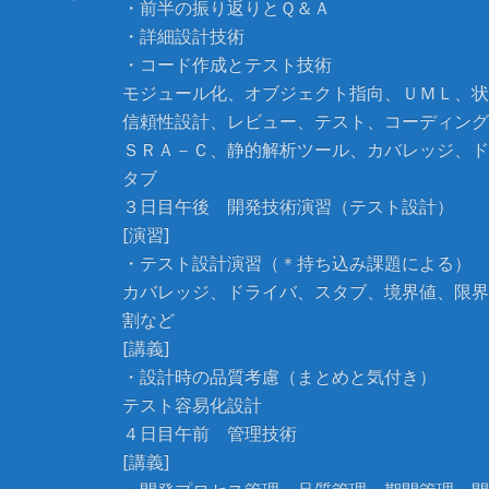
・前半の振り返りとＱ＆Ａ
・詳細設計技術
・コード作成とテスト技術
モジュール化、オブジェクト指向、ＵＭＬ、状
信頼性設計、レビュー、テスト、コーディング
ＳＲＡ－Ｃ、静的解析ツール、カバレッジ、ド
タブ
３日目午後 開発技術演習（テスト設計）
[演習]
・テスト設計演習（＊持ち込み課題による）
カバレッジ、ドライバ、スタブ、境界値、限界
割など
[講義]
・設計時の品質考慮（まとめと気付き）
テスト容易化設計
４日目午前 管理技術
[講義]