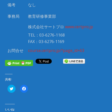
備考
なし
事務局
教育研修事業部
株式会社サートプロ
www.certpro.jp
TEL：03-6276-1168
FAX：03-6276-1169
お問合せ
course.certpro.jp/?page_id=63
共有:
ク
F
リ
a
ッ
c
ク
e
し
b
て
o
T
o
いいね:
w
k