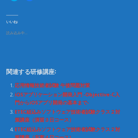
ッ
c
ク
e
し
b
て
o
T
o
いいね:
w
k
i
で
t
共
読み込み中…
t
有
e
す
r
る
で
に
共
は
有
ク
(
リ
新
ッ
し
ク
関連する研修講座:
い
し
ウ
て
ィ
く
ン
だ
応用情報技術者試験 午後問題対策
ド
さ
ウ
い
iOSアプリケーション開発入門 -Objective-C入
で
(
開
新
門からiOSアプリ開発の基本まで-
き
し
ま
い
ETEC組込みソフトウェア技術者試験クラス２対
す
ウ
)
ィ
策講座（演習３日コース）
ン
ド
ウ
ETEC組込みソフトウェア技術者試験クラス２対
で
開
策講座（充実４日コース）