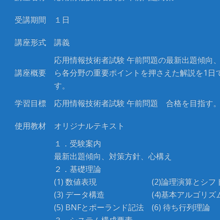
受講期間
１日
講座形式
講義
応用情報技術者試験
午前問題の最新出題傾向
講座概要
ら各分野の重要ポイントを押さえた解説を
1
日
す。
学習目標
応用情報技術者試験
午前問題 合格を目指す
使用教材
オリジナルテキスト
１．受験案内
最新出題傾向、対策方針、心構え
２．基礎理論
(1) 数値表現 (2)論理演算とシフ
(3) データ構造 (4)基本アルゴリズ
(5) BNFとポーランド記法 (6) 待ち行列理論