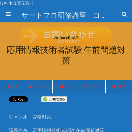
UA-44035539-1
サートプロ研修講座 コース検索
2013年4月18日
応用情報技術者試験 午前問題対
策
共有
ツイート
ピン
メール
SMS
ジャンル
資格対策
講座名称
応用情報技術者試験
午前問題対策