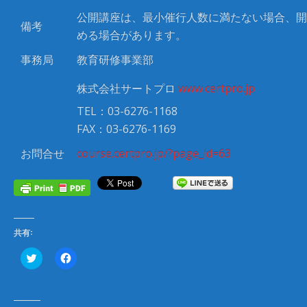
公開講座は、最小催行人数に満たない場合、開
備考
める場合があります。
事務局
教育研修事業部
株式会社サートプロ
www.certpro.jp
TEL：03-6276-1168
FAX：03-6276-1169
お問合せ
course.certpro.jp/?page_id=63
共有:
ク
F
リ
a
ッ
c
ク
e
し
b
て
o