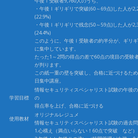
午後Ⅰ受験者9,760人のうち、
・午後Ⅰギリギリで突破(60～69点)した人が2,2
(22.9%)
・午後Ⅰギリギリで残念(50～59点)した人が2,3
(24.4%)
このように、午後Ⅰ受験者の約半分が、ギリギ
に集中しています。
たった1～2問の得点の差で60点の境目の受験
が判ります。
この紙一重の壁を突破し、合格に近づけるため
日集中講座。
情報セキュリティスペシャリスト試験の午後の
学習目標
の
得点率を上げ、合格に近づける
オリジナルレジュメ
使用教材
情報セキュリティスペシャリスト試験の過去問
1.
心構え（満点いらない！
60
点で突破 など）