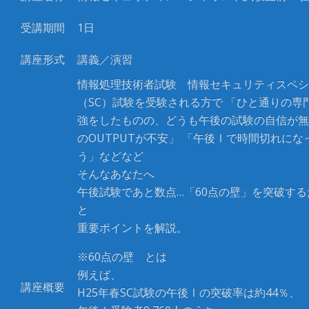
受講期間
1
日
講座形式
講義／演習
情報処理技術者試験 情報セキュリティスペシ
（
SC
）試験を受験される方で
「ひと通りの専
強をしたものの、どうも午後の試験の自信が無
の
OUTPUT
が不安」 「午後Ⅰで時間切れにな
う」などなど
そんなあなたへ
午後試験であと数点
…
「
60
点の壁」を突破する
と
重要ポイントを解説。
※60点の壁 とは
例えば、
講座概要
H25年春SC試験の午後Ⅰの突破率は約44％、