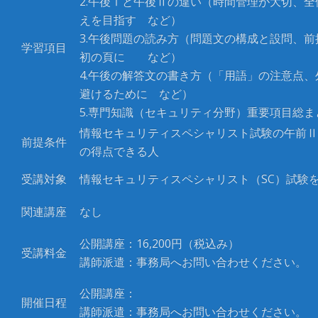
2.
午後Ⅰと午後Ⅱの違い（時間管理が大切、全
えを目指す など）
3.
午後問題の読み方（問題文の構成と設問、前
学習項目
初の頁に など）
4.
午後の解答文の書き方（「用語」の注意点、
避けるために など）
5.
専門知識（セキュリティ分野）重要項目総ま
情報セキュリティスペシャリスト試験の午前Ⅱ
前提条件
の得点できる人
受講対象
情報セキュリティスペシャリスト（
SC
）試験
関連講座
なし
公開講座：16,200
円（税込み）
受講料金
講師派遣：事務局へお問い合わせください。
公開講座：
開催日程
講師派遣：事務局へお問い合わせください。