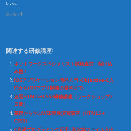
T
o
いいね:
w
k
i
で
t
共
読み込み中…
t
有
e
す
r
る
で
に
共
は
有
ク
(
リ
新
ッ
し
ク
関連する研修講座:
い
し
ウ
て
ィ
く
ン
だ
ネットワークスペシャリスト試験直前 駆け込
ド
さ
ウ
い
み塾！
で
(
開
新
iOSアプリケーション開発入門 -Objective-C入
き
し
ま
い
門からiOSアプリ開発の基本まで-
す
ウ
)
ィ
速習HTML5+CSS3研修講座（ワークショップ2
ン
ド
日間）
ウ
で
開
基礎から学ぶWEB実践演習講座（HTML5＋
き
ま
CSS3）
す
)
C言語プログラミング応用 -高水準ファイル入出