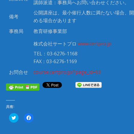
講師派遣：事務局へお問い合わせください。
公開講座は、最小催行人数に満たない場合、開
備考
める場合があります
事務局
教育研修事業部
株式会社サートプロ
www.certpro.jp
TEL：03-6276-1168
FAX：03-6276-1169
お問合せ
course.certpro.jp/?page_id=63
共有:
ク
F
リ
a
ッ
c
ク
e
し
b