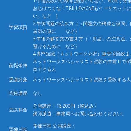
1.午後試験の心構え(満点いらない。60点で突
おじけつくな！TRILLFやCoEもイーサネット
い。など )
2.午後問題の読み方（（問題文の構成と設問、
学習項目
最初の頁に など）
3.午後の解答文の書き方（「用語」の注意点、
避けるために など）
4.専門知識（ネットワーク分野）重要項目総ま
ネットワークスペシャリスト試験の午前Ⅱで6
前提条件
点できる人
受講対象
ネットワークスペシャリスト試験を受験する人
関連講座
なし
公開講座：16,200円（税込み）
受講料金
講師派遣：事務局へお問い合わせください。
開催日程 公開講座：
開催日程