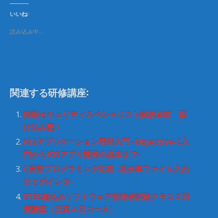
て
o
T
o
いいね:
w
k
i
で
t
共
読み込み中…
t
有
e
す
r
る
で
に
共
は
有
ク
(
リ
新
ッ
し
ク
関連する研修講座:
い
し
ウ
て
ィ
く
ン
だ
情報セキュリティスペシャリスト試験直前 駆
ド
さ
ウ
い
け込み塾！
で
(
開
新
iOSアプリケーション開発入門 -Objective-C入
き
し
ま
い
門からiOSアプリ開発の基本まで-
す
ウ
)
ィ
C言語プログラミング応用 -高水準ファイル入出
ン
ド
力とポインタ-
ウ
で
開
ETEC組込みソフトウェア技術者試験クラス２対
き
ま
策講座（充実４日コース）
す