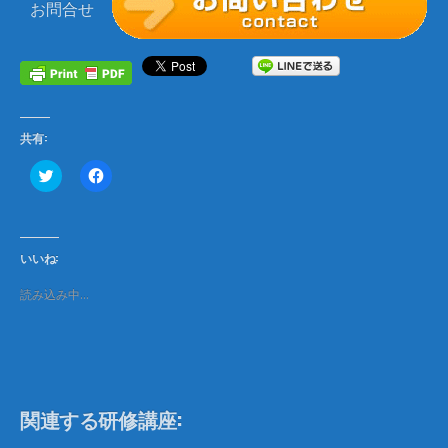
お問合せ
共有:
ク
F
リ
a
ッ
c
ク
e
し
b
て
o
T
o
いいね:
w
k
i
で
t
共
読み込み中…
t
有
e
す
r
る
で
に
共
は
有
ク
(
リ
新
ッ
し
ク
関連する研修講座:
い
し
ウ
て
ィ
く