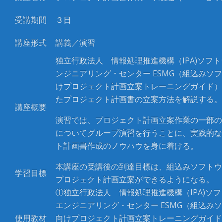
受講期間
３日
講座形式
講義／演習
独立行政法人 情報処理推進機構（
IPA)
ソフト
ンジニアリング・センター
ESMG
（組込みソフ
けプロジェクト計画立案トレーニングガイド）
たプロジェクト計画書の立案方法を解説する
講座概要
演習では、プロジェクト計画立案作業の一部の
についてグループ演習を行うことに、実践的な
ト計画書作成のノウハウを身に着ける。
本講座の受講後の到達目標は、組込みソフトウ
学習目標
プロジェクト計画立案ができるようになる。
①独立行政法人 情報処理推進機構（
IPA)
ソフ
エンジニアリング・センター
ESMG
（組込みソ
使用教材
向けプロジェクト計画立案トレーニングガイド