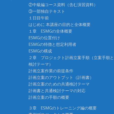
②中級編コース資料（含む演習資料）
③一部独自テキスト
１日目午前
はじめに 本講座の目的と全体概要
１章 ESMGの全体概要
ESMGの位置付け
ESMGの特徴と想定利用者
ESMGの構成
２章 プロジェクト計画立案手順（立案手順と
検討テーマ）
計画立案作業の前提条件
計画立案のアウトプット（計画書）
計画立案のための共通検討テーマ
計画書と共通検討テーマの対応
計画立案の手順の概要
３章 ESMGのトレーニング編の概要