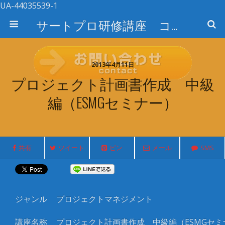
UA-44035539-1
サートプロ研修講座 コース検索
2013年4月11日
プロジェクト計画書作成 中級
編（ESMGセミナー）
共有
ツイート
ピン
メール
SMS
ジャンル
プロジェクトマネジメント
講座名称
プロジェクト計画書作成 中級編（ESMG
セミ