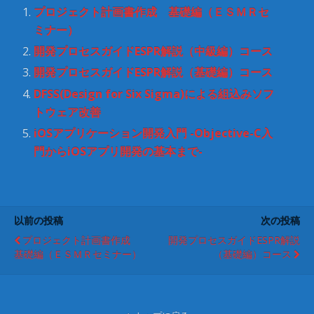
ン
だ
プロジェクト計画書作成 基礎編（ＥＳＭＲセ
ド
さ
ウ
い
ミナー）
で
(
開
新
開発プロセスガイドESPR解説（中級編）コース
き
し
ま
い
開発プロセスガイドESPR解説（基礎編）コース
す
ウ
)
ィ
ン
DFSS(Design for Six Sigma)による組込みソフ
ド
ウ
トウェア改善
で
開
iOSアプリケーション開発入門 -Objective-C入
き
ま
門からiOSアプリ開発の基本まで-
す
)
以前の投稿
次の投稿
プロジェクト計画書作成
開発プロセスガイドESPR解説
基礎編（ＥＳＭＲセミナー）
（基礎編）コース