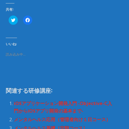
共有:
ク
F
リ
a
ッ
c
ク
e
し
b
て
o
T
o
いいね:
w
k
i
で
t
共
読み込み中…
t
有
e
す
r
る
で
に
共
は
有
ク
(
リ
新
ッ
し
ク
関連する研修講座:
い
し
ウ
て
ィ
く
ン
だ
iOSアプリケーション開発入門 -Objective-C入
ド
さ
ウ
い
門からiOSアプリ開発の基本まで-
で
(
開
新
メンタルヘルス応用（管理者向け１日コース）
き
し
ま
い
メンタルヘルス基礎［定額コース］
す
ウ