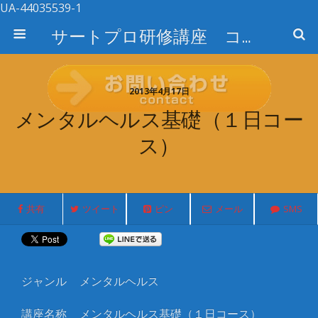
UA-44035539-1
サートプロ研修講座 コース検索
2013年4月17日
メンタルヘルス基礎（１日コー
ス）
共有
ツイート
ピン
メール
SMS
ジャンル
メンタルヘルス
講座名称
メンタルヘルス基礎（１日コース）