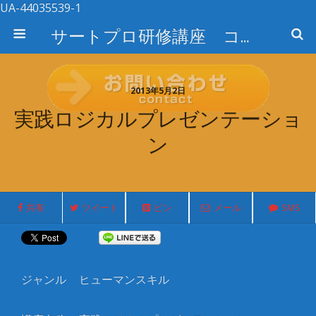
UA-44035539-1
サートプロ研修講座 コース検索
2013年5月2日
実践ロジカルプレゼンテーショ
ン
共有
ツイート
ピン
メール
SMS
ジャンル
ヒューマンスキル