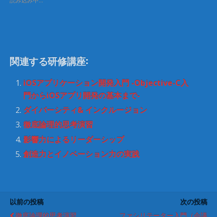
読み込み中…
t
有
e
す
r
る
で
に
共
は
有
ク
(
リ
新
ッ
し
ク
関連する研修講座:
い
し
ウ
て
ィ
く
ン
だ
iOSアプリケーション開発入門 -Objective-C入
ド
さ
ウ
い
門からiOSアプリ開発の基本まで-
で
(
開
新
ダイバーシティ& インクルージョン
き
し
ま
い
徹底論理的思考演習
す
ウ
)
ィ
ン
影響力によるリーダーシップ
ド
ウ
創造力とイノベーション力の実践
で
開
き
ま
す
)
以前の投稿
次の投稿
徹底論理的思考演習
ファシリテーター入門（会議