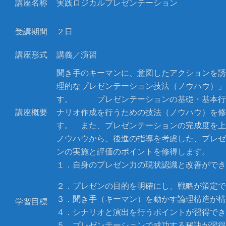
講座名称
実践ロジカルプレゼンテーション
受講期間
２日
講座形式
講義／演習
聞き手のキーマンに、意図したアクションを誘
理的なプレゼンテーション技法（ノウハウ）」
す。 プレゼンテーションの基礎・基本行
講座概要
ナリオ作成を行うための技法（ノウハウ）を修
す。 また、プレゼンテーションの完成度を上
ノウハウから、後進の指導を考慮した、プレゼ
ンの実施と評価のポイントを修得します。
１．自身のプレゼン力の現状認識と改善ができ
２．プレゼンの目的を明確にし、戦略が策定で
３．聞き手（キーマン）を動かす論理構造が構
学習目標
４．シナリオと演出を行うポイントが習得でき
５．プレゼンテーションで成功する秘訣が習得