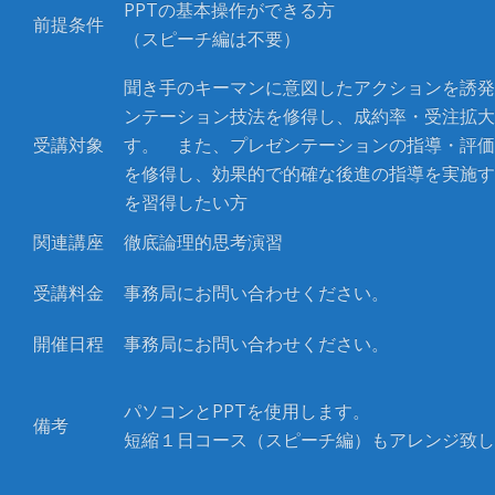
PPT
の基本操作ができる方
前提条件
（スピーチ編は不要）
聞き手のキーマンに意図したアクションを誘発
ンテーション技法を修得し、成約率・受注拡大
受講対象
す。 また、プレゼンテーションの指導・評価
を修得し、効果的で的確な後進の指導を実施す
を習得したい方
関連講座
徹底論理的思考演習
受講料金
事務局にお問い合わせください。
開催日程
事務局にお問い合わせください。
パソコンと
PPT
を使用します。
備考
短縮１日コース（スピーチ編）もアレンジ致し