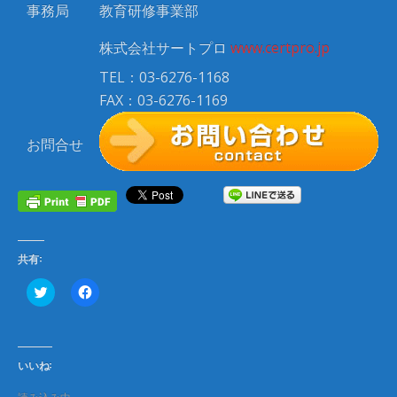
事務局
教育研修事業部
株式会社サートプロ
www.certpro.jp
TEL：03-6276-1168
FAX：03-6276-1169
お問合せ
共有:
ク
F
リ
a
ッ
c
ク
e
し
b
て
o
T
o
いいね:
w
k
i
で
t
共