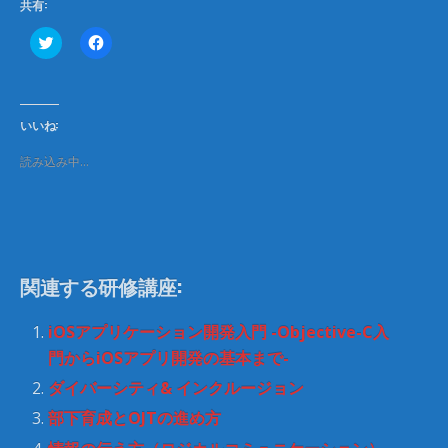
共有:
ク
F
リ
a
ッ
c
ク
e
し
b
て
o
T
o
いいね:
w
k
i
で
t
共
読み込み中…
t
有
e
す
r
る
で
に
共
は
有
ク
(
リ
新
ッ
し
ク
関連する研修講座:
い
し
ウ
て
ィ
く
ン
だ
iOSアプリケーション開発入門 -Objective-C入
ド
さ
ウ
い
門からiOSアプリ開発の基本まで-
で
(
開
新
ダイバーシティ& インクルージョン
き
し
ま
い
部下育成とOJTの進め方
す
ウ
)
ィ
ン