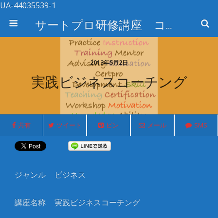
UA-44035539-1
サートプロ研修講座 コース検索
2013年5月2日
実践ビジネスコーチング
共有
ツイート
ピン
メール
SMS
ジャンル
ビジネス
講座名称
実践ビジネスコーチング