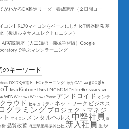
てがわかるDX推進リーダー養成講座（２日間コー
イコン】RL78マイコンをベースにしたIoT機器開発 基
座（後援ルネサスエレクトロニクス）
T・AI実践講座（人工知能・機械学習編）Google
laboratoryで学ぶマシンラーニング
気のキーワード
google
ETEC
DX
DX推進
eラーニング
ybozu
GAE
E検定
GAI
IoT
Kintone
Java
M2M
Linux
LPIC
Oculus rift
OpenAI
Slim3
アンドロイド
オンラ
WEB
Windows
Windows Phone
VR
クラウド
ネットワーク
ビジネス
セキュリティ
ログラミング
プロジェクトマネジ
中堅社員
ント
メンタルヘルス
マイコン
仮
新入社員
品質改善
分析
埼玉県産業振興公社
生成AI