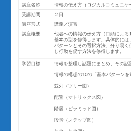
講座名称
情報の伝え方（ロジカルコミュニケ
受講期間
２日
講座形式
講義／演習
講座概要
他者への情報の伝え方（口頭による
基本の型を修得します。具体的には
パターンとその選択方法、分り易く
し行動を促す方法を修得します。
学習目標
情報を整理し話題にまとめ、その話
情報の構想の10の「基本パターンを
並列（ツリー図）
配置（マトリックス図）
階層（ピラミッド図）
段階（ステップ図）