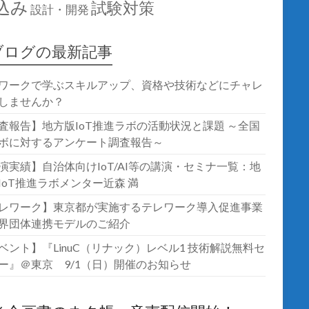
込み
試験対策
設計・開発
ブログの最新記事
ワークで学ぶスキルアップ、資格や技術などにチャレ
しませんか？
査報告】地方版IoT推進ラボの活動状況と課題 ～全国
ボに対するアンケート調査報告～
演実績】自治体向けIoT/AI等の講演・セミナ一覧：地
IoT推進ラボメンター近森 満
レワーク】東京都が実施するテレワーク導入促進事業
界団体連携モデルのご紹介
ベント】『LinuC（リナック）レベル1 技術解説無料セ
ー』＠東京 9/1（日）開催のお知らせ