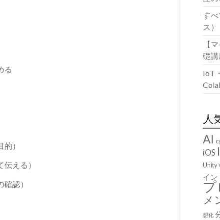
すべ
ス）
【マ
礎講
める
Io
Co
人
AI
c
目的）
iOS
て伝える）
Unity
イン
プ
の確認）
メ
想化