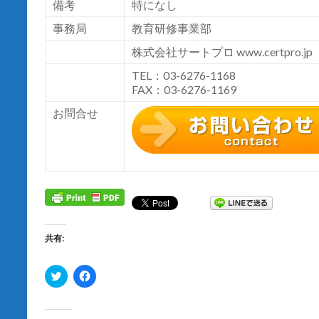
備考
特になし
事務局
教育研修事業部
株式会社サートプロ
www.certpro.jp
TEL：03-6276-1168
FAX：03-6276-1169
お問合せ
共有:
ク
F
リ
a
ッ
c
ク
e
し
b