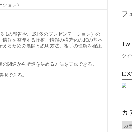
ーション）
フ
1
対
1
の報告や、
1
対多のプレゼンテーション）の
、情報を整理する技術、情報の構造化の
10
の基本
Tw
伝えるための展開と説明方法、相手の理解を確認
ツイ
題の関連から構造を決める方法を実践できる。
D
選択できる。
カ