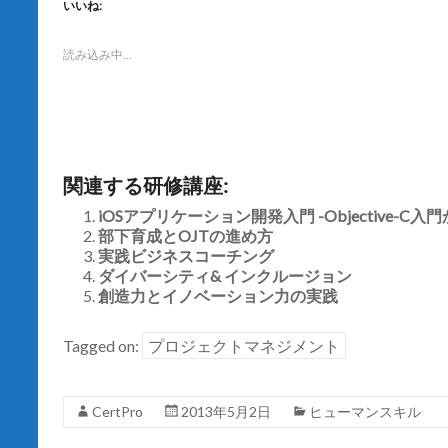
て
o
いいね:
T
o
w
k
i
で
t
共
読み込み中…
t
有
e
す
r
る
で
に
共
は
有
ク
(
リ
新
ッ
し
ク
関連する研修講座:
い
し
ウ
て
ィ
く
iOSアプリケーション開発入門 -Objective-C
ン
だ
部下育成とOJTの進め方
ド
さ
ウ
い
実践ビジネスコーチング
で
(
開
ダイバーシティ& インクルージョン
新
き
し
創造力とイノベーション力の実践
ま
い
す
ウ
)
ィ
ン
Tagged on:
プロジェクトマネジメント
ド
ウ
で
開
き
CertPro
2013年5月2日
ヒューマンスキル
ま
す
)