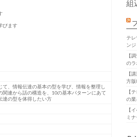
組
す
学びます
テレ
ンジ
【調
のラ
【講
方版
じて、情報伝達の基本の型を学び、情報を整理し
【テ
の関連から話の構造を、
10
の基本パターンにあて
伝達の型を体得したい方
の業
【イ
ミナ