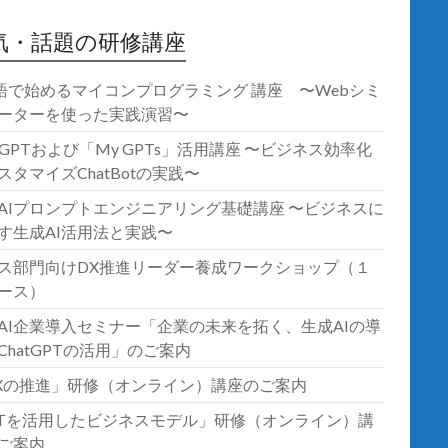
気・話題の研修講座
語で始めるマイコンプログラミング 講座 〜Webシミ
ーターを使った実践演習〜
atGPTおよび「My GPTs」活用講座 〜ビジネス効率化
スタマイズChatBotの実践〜
AIプロンプトエンジニアリング基礎講座 〜ビジネスに
す生成AI活用法と実践〜
ス部門向けDX推進リーダー養成ワークショップ（１
ース）
AI企業導入セミナー「企業の未来を拓く、生成AIの導
ChatGPTの活用」のご案内
Xの推進」研修（オンライン）講座のご案内
oTを活用したビジネスモデル」研修（オンライン）講
ご案内