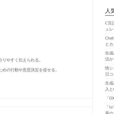
人
C言
ュレ
Ch
とカ
生成
活か
分りやすく伝えられる。
情シ
ための行動や意思決定を促せる。
日コ
生成
入と
「D
「I
座の