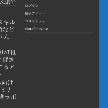
育支援の
ログイン
投稿フィード
スキル
コメントフィード
術など
WordPress.org
せん
IoT推
と課題
するア
～
体向け
セミナ
推進ラボ