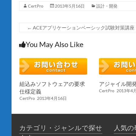
開
き
CertPro
2013年5月16日
設計・開発
ま
す
)
←
ACEアプリケーションベーシック試験対策講座
You May Also Like
組込みソフトウェアの要求
アジャイル開
仕様定義
CertPro
2013年4
CertPro
2013年4月16日
カテゴリ・ジャンルで探せ
人気の