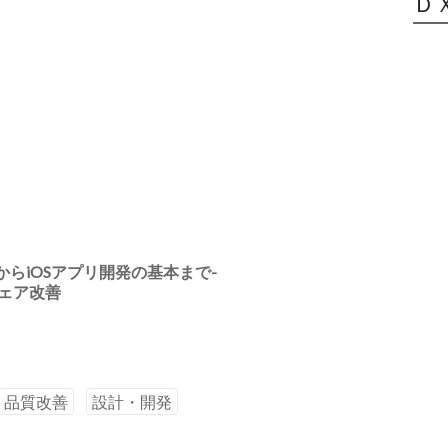
Ｄ
入門からiOSアプリ開発の基本まで-
トウェア改善
品質改善
設計・開発