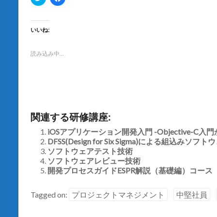
リ
a
ッ
c
ク
e
し
b
て
o
いいね:
T
o
w
k
i
で
t
共
読み込み中…
t
有
e
す
r
る
で
に
共
は
有
ク
(
リ
新
ッ
し
ク
関連する研修講座:
い
し
ウ
て
ィ
く
iOSアプリケーション開発入門 -Objective-C
ン
だ
DFSS(Design for Six Sigma)による組込みソフ
ド
さ
ウ
い
ソフトウェアテスト技術
で
(
開
ソフトウェアレビュー技術
新
き
し
開発プロセスガイドESPR解説（基礎編）コース
ま
い
す
ウ
)
ィ
ン
Tagged on:
プロジェクトマネジメント
中堅社員
ド
ウ
で