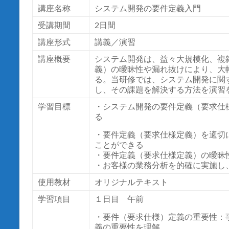
講座名称
システム開発の要件定義入門
受講期間
2
日間
講座形式
講義／演習
講座概要
システム開発は、益々大規模化、複
義）の曖昧性や漏れ抜けにより、大
る。当研修では、システム開発に関
し、その課題を解決する方法を演習
学習目標
・システム開発の要件定義（要求仕
る
・要件定義（要求仕様定義）を適切
ことができる
・要件定義（要求仕様定義）の曖昧
・お客様の業務分析を的確に実施し
使用教材
オリジナルテキスト
学習項目
１日目 午前
・要件（要求仕様）定義の重要性：
義の重要性を理解