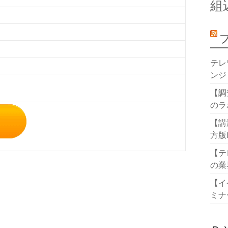
組
テレ
ンジ
【調
のラ
【講
方版
【テ
の業
【イ
ミナ