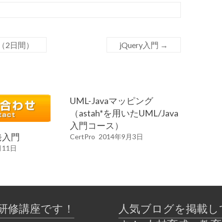
（2日間）
jQuery入門
→
UML-Javaマッピング
（astah*を用いたUML/Java
入門コース）
発入門
CertPro
2014年9月3日
月11日
研修講座です！
人気ブログを掲載し