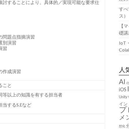
検討することにより、具体的／実現可能な要求仕
すべ
ス）
【マ
礎講
の問題点指摘演習
選別演習
Io
演習
Co
人
の作成演習
AI
c
ること
iOS
同等以上の知識を有する担当者
Unity
イン
当するS.Eなど
プ
メ
想化