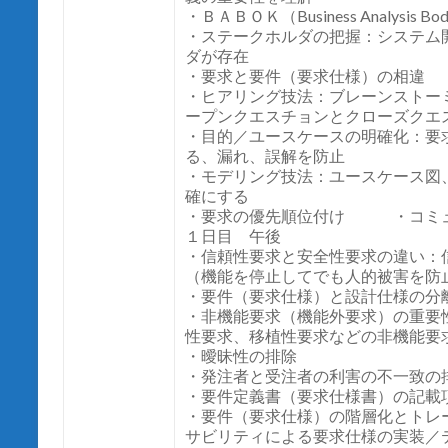
・ＢＡＢＯＫ（Business Analysis Bo
・ステークホルダの把握：システム
ダが存在
・要求と要件（要求仕様）の相違
・ヒアリング技法：ブレーンストー
ープンクエスチョンとクローズクエ
・目的／ユースケースの明確化：要
る、漏れ、誤解を防止
・モデリング技法：ユースケース図
確にする
・要求の優先順位付け ・コミ
１日目 午後
・信頼性要求と安全性要求の違い：
（機能を停止してでも人的被害を防
・要件（要求仕様）と設計仕様の分
・非機能要求（機能外要求）の重要
性要求、移植性要求などの非機能要
・曖昧性の排除
・発注者と受注者の利害の不一致の
・要件定義書（要求仕様書）の記載
・要件（要求仕様）の階層化とトレ
サビリティによる要求仕様の実装／