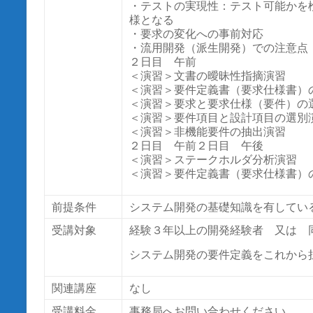
・テストの実現性：テスト可能かを
様となる
・要求の変化への事前対応
・流用開発（派生開発）での注意点
２日目 午前
＜演習＞文書の曖昧性指摘演習
＜演習＞要件定義書（要求仕様書）
＜演習＞要求と要求仕様（要件）の
＜演習＞要件項目と設計項目の選別
＜演習＞非機能要件の抽出演習
２日目 午前２日目 午後
＜演習＞ステークホルダ分析演習
＜演習＞要件定義書（要求仕様書）
前提条件
システム開発の基礎知識を有してい
受講対象
経験３年以上の開発経験者 又は 
システム開発の要件定義をこれから担
関連講座
なし
受講料金
事務局へお問い合わせください。