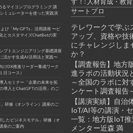
す！: 人材育成・教
めるマイコンプログラミング 講
サートプロ
bシミュレーターを使った実践演
テレワークで学ぶ
Tおよび「My GPTs」活用講座 〜ビ
アップ、資格や技
とカスタマイズChatBotの実
にチャレンジしま
ロンプトエンジニアリング基礎講座
か？
に活かす生成AI活用法と実践〜
【調査報告】地方版
向けDX推進リーダー養成ワーク
進ラボの活動状況
１日コース）
～全国のラボに対
業導入セミナー「企業の未来を拓
の導入とChatGPTの活用」のご
ンケート調査報告
【講演実績】自治
進」研修（オンライン）講座のご
IoT/AI等の講演・
一覧：地方版IoT
活用したビジネスモデル」研修（オ
講座のご案内
メンター近森 満