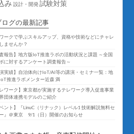
込み
試験対策
設計・開発
ブログの最新記事
ワークで学ぶスキルアップ、資格や技術などにチャレ
しませんか？
査報告】地方版IoT推進ラボの活動状況と課題 ～全国
ボに対するアンケート調査報告～
演実績】自治体向けIoT/AI等の講演・セミナ一覧：地
IoT推進ラボメンター近森 満
レワーク】東京都が実施するテレワーク導入促進事業
界団体連携モデルのご紹介
ベント】『LinuC（リナック）レベル1 技術解説無料セ
ー』＠東京 9/1（日）開催のお知らせ