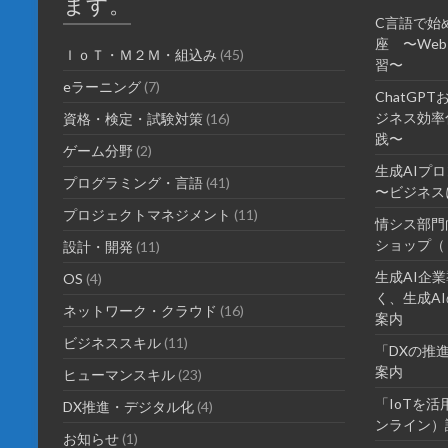
ます。
C言語で始
座 〜We
ＩｏＴ・Ｍ２Ｍ・組込み
(45)
習〜
eラーニング
(7)
ChatGP
ジネス効率化
資格・検定・試験対策
(16)
践〜
ゲーム分野
(2)
生成AIプ
プログラミング・言語
(41)
〜ビジネス
プロジェクトマネジメント
(11)
情シス部門
ショップ（
設計・開発
(11)
生成AI企
OS
(4)
く、生成AI
ネットワーク・クラウド
(16)
案内
ビジネススキル
(11)
「DXの推
案内
ヒューマンスキル
(23)
「IoTを
DX推進・デジタル化
(4)
ンライン）
お知らせ
(1)