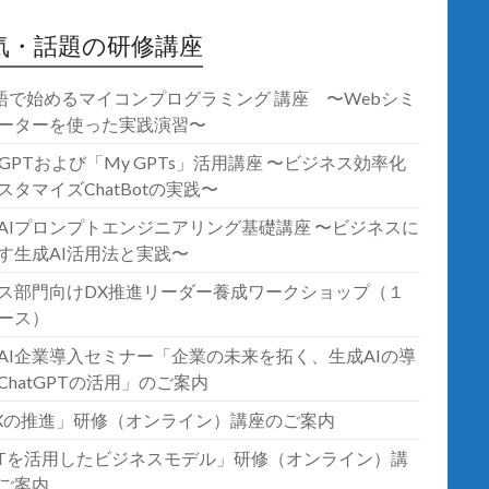
気・話題の研修講座
語で始めるマイコンプログラミング 講座 〜Webシミ
ーターを使った実践演習〜
atGPTおよび「My GPTs」活用講座 〜ビジネス効率化
スタマイズChatBotの実践〜
AIプロンプトエンジニアリング基礎講座 〜ビジネスに
す生成AI活用法と実践〜
ス部門向けDX推進リーダー養成ワークショップ（１
ース）
AI企業導入セミナー「企業の未来を拓く、生成AIの導
ChatGPTの活用」のご案内
Xの推進」研修（オンライン）講座のご案内
oTを活用したビジネスモデル」研修（オンライン）講
ご案内