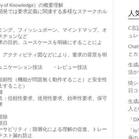
dy of Knowledge）の概要理解
開発では要求定義に関連する多様なステークホル
人
C言
ミング、フィッシュボーン、マインドマップ、オ
ュレ
スチョンなど
求の目的、ユースケースを明確にすることによ
Ch
とカ
、アクティビティ図などにより、要求の背景を明
生成
ュニケーション技法 ・レビュー技法
活か
信頼性（機能が問題無く動作すること）と安全性
情シ
止すること）
日コ
離
性：信頼性要求、使用性要求、効率性要求、保守
生成
求
入と
排除
「D
項目
ーサビリティ：階層化による理解の促進、トレー
「I
テスト漏れ防止
座の