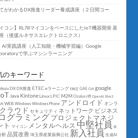
てがわかるDX推進リーダー養成講座（２日間コー
イコン】RL78マイコンをベースにしたIoT機器開発 基
座（後援ルネサスエレクトロニクス）
T・AI実践講座（人工知能・機械学習編）Google
laboratoryで学ぶマシンラーニング
気のキーワード
google
ETEC
DX
DX推進
eラーニング
ybozu
GAE
E検定
GAI
IoT
Kintone
Java
M2M
Linux
LPIC
Oculus rift
OpenAI
Slim3
アンドロイド
オンラ
WEB
Windows
Windows Phone
VR
クラウド
ネットワーク
ビジネス
セキュリティ
ログラミング
プロジェクトマネジ
中堅社員
ント
メンタルヘルス
マイコン
仮
新入社員
品質改善
分析
埼玉県産業振興公社
生成AI