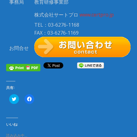
事務局
教育研修事業部
株式会社サートプロ
www.certpro.jp
TEL：03-6276-1168
FAX：03-6276-1169
お問合せ
共有:
ク
F
リ
a
ッ
c
ク
e
し
b
て
o
T
o
いいね:
w
k
i
で
t
共
読み込み中…