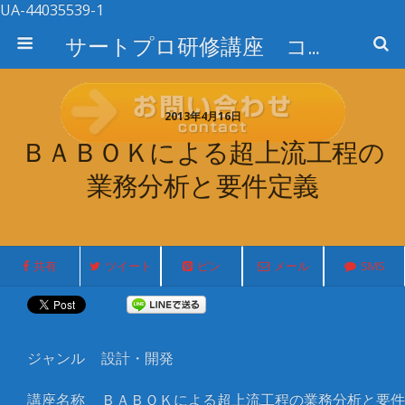
UA-44035539-1
サートプロ研修講座 コース検索
2013年4月16日
ＢＡＢＯＫによる超上流工程の
業務分析と要件定義
共有
ツイート
ピン
メール
SMS
ジャンル
設計・開発
講座名称
ＢＡＢＯＫによる超上流工程の業務分析と要件