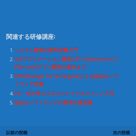
t
有
e
す
r
る
で
に
共
は
有
ク
(
リ
新
ッ
し
ク
関連する研修講座:
い
し
ウ
て
ィ
く
ン
だ
システム開発の要件定義入門
ド
さ
ウ
い
iOSアプリケーション開発入門 -Objective-C入
で
(
開
新
門からiOSアプリ開発の基本まで-
き
し
ま
い
DFSS(Design for Six Sigma)による組込みソフ
す
ウ
)
ィ
トウェア改善
ン
ド
ウ
PG・SEが学ぶプロジェクトマネジメント入門
で
開
組込みソフトウェアの要求仕様定義
き
ま
す
)
以前の投稿
次の投稿