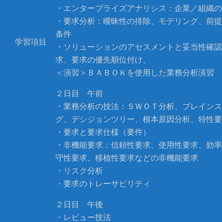
・エンタープライズアナリシス：企業／組織の
・要求分析：曖昧性の排除、モデリング、前提
条件
学習項目
・ソリューションのアセスメントと妥当性確認
求、要求の優先順位付け、
＜演習＞ＢＡＢＯＫを使用した業務分析演習
２日目 午前
・業務分析の技法：ＳＷＯＴ分析、ブレインス
グ、デシジョンツリー、根本原因分析、特性要
・要求と要求仕様（要件）
・非機能要求：信頼性要求、使用性要求、効率
守性要求、移植性要求などの非機能要求
・リスク分析
・要求のトレーサビリティ
２日目 午後
・レビュー技法