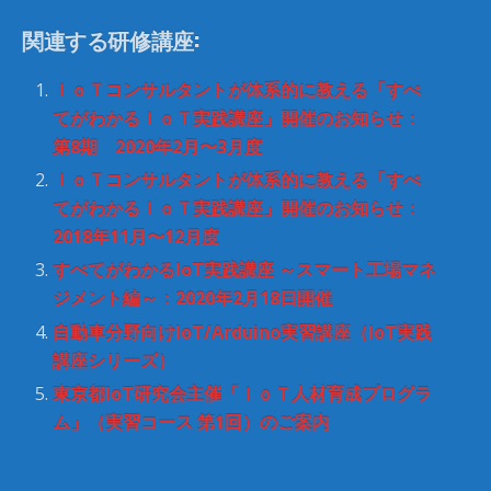
新
ッ
し
ク
関連する研修講座:
い
し
ウ
て
ィ
く
ン
だ
ＩｏＴコンサルタントが体系的に教える「すべ
ド
さ
ウ
い
てがわかるＩｏＴ実践講座」開催のお知らせ：
で
(
開
新
第8期 2020年2月〜3月度
き
し
ま
い
ＩｏＴコンサルタントが体系的に教える「すべ
す
ウ
)
ィ
てがわかるＩｏＴ実践講座」開催のお知らせ：
ン
ド
2018年11月〜12月度
ウ
で
すべてがわかるIoT実践講座 ～スマート工場マネ
開
き
ジメント編～：2020年2月18日開催
ま
す
)
自動車分野向けIoT/Arduino実習講座（IoT実践
講座シリーズ）
東京都IoT研究会主催「ＩｏＴ人材育成プログラ
ム」（実習コース 第1回）のご案内