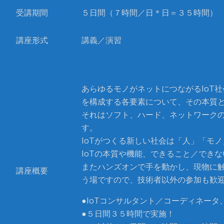
受講期間
５日間（７時間／日＊日＝３５時間）
講座形式
講義／演習
あらゆるモノがネットにつながるIoT社
を構成する各要素について、その本質
それはソフト、ハード、ネットワーク
す。
IoTがつくる新しい社会は「人」「モ
IoTの本質や機能、できること／でき
またハンズオンで手を動かし、現物に触
講座概要
う場ですので、技術者以外の参加も歓
●IoTコンサルタント／コーディネータ
●５日間３５時間で実施！