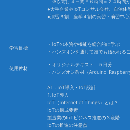
※以前は４日間＊６時間＝２４時間か
●大手企業やIoTコンサル会社、自治
●演習６割、座学４割の実習・演習中心
・IoTの本質や機能を総合的に学ぶ
学習目標
・ハンズオンを通じて誰でも始めれる
・オリジナルテキスト ５日分
使用教材
・ハンズオン教材（Arduino, Raspberr
A1：IoT導入・IoT設計
1. IoT導入
IoT（Internet of Things）とは？
IoTの構成要素
製造業のIoTビジネス推進の３段階
IoTの推進の注意点