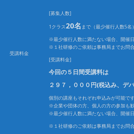
[
募集人数
]
20名
1クラス
まで（最少催行人数5名
※最少催行人数に満たない場合、開催
※１社研修のご依頼は事務局までお問
受講料金
[
受講料金
]
今回の５日間受講料は
２９７，０００円
(
税込み、
デ
個別の講座もそれぞれ申込みが可能で
※企業や団体の方、個人の方の参加も
※最少催行人数に満たない場合、開催
※１社研修のご依頼は事務局までお問