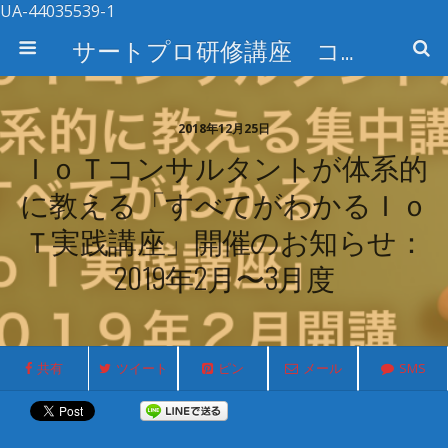
UA-44035539-1
サートプロ研修講座 コース検索
2018年12月25日
ＩｏＴコンサルタントが体系的
に教える「すべてがわかるＩｏ
Ｔ実践講座」開催のお知らせ：
2019年2月〜3月度
共有
ツイート
ピン
メール
SMS