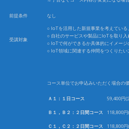
前提条件
なし
○ IoTを活用した新規事業を考えてい
○ 自社のサービスや製品にIoTを取り
受講対象
○ IoTで何ができるか具体的にイメー
○ IoT領域に関連する仲間をつくりたい
コース単位でお申込みいただく場合の
Ａ１：１日コース
59,400
Ｂ１，Ｂ２：２日間コース
118,800
Ｃ１，Ｃ２：２日間コース
118,800