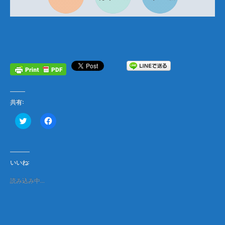
共有:
ク
F
リ
a
ッ
c
ク
e
し
b
て
o
T
o
いいね:
w
k
i
で
t
共
読み込み中…
t
有
e
す
r
る
で
に
共
は
有
ク
(
リ