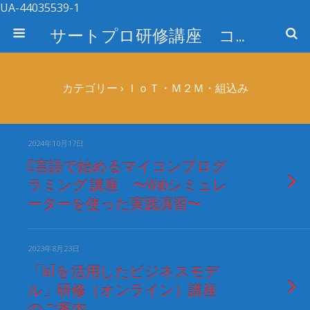
UA-44035539-1
サートプロ研修講座 コース検索
カテゴリー ›
ＩｏＴ・Ｍ２Ｍ・組込み
2024年10月17日
C言語で始めるマイコンプログ
ラミング 講座 〜Webシミュレ
ーターを使った実践演習〜
2023年8月23日
「IoTを活用したビジネスモデ
ル」研修（オンライン）講座
のご案内