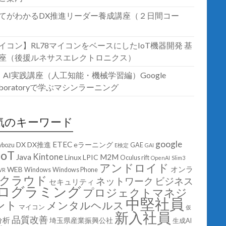
てがわかるDX推進リーダー養成講座（２日間コー
イコン】RL78マイコンをベースにしたIoT機器開発 基
座（後援ルネサスエレクトロニクス）
T・AI実践講座（人工知能・機械学習編）Google
laboratoryで学ぶマシンラーニング
気のキーワード
google
ETEC
DX
DX推進
eラーニング
ybozu
GAE
E検定
GAI
IoT
Kintone
Java
M2M
Linux
LPIC
Oculus rift
OpenAI
Slim3
アンドロイド
オンラ
WEB
Windows
Windows Phone
VR
クラウド
ネットワーク
ビジネス
セキュリティ
ログラミング
プロジェクトマネジ
中堅社員
ント
メンタルヘルス
マイコン
仮
新入社員
品質改善
分析
埼玉県産業振興公社
生成AI