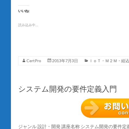
ク
e
し
b
て
o
いいね:
T
o
w
k
i
で
t
共
読み込み中…
t
有
e
す
r
る
で
に
共
は
有
ク
(
リ
新
ッ
し
ク
CertPro
2013年7月3日
ＩｏＴ・Ｍ２Ｍ・組
い
し
ウ
て
ィ
く
ン
だ
ド
さ
ウ
い
で
(
システム開発の要件定義入門
開
新
き
し
ま
い
す
ウ
)
ィ
ン
ド
ウ
で
開
き
ジャンル 設計・開発 講座名称 システム開発の要件定義