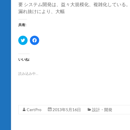
ま
要 システム開発は、益々大規模化、複雑化している
す
)
漏れ抜けにより、大幅
共有:
ク
F
リ
a
ッ
c
ク
e
し
b
て
o
いいね:
T
o
w
k
i
で
t
共
読み込み中…
t
有
e
す
r
る
で
に
共
は
有
ク
(
リ
新
ッ
し
ク
CertPro
2013年5月16日
設計・開発
い
し
ウ
て
ィ
く
ン
だ
ド
さ