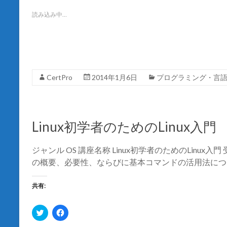
w
k
i
で
t
共
読み込み中…
t
有
e
す
r
る
で
に
共
は
有
ク
(
リ
新
ッ
し
ク
CertPro
2014年1月6日
プログラミング・言
い
し
ウ
て
ィ
く
ン
だ
ド
さ
ウ
い
で
(
Linux初学者のためのLinux入門
開
新
き
し
ま
い
す
ウ
ジャンル OS 講座名称 Linux初学者のためのLinux入門
)
ィ
ン
の概要、必要性、ならびに基本コマンドの活用法について
ド
ウ
で
開
共有:
き
ま
す
ク
F
)
リ
a
ッ
c