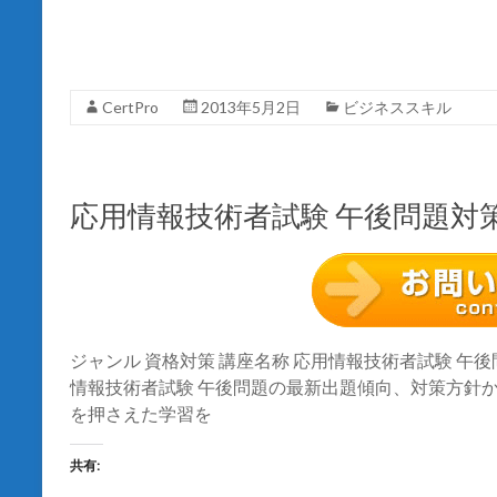
r
る
で
に
共
は
有
ク
(
リ
新
ッ
し
ク
CertPro
2013年5月2日
ビジネススキル
い
し
ウ
て
ィ
く
ン
だ
ド
さ
ウ
い
で
(
応用情報技術者試験 午後問題対
開
新
き
し
ま
い
す
ウ
)
ィ
ン
ド
ウ
で
開
き
ジャンル 資格対策 講座名称 応用情報技術者試験 午後問
ま
情報技術者試験 午後問題の最新出題傾向、対策方針
す
)
を押さえた学習を
共有: