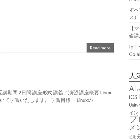
すべ
ス）
【マ
礎講
Io
語
Read more
Co
人
AI
c
 受講期間 2日間 講座形式 講義／演習 講座概要 Linux
iOS
学習いたします。 学習目標 ・Linuxの
Unity
イン
プ
メ
想化