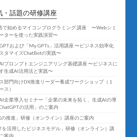
気・話題の研修講座
語で始めるマイコンプログラミング 講座 〜Webシミ
ーターを使った実践演習〜
atGPTおよび「My GPTs」活用講座 〜ビジネス効率化
スタマイズChatBotの実践〜
AIプロンプトエンジニアリング基礎講座 〜ビジネスに
す生成AI活用法と実践〜
ス部門向けDX推進リーダー養成ワークショップ（１
ース）
AI企業導入セミナー「企業の未来を拓く、生成AIの導
ChatGPTの活用」のご案内
Xの推進」研修（オンライン）講座のご案内
oTを活用したビジネスモデル」研修（オンライン）講
ご案内