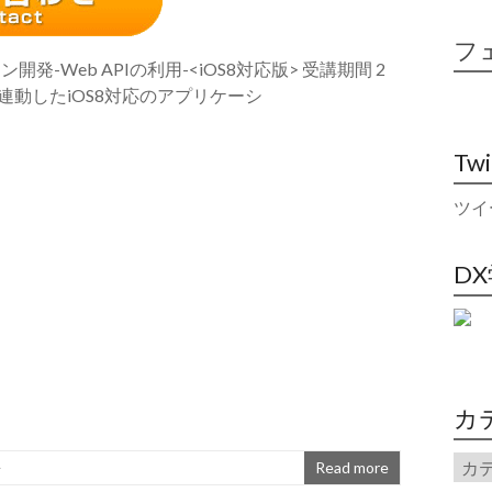
フ
発-Web APIの利用-<iOS8対応版> 受講期間 2
と連動したiOS8対応のアプリケーシ
Tw
ツイ
D
カ
語
Read more