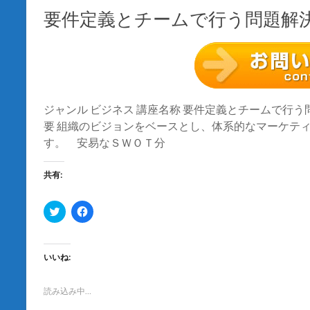
ウ
い
で
(
要件定義とチームで行う問題解
開
新
き
し
ま
い
す
ウ
)
ィ
ン
ド
ウ
で
開
き
ジャンル ビジネス 講座名称 要件定義とチームで行う問
ま
要 組織のビジョンをベースとし、体系的なマーケテ
す
)
す。 安易なＳＷＯＴ分
共有:
ク
F
リ
a
ッ
c
ク
e
し
b
て
o
いいね:
T
o
w
k
i
で
t
共
読み込み中…
t
有
e
す