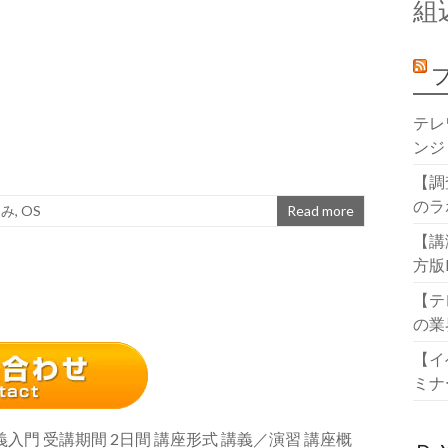
組
テレ
ンジ
【調
のラ
込み
,
OS
Read more
【講
方版
【テ
の業
【イ
ミナ
入門 受講期間 2日間 講座形式 講義／演習 講座概