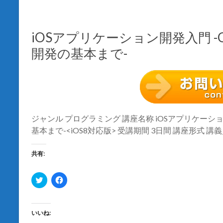
ィ
く
ン
だ
ド
さ
ウ
い
で
(
iOSアプリケーション開発入門 -Ob
開
新
き
し
開発の基本まで-
ま
い
す
ウ
)
ィ
ン
ド
ウ
で
開
き
ま
す
ジャンル プログラミング 講座名称 iOSアプリケーション開
)
基本まで-<iOS8対応版> 受講期間 3日間 講座形式 講義
共有:
ク
F
リ
a
ッ
c
ク
e
し
b
て
o
いいね:
T
o