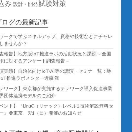
込み
試験対策
設計・開発
ブログの最新記事
ワークで学ぶスキルアップ、資格や技術などにチャレ
しませんか？
査報告】地方版IoT推進ラボの活動状況と課題 ～全国
ボに対するアンケート調査報告～
演実績】自治体向けIoT/AI等の講演・セミナ一覧：地
IoT推進ラボメンター近森 満
レワーク】東京都が実施するテレワーク導入促進事業
界団体連携モデルのご紹介
ベント】『LinuC（リナック）レベル1 技術解説無料セ
ー』＠東京 9/1（日）開催のお知らせ