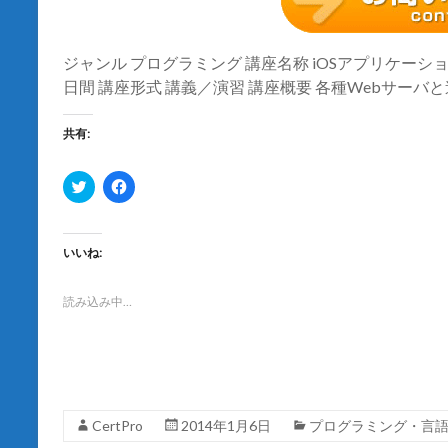
ジャンル プログラミング 講座名称 iOSアプリケーション開
日間 講座形式 講義／演習 講座概要 各種Webサーバ
共有:
ク
F
リ
a
ッ
c
ク
e
し
b
て
o
いいね:
T
o
w
k
i
で
t
共
読み込み中…
t
有
e
す
r
る
で
に
共
は
有
ク
(
リ
新
ッ
し
ク
CertPro
2014年1月6日
プログラミング・言
い
し
ウ
て