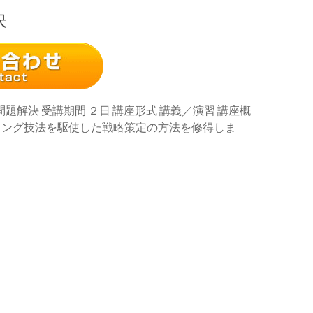
決
題解決 受講期間 ２日 講座形式 講義／演習 講座概
ィング技法を駆使した戦略策定の方法を修得しま