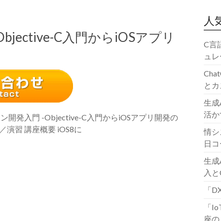
人
jective-C入門からiOSアプリ
C言
ュレ
Ch
とカ
生成
活か
発入門 -Objective-C入門からiOSアプリ開発の
／演習 講座概要 iOS8に
情シ
日コ
生成
入と
「D
「I
座の