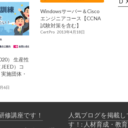
Ｄ
Windowsサーバー＆Cisco
エンジニアコース【CCNA
試験対策を含む】
CertPro
2013年4月18日
20） 生産性
JEED）コ
：実施団体・
。
2月6日
研修講座です！
人気ブログを掲載し
す！: 人材育成・教