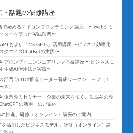
気・話題の研修講座
語で始めるマイコンプログラミング 講座 〜Webシミ
ーターを使った実践演習〜
atGPTおよび「My GPTs」活用講座 〜ビジネス効率化
スタマイズChatBotの実践〜
AIプロンプトエンジニアリング基礎講座 〜ビジネスに
す生成AI活用法と実践〜
ス部門向けDX推進リーダー養成ワークショップ（１
ース）
AI企業導入セミナー「企業の未来を拓く、生成AIの導
ChatGPTの活用」のご案内
Xの推進」研修（オンライン）講座のご案内
oTを活用したビジネスモデル」研修（オンライン）講
ご案内