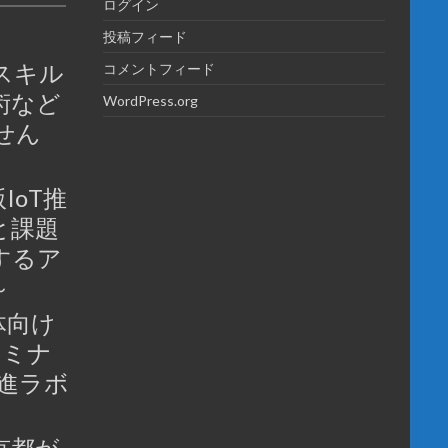
ログイン
投稿フィード
スキル
コメントフィード
術など
WordPress.org
せん
IoT推
と課題
するア
～
体向け
セミナ
推進ラボ
京都が