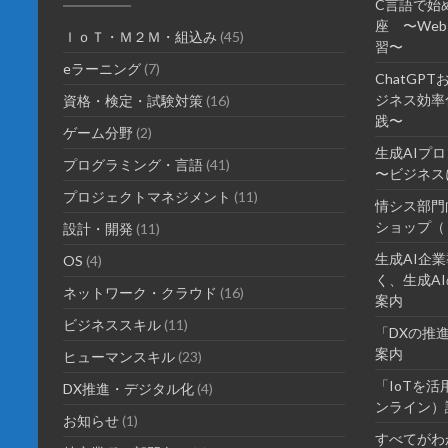
C言語で始
座 〜We
ＩｏＴ・Ｍ２Ｍ・組込み
(45)
習〜
eラーニング
(7)
ChatGP
ジネス効率化
資格・検定・試験対策
(16)
践〜
ゲーム分野
(2)
生成AIプ
プログラミング・言語
(41)
〜ビジネス
プロジェクトマネジメント
(11)
情シス部門
ショップ（
設計・開発
(11)
生成AI企
OS
(4)
く、生成AI
ネットワーク・クラウド
(16)
案内
ビジネススキル
(11)
「DXの推
案内
ヒューマンスキル
(23)
「IoTを
DX推進・デジタル化
(4)
ンライン）
お知らせ
(1)
すべてがわ