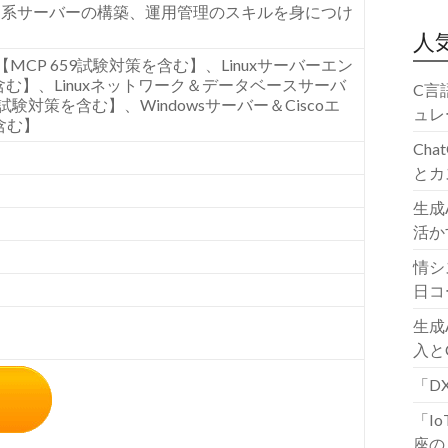
ト系サーバーの構築、運用管理のスキルを身につけ
人
【
MCP 659
試験対策を含む】、
Linux
サーバーエン
含む】、
Linux
ネットワーク＆データベースサーバ
C言
試験対策を含む】、
Windows
サーバー＆
Cisco
エ
ュレ
含む】
Ch
とカ
生成
活か
情シ
日コ
生成
入と
「D
「I
座の