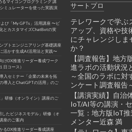
めるマイコンプログラミング 講
サートプロ
bシミュレーターを使った実践演
テレワークで学ぶ
Tおよび「My GPTs」活用講座 〜ビ
アップ、資格や技
とカスタマイズChatBotの実
にチャレンジしま
ロンプトエンジニアリング基礎講座
か？
に活かす生成AI活用法と実践〜
【調査報告】地方版
向けDX推進リーダー養成ワーク
進ラボの活動状況
１日コース）
～全国のラボに対
業導入セミナー「企業の未来を拓
の導入とChatGPTの活用」のご
ンケート調査報告
【講演実績】自治
進」研修（オンライン）講座のご
IoT/AI等の講演・
一覧：地方版IoT
活用したビジネスモデル」研修（オ
講座のご案内
メンター近森 満
かるDX推進リーダー養成講座
【テレワーク】東