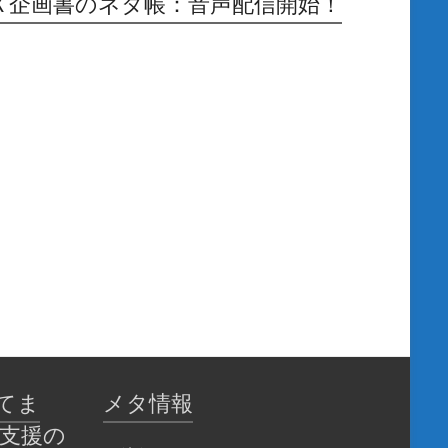
Ｘ企画書のネタ帳：音声配信開始！
てま
メタ情報
育支援の