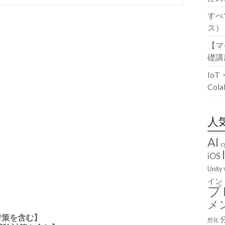
すべ
ス）
【マ
礎講
Io
Co
人
AI
c
iOS
Unity
イン
プ
メ
験対策を含む】
想化