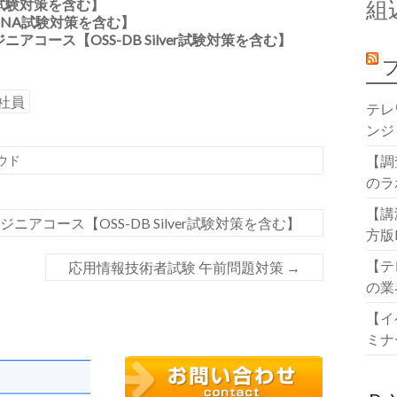
9試験対策を含む】
組
CCNA試験対策を含む】
アコース【OSS-DB Silver試験対策を含む】
社員
テレ
ンジ
ウド
【調
のラ
【講
アコース【OSS-DB Silver試験対策を含む】
方版
【テ
応用情報技術者試験 午前問題対策
→
の業
【イ
ミナ