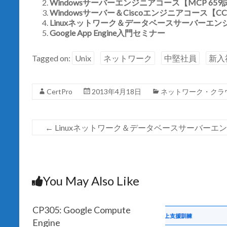
Windowsサーバーエンジニアコース【MCP 65
ド
さ
ウ
い
Windowsサーバー＆Ciscoエンジニアコース【
で
(
開
Linuxネットワーク＆データベースサーバーエンジニ
新
き
し
Google App Engine入門セミナー
ま
い
す
ウ
)
ィ
ン
Tagged on:
Unix
ネットワーク
中堅社員
新入
ド
ウ
で
開
き
CertPro
2013年4月18日
ネットワーク・クラ
ま
す
)
←
Linuxネットワーク＆データベースサーバーエンジニ
You May Also Like
CP305: Google Compute
Engine