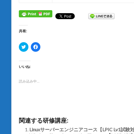
共有:
ク
F
リ
a
ッ
c
ク
e
し
b
て
o
いいね:
T
o
w
k
i
で
t
共
読み込み中…
t
有
e
す
r
る
で
に
共
は
有
ク
(
リ
新
ッ
し
ク
関連する研修講座:
い
し
ウ
て
ィ
く
Linuxサーバーエンジニアコース【LPIC Lv1試
ン
だ