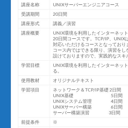
講座名称
UNIX
サーバーエンジニアコース
受講期間
20
日間
講座形式
講義／演習
講座概要
UNIX環境を利用したインターネッ
20日間コースです。TCP/IP、U
対応いただけるコースとなっており
コース内ではできる限り、演習をし
設けておりますので、実践的なスキ
学習目標
UNIX
環境を利用したインターネッ
る。
使用教材
オリジナルテキスト
学習項目
ネットワーク＆TCP/IP基礎 2日間
UNIX基礎 5日間
UNIXシステム管理 4日間
UNIXサーバー構築 6日間
サーバー構築演習 3日間
前提条件
※