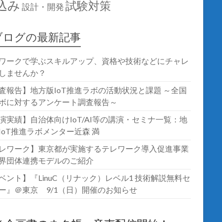
込み
試験対策
設計・開発
ブログの最新記事
ワークで学ぶスキルアップ、資格や技術などにチャレ
しませんか？
査報告】地方版IoT推進ラボの活動状況と課題 ～全国
ボに対するアンケート調査報告～
演実績】自治体向けIoT/AI等の講演・セミナ一覧：地
IoT推進ラボメンター近森 満
レワーク】東京都が実施するテレワーク導入促進事業
界団体連携モデルのご紹介
ベント】『LinuC（リナック）レベル1 技術解説無料セ
ー』＠東京 9/1（日）開催のお知らせ