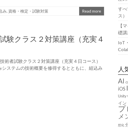
すべ
込み
,
資格・検定・試験対策
Read more
ス）
【マ
礎講
者試験クラス２対策講座（充実４
Io
Co
ェア技術者試験クラス２対策講座（充実４日コース）
み込みシステムの技術概要を修得するとともに、組込み
人
AI
c
iOS
Unity
イン
プ
メ
想化