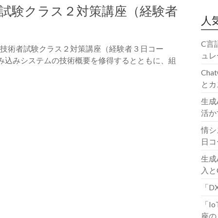
者試験クラス２対策講座（経験者
人
C言
ェア技術者試験クラス２対策講座（経験者３日コー
ュレ
要 組み込みシステムの技術概要を修得するとともに、組
Ch
とカ
生成
活か
情シ
日コ
生成
入と
「D
「I
座の