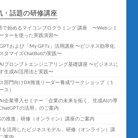
気・話題の研修講座
語で始めるマイコンプログラミング 講座 〜Webシミ
ーターを使った実践演習〜
atGPTおよび「My GPTs」活用講座 〜ビジネス効率化
スタマイズChatBotの実践〜
AIプロンプトエンジニアリング基礎講座 〜ビジネスに
す生成AI活用法と実践〜
ス部門向けDX推進リーダー養成ワークショップ（１
ース）
AI企業導入セミナー「企業の未来を拓く、生成AIの導
ChatGPTの活用」のご案内
Xの推進」研修（オンライン）講座のご案内
oTを活用したビジネスモデル」研修（オンライン）講
ご案内