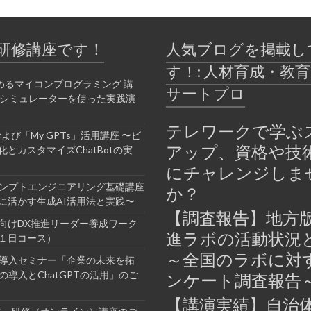
研修講座です！
人気ブログを掲載し
す！: 人材育成・教
めるマイコンプログラミング 講
サートプロ
bシミュレーターを使った実践演
テレワークで学ぶ
Tおよび「My GPTs」活用講座 〜ビ
アップ、資格や技
とカスタマイズChatBotの実
にチャレンジしま
ロンプトエンジニアリング基礎講座
か？
に活かす生成AI活用法と実践〜
【調査報告】地方版
向けDX推進リーダー養成ワーク
進ラボの活動状況
１日コース）
～全国のラボに対
業導入セミナー「企業の未来を拓
の導入とChatGPTの活用」のご
ンケート調査報告
【講演実績】自治