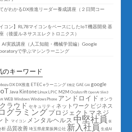
てがわかるDX推進リーダー養成講座（２日間コー
イコン】RL78マイコンをベースにしたIoT機器開発 基
座（後援ルネサスエレクトロニクス）
T・AI実践講座（人工知能・機械学習編）Google
laboratoryで学ぶマシンラーニング
気のキーワード
google
ETEC
DX
DX推進
eラーニング
ybozu
GAE
E検定
GAI
IoT
Kintone
Java
M2M
Linux
LPIC
Oculus rift
OpenAI
Slim3
アンドロイド
オンラ
WEB
Windows
Windows Phone
VR
クラウド
ネットワーク
ビジネス
セキュリティ
ログラミング
プロジェクトマネジ
中堅社員
ント
メンタルヘルス
マイコン
仮
新入社員
品質改善
分析
埼玉県産業振興公社
生成AI