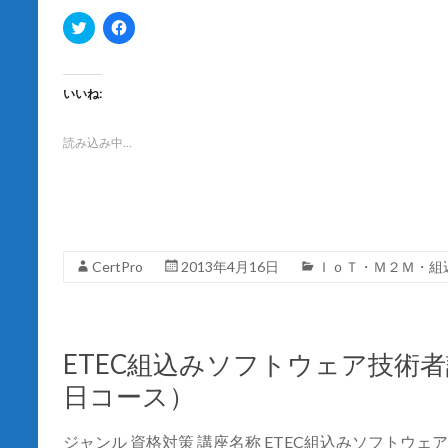
ク
F
リ
a
ッ
c
ク
e
し
b
て
o
いいね:
T
o
w
k
i
で
t
共
読み込み中…
t
有
e
す
r
る
で
に
共
は
有
ク
(
リ
新
ッ
し
ク
CertPro
2013年4月16日
ＩｏＴ・Ｍ２Ｍ・組
い
し
ウ
て
ィ
く
ン
だ
ド
さ
ウ
い
で
(
ETEC組込みソフトウェア技術
開
新
き
し
日コース）
ま
い
す
ウ
)
ィ
ン
ジャンル 資格対策 講座名称 ETEC組込みソフトウ
ド