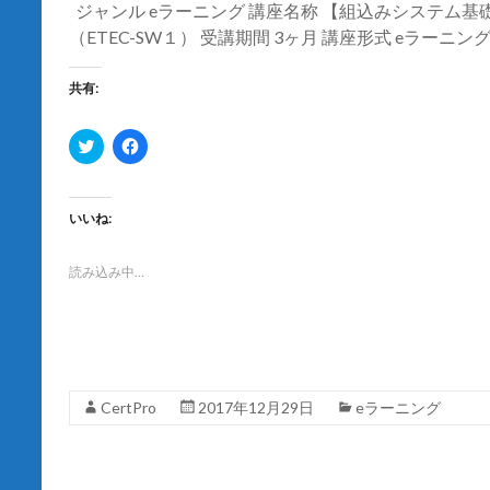
ジャンル eラーニング 講座名称 【組込みシステム基礎
（ETEC-SW１） 受講期間 3ヶ月 講座形式 eラー
共有:
ク
F
リ
a
ッ
c
ク
e
し
b
て
o
いいね:
T
o
w
k
i
で
t
共
読み込み中…
t
有
e
す
r
る
で
に
共
は
有
ク
(
リ
新
ッ
し
ク
CertPro
2017年12月29日
eラーニング
い
し
ウ
て
ィ
く
ン
だ
ド
さ
ウ
い