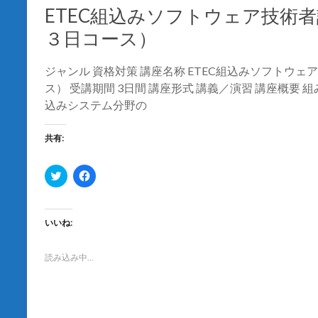
で
(
ETEC組込みソフトウェア技術
開
新
き
し
３日コース）
ま
い
す
ウ
)
ィ
ン
ジャンル 資格対策 講座名称 ETEC組込みソフトウ
ド
ウ
ス） 受講期間 3日間 講座形式 講義／演習 講座概
で
開
込みシステム分野の
き
ま
す
)
共有:
ク
F
リ
a
ッ
c
ク
e
し
b
て
o
いいね:
T
o
w
k
i
で
t
共
読み込み中…
t
有
e
す
r
る
で
に
共
は
有
ク