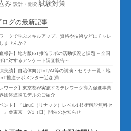
込み
試験対策
設計・開発
ブログの最新記事
ワークで学ぶスキルアップ、資格や技術などにチャレ
しませんか？
査報告】地方版IoT推進ラボの活動状況と課題 ～全国
ボに対するアンケート調査報告～
演実績】自治体向けIoT/AI等の講演・セミナ一覧：地
IoT推進ラボメンター近森 満
レワーク】東京都が実施するテレワーク導入促進事業
界団体連携モデルのご紹介
ベント】『LinuC（リナック）レベル1 技術解説無料セ
ー』＠東京 9/1（日）開催のお知らせ