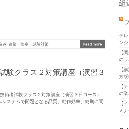
組
テレ
ンジ
込み
,
資格・検定・試験対策
Read more
【調
のラ
【講
者試験クラス２対策講座（演習３
方版
【テ
の業
ェア技術者試験クラス２対策講座（演習３日コース）
み込みシステムで問題となる品質、動作効率、納期に関
【イ
ミナ