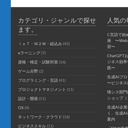
ウ
い
で
(
開
新
き
し
ま
い
カテゴリ・ジャンルで探せ
人気の
す
ウ
)
ィ
ン
ます。
ド
ウ
C言語で始
で
座 〜We
開
ＩｏＴ・Ｍ２Ｍ・組込み
(45)
き
習〜
ま
eラーニング
す
(7)
ChatGP
)
ジネス効率化
資格・検定・試験対策
(16)
践〜
ゲーム分野
(2)
生成AIプ
プログラミング・言語
(41)
〜ビジネス
プロジェクトマネジメント
(11)
情シス部門
ショップ（
設計・開発
(11)
生成AI企
OS
(4)
く、生成AI
ネットワーク・クラウド
(16)
案内
ビジネススキル
(11)