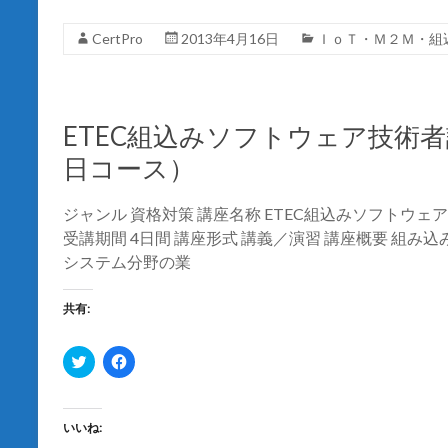
(
リ
新
ッ
し
ク
CertPro
2013年4月16日
ＩｏＴ・Ｍ２Ｍ・組
い
し
ウ
て
ィ
く
ン
だ
ド
さ
ウ
い
で
(
ETEC組込みソフトウェア技術
開
新
き
し
日コース）
ま
い
す
ウ
)
ィ
ン
ジャンル 資格対策 講座名称 ETEC組込みソフトウ
ド
ウ
受講期間 4日間 講座形式 講義／演習 講座概要 組
で
開
システム分野の業
き
ま
す
)
共有:
ク
F
リ
a
ッ
c
ク
e
し
b
て
o
いいね:
T
o