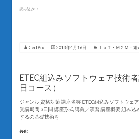
w
k
i
で
t
共
読み込み中…
t
有
e
す
r
る
で
に
共
は
有
ク
(
リ
新
ッ
し
ク
CertPro
2013年4月16日
ＩｏＴ・Ｍ２Ｍ・組
い
し
ウ
て
ィ
く
ン
だ
ド
さ
ウ
い
で
(
ETEC組込みソフトウェア技術
開
新
き
し
日コース）
ま
い
す
ウ
)
ィ
ン
ジャンル 資格対策 講座名称 ETEC組込みソフトウ
ド
ウ
受講期間 3日間 講座形式 講義／演習 講座概要 組
で
開
するの基礎技術を
き
ま
す
)
共有: