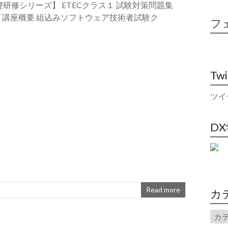
研修シリーズ】 ETECクラス１ 試験対策問題集
ニング 講座概要 組込みソフトウェア技術者試験ク
フ
Tw
ツイ
D
Read more
カ