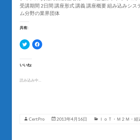
ウ
受講期間 2日間 講座形式 講義 講座概要 組み込み
で
開
ム分野の業界団体
き
ま
す
)
共有:
ク
F
リ
a
ッ
c
ク
e
し
b
て
o
いいね:
T
o
w
k
i
で
t
共
読み込み中…
t
有
e
す
r
る
で
に
共
は
有
ク
(
リ
新
ッ
し
ク
CertPro
2013年4月16日
ＩｏＴ・Ｍ２Ｍ・組
い
し
ウ
て
ィ
く
ン
だ
ド
さ