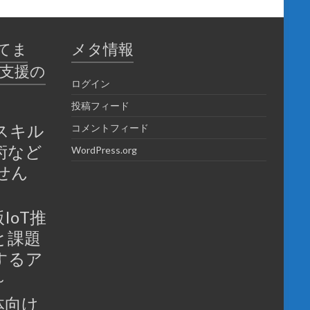
てま
メタ情報
育支援の
ログイン
投稿フィード
スキル
コメントフィード
術など
WordPress.org
せん
IoT推
と課題
するア
～
体向け