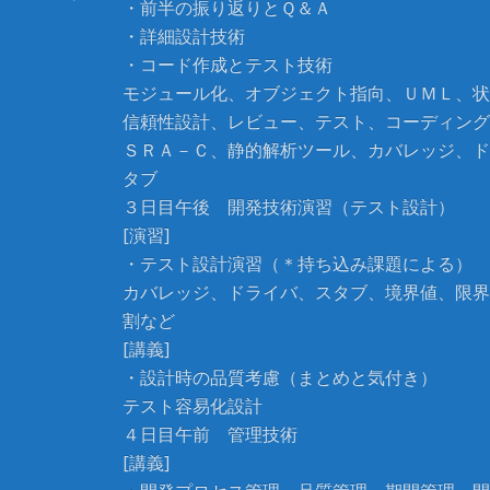
・前半の振り返りとＱ＆Ａ
・詳細設計技術
・コード作成とテスト技術
モジュール化、オブジェクト指向、ＵＭＬ、状
信頼性設計、レビュー、テスト、コーディング
ＳＲＡ－Ｃ、静的解析ツール、カバレッジ、ド
タブ
３日目午後 開発技術演習（テスト設計）
[演習]
・テスト設計演習（＊持ち込み課題による）
カバレッジ、ドライバ、スタブ、境界値、限界
割など
[講義]
・設計時の品質考慮（まとめと気付き）
テスト容易化設計
４日目午前 管理技術
[講義]