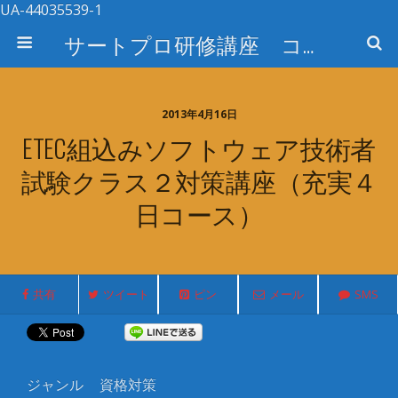
UA-44035539-1
サートプロ研修講座 コース検索
2013年4月16日
ETEC組込みソフトウェア技術者
試験クラス２対策講座（充実４
日コース）
共有
ツイート
ピン
メール
SMS
ジャンル
資格対策