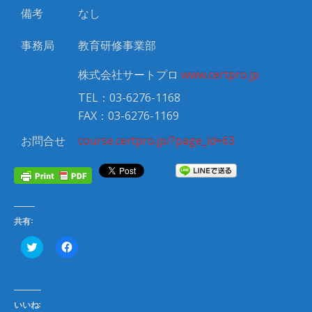
備考
なし
事務局
教育研修事業部
株式会社サートプロ
www.certpro.jp
TEL：03-6276-1168
FAX：03-6276-1169
お問合せ
course.certpro.jp/?page_id=63
共有:
ク
F
リ
a
ッ
c
ク
e
し
b
て
o
T
o
いいね:
w
k