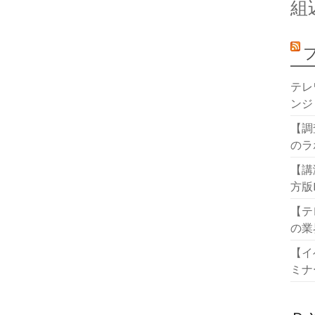
組
テレ
ンジ
【調
のラ
【講
方版
【テ
の業
【イ
ミナ