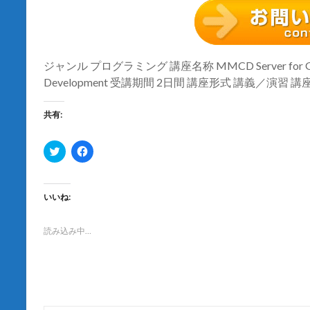
ジャンル プログラミング 講座名称 MMCD Server for GA
Development 受講期間 2日間 講座形式 講義／演習
共有:
ク
F
リ
a
ッ
c
ク
e
し
b
て
o
いいね:
T
o
w
k
i
で
t
共
読み込み中…
t
有
e
す
r
る
で
に
共
は
有
ク
(
リ
新
ッ