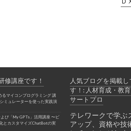
Ｄ
研修講座です！
人気ブログを掲載し
す！: 人材育成・教
めるマイコンプログラミング 講
サートプロ
bシミュレーターを使った実践演
テレワークで学ぶ
Tおよび「My GPTs」活用講座 〜ビ
アップ、資格や技
とカスタマイズChatBotの実