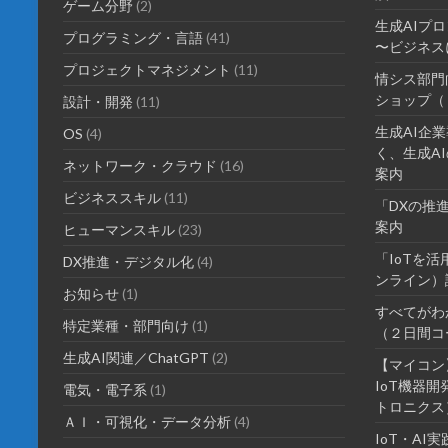
ゲーム分野
(2)
生成AIプ
プログラミング・言語
(41)
〜ビジネス
プロジェクトマネジメント
(11)
情シス部門
ショップ（
設計・開発
(11)
生成AI企
OS
(4)
く、生成AI
ネットワーク・クラウド
(16)
案内
ビジネススキル
(11)
「DXの推
案内
ヒューマンスキル
(23)
「IoTを
DX推進・デジタル化
(4)
ンライン）
お知らせ
(1)
すべてがわ
特定業種・部門向け
(1)
（２日間コ
生成AI関連／ChatGPT
(2)
【マイコン
IoT機器
電気・電子系
(1)
トロニクス
ＡＩ・可視化・データ分析
(4)
IoT・A