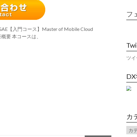
フ
E【入門コース】Master of Mobile Cloud
 講座概要 本コースは、
Tw
ツイ
D
カ