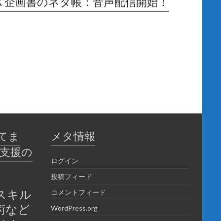
Ｘ企画書のネタ帳：音声配信開始！
てま
メタ情報
育支援の
ログイン
投稿フィード
スキル
コメントフィード
術など
WordPress.org