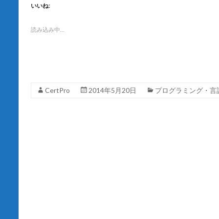
て
o
いいね:
T
o
w
k
i
で
t
共
読み込み中…
t
有
e
す
r
る
で
に
共
は
有
ク
(
リ
新
ッ
し
ク
CertPro
2014年5月20日
プログラミング・言
い
し
ウ
て
ィ
く
ン
だ
ド
さ
ウ
い
で
(
開
新
き
し
ま
い
す
ウ
)
ィ
ン
ド
ウ
で
開
き
ま
す