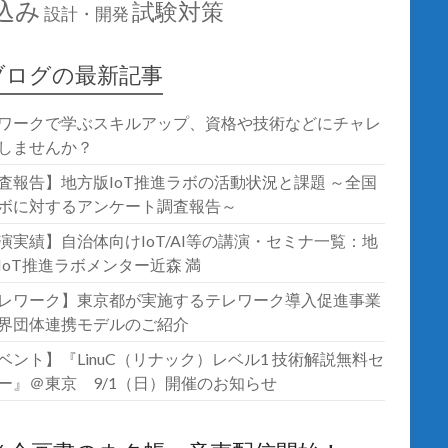
込み
試験対策
設計・開発
ブログの最新記事
ワークで学ぶスキルアップ、資格や技術などにチャレ
しませんか？
査報告】地方版IoT推進ラボの活動状況と課題 ～全国
ボに対するアンケート調査報告～
演実績】自治体向けIoT/AI等の講演・セミナ一覧：地
IoT推進ラボメンター近森 満
レワーク】東京都が実施するテレワーク導入促進事業
界団体連携モデルのご紹介
ベント】『LinuC（リナック）レベル1 技術解説無料セ
ー』＠東京 9/1（日）開催のお知らせ