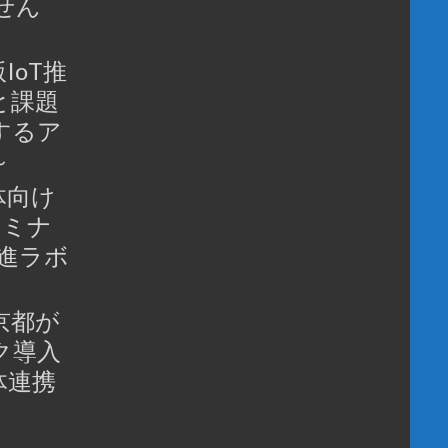
せん
IoT推
と課題
するア
～
体向け
セミナ
推進ラボ
京都が
ク導入
体連携