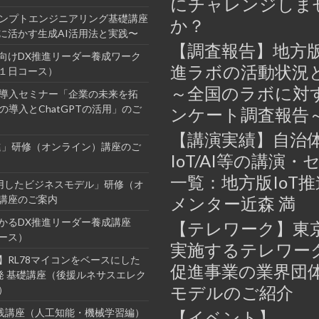
にチャレンジしま
ロンプトエンジニアリング基礎講座
か？
に活かす生成AI活用法と実践〜
【調査報告】地方版
向けDX推進リーダー養成ワーク
進ラボの活動状況
１日コース）
～全国のラボに対
業導入セミナー「企業の未来を拓
の導入とChatGPTの活用」のご
ンケート調査報告
【講演実績】自治
進」研修（オンライン）講座のご
IoT/AI等の講演・
一覧：地方版IoT
活用したビジネスモデル」研修（オ
講座のご案内
メンター近森 満
かるDX推進リーダー養成講座
【テレワーク】東
ース）
実施するテレワー
】RL78マイコンをベースにした
促進事業の業界団
開発 基礎講座（後援ルネサスエレク
モデルのご紹介
）
I実践講座（人工知能・機械学習編）
【イベント】