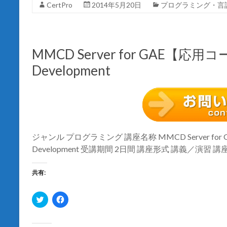
し
ク
CertPro
2014年5月20日
プログラミング・言
い
し
ウ
て
ィ
く
ン
だ
ド
さ
ウ
い
で
(
MMCD Server for GAE【応用コース
開
新
き
し
Development
ま
い
す
ウ
)
ィ
ン
ド
ウ
で
開
き
ま
す
ジャンル プログラミング 講座名称 MMCD Server for GA
)
Development 受講期間 2日間 講座形式 講義／演習 
共有:
ク
F
リ
a
ッ
c
ク
e
し
b