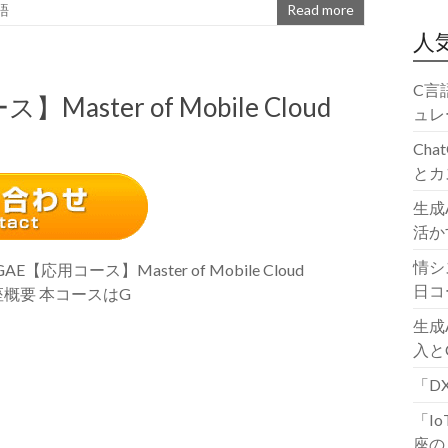
語
Read more
人
C言
】Master of Mobile Cloud
ュレ
Ch
とカ
生成
活か
情シ
E【応用コース】Master of Mobile Cloud
日コ
講座概要 本コースはG
生成
入と
「D
「I
座の