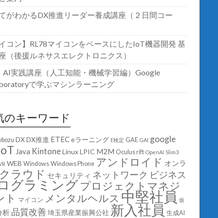
てがわかるDX推進リーダー養成講座（２日間コー
イコン】RL78マイコンをベースにしたIoT機器開発 基
座（後援ルネサスエレクトロニクス）
T・AI実践講座（人工知能・機械学習編）Google
laboratoryで学ぶマシンラーニング
気のキーワード
google
ETEC
DX
DX推進
eラーニング
ybozu
GAE
E検定
GAI
IoT
Kintone
Java
M2M
Linux
LPIC
Oculus rift
OpenAI
Slim3
アンドロイド
オンラ
WEB
Windows
Windows Phone
VR
クラウド
ネットワーク
ビジネス
セキュリティ
ログラミング
プロジェクトマネジ
中堅社員
ント
メンタルヘルス
マイコン
仮
新入社員
品質改善
分析
埼玉県産業振興公社
生成AI