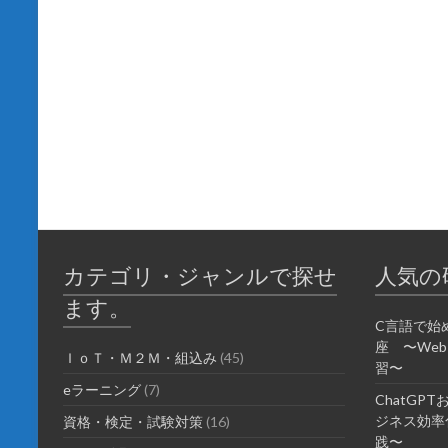
カテゴリ・ジャンルで探せ
人気の
ます。
C言語で始
座 〜We
ＩｏＴ・Ｍ２Ｍ・組込み
(45)
習〜
eラーニング
(7)
ChatGP
ジネス効率化
資格・検定・試験対策
(16)
践〜