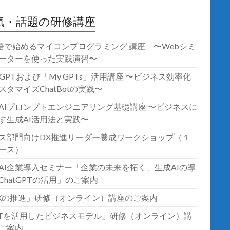
気・話題の研修講座
語で始めるマイコンプログラミング 講座 〜Webシミ
ーターを使った実践演習〜
atGPTおよび「My GPTs」活用講座 〜ビジネス効率化
スタマイズChatBotの実践〜
AIプロンプトエンジニアリング基礎講座 〜ビジネスに
す生成AI活用法と実践〜
ス部門向けDX推進リーダー養成ワークショップ（１
ース）
AI企業導入セミナー「企業の未来を拓く、生成AIの導
ChatGPTの活用」のご案内
Xの推進」研修（オンライン）講座のご案内
oTを活用したビジネスモデル」研修（オンライン）講
ご案内