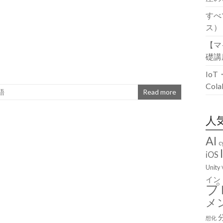
すべ
ス）
【マ
礎講
Io
Co
語
Read more
人
AI
c
iOS
Unity
イン
プ
メ
想化