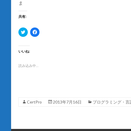
ウ
ま
で
開
き
共有:
ま
す
)
ク
F
リ
a
ッ
c
ク
e
し
b
て
o
いいね:
T
o
w
k
i
で
t
共
読み込み中…
t
有
e
す
r
る
で
に
共
は
有
ク
(
リ
新
ッ
し
ク
CertPro
2013年7月16日
プログラミング・言
い
し
ウ
て
ィ
く
ン
だ
ド
さ
ウ
い
で
(
開
新