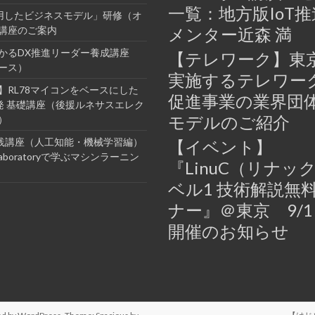
一覧：地方版IoT
活用したビジネスモデル」研修（オ
講座のご案内
メンター近森 満
かるDX推進リーダー養成講座
【テレワーク】東
ース）
実施するテレワー
】RL78マイコンをベースにした
促進事業の業界団
開発 基礎講座（後援ルネサスエレク
モデルのご紹介
）
I実践講座（人工知能・機械学習編）
【イベント】
Colaboratoryで学ぶマシンラーニン
『LinuC（リナッ
ベル1 技術解説無
ナー』＠東京 9/
開催のお知らせ