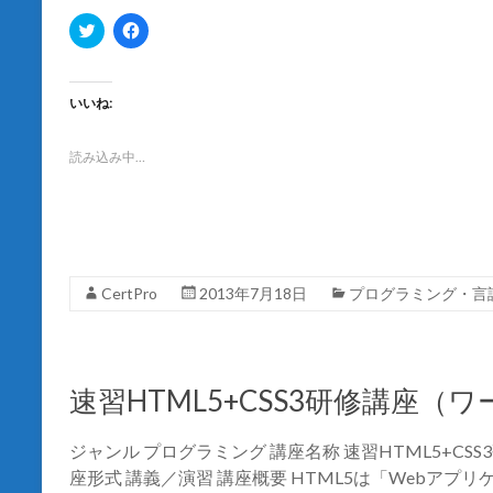
)
ク
F
リ
a
ッ
c
ク
e
し
b
て
o
いいね:
T
o
w
k
i
で
t
共
読み込み中…
t
有
e
す
r
る
で
に
共
は
有
ク
(
リ
新
ッ
し
ク
CertPro
2013年7月18日
プログラミング・言
い
し
ウ
て
ィ
く
ン
だ
ド
さ
ウ
い
で
(
速習HTML5+CSS3研修講座（
開
新
き
し
ま
い
す
ウ
ジャンル プログラミング 講座名称 速習HTML5+CS
)
ィ
ン
座形式 講義／演習 講座概要 HTML5は「Webアプ
ド