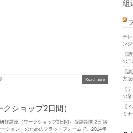
組
テレ
ンジ
【調
のラ
【講
方版
語
Read more
【テ
の業
ワークショップ2日間）
【イ
ミナ
S3研修講座（ワークショップ2日間） 受講期間 2日 講
リケーション」のためのプラットフォームで、2014年