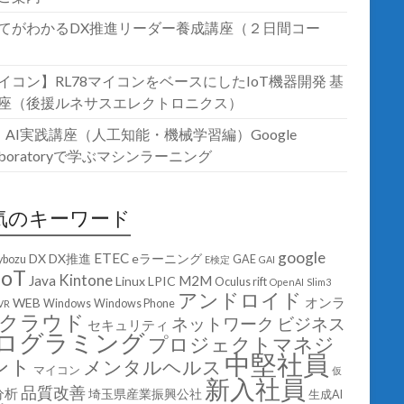
てがわかるDX推進リーダー養成講座（２日間コー
イコン】RL78マイコンをベースにしたIoT機器開発 基
座（後援ルネサスエレクトロニクス）
T・AI実践講座（人工知能・機械学習編）Google
laboratoryで学ぶマシンラーニング
気のキーワード
google
ETEC
DX
DX推進
eラーニング
ybozu
GAE
E検定
GAI
IoT
Kintone
Java
M2M
Linux
LPIC
Oculus rift
OpenAI
Slim3
アンドロイド
オンラ
WEB
Windows
Windows Phone
VR
クラウド
ネットワーク
ビジネス
セキュリティ
ログラミング
プロジェクトマネジ
中堅社員
ント
メンタルヘルス
マイコン
仮
新入社員
品質改善
分析
埼玉県産業振興公社
生成AI