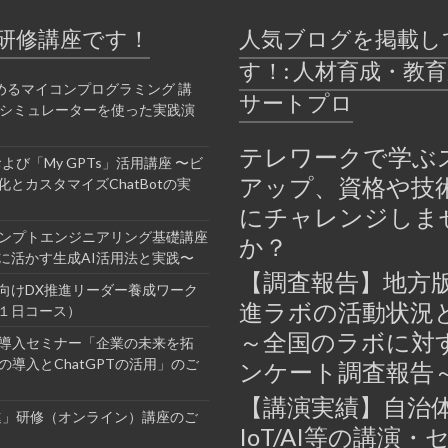
研修講座です！
人気ブログを掲載し
す！: 人材育成・教
めるマイコンプログラミング 講
サートプロ
bシミュレーターを使った実践演
テレワークで学ぶ
Tおよび「My GPTs」活用講座 〜ビ
アップ、資格や技
とカスタマイズChatBotの実
にチャレンジしま
ロンプトエンジニアリング基礎講座
か？
に活かす生成AI活用法と実践〜
【調査報告】地方版
向けDX推進リーダー養成ワーク
進ラボの活動状況
１日コース）
～全国のラボに対
業導入セミナー「企業の未来を拓
の導入とChatGPTの活用」のご
ンケート調査報告
【講演実績】自治
進」研修（オンライン）講座のご
IoT/AI等の講演・