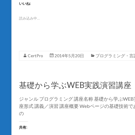
て
o
いいね:
T
o
w
k
i
で
t
共
読み込み中…
t
有
e
す
r
る
で
に
共
は
有
ク
(
リ
新
ッ
し
ク
CertPro
2014年5月20日
プログラミング・言
い
し
ウ
て
ィ
く
ン
だ
ド
さ
ウ
い
で
(
基礎から学ぶWEB実践演習講座（H
開
新
き
し
ま
い
す
ウ
ジャンル プログラミング 講座名称 基礎から学ぶWEB実
)
ィ
ン
座形式 講義／演習 講座概要 Webページの基礎技術で
ド
ウ
の
で
開
き
共有:
ま
す