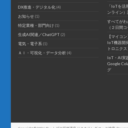
「IoTを
DX推進・デジタル化
(4)
ンライン）
お知らせ
(1)
すべてがわ
特定業種・部門向け
(1)
（２日間コ
生成AI関連／ChatGPT
(2)
【マイコン
IoT機器
電気・電子系
(1)
トロニクス
ＡＩ・可視化・データ分析
(4)
IoT・A
Google 
グ