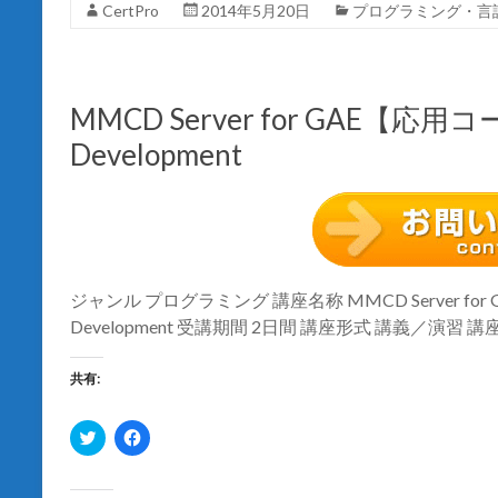
し
ク
CertPro
2014年5月20日
プログラミング・言
い
し
ウ
て
ィ
く
ン
だ
ド
さ
ウ
い
で
(
MMCD Server for GAE【応用コース
開
新
き
し
Development
ま
い
す
ウ
)
ィ
ン
ド
ウ
で
開
き
ま
す
ジャンル プログラミング 講座名称 MMCD Server for GA
)
Development 受講期間 2日間 講座形式 講義／演習 
共有:
ク
F
リ
a
ッ
c
ク
e
し
b