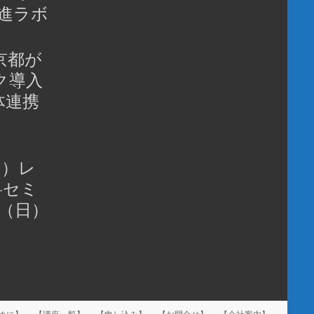
推進ラボ
京都が
ク導入
体連携
ク）レ
料セミ
1（日）