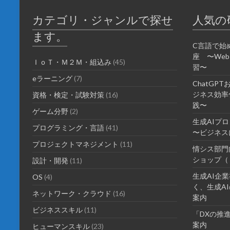
き
し
ま
い
カテゴリ・ジャンルで探せ
人気の
す
ウ
)
ィ
ン
ます。
ド
ウ
C言語で始
で
座 〜We
開
ＩｏＴ・Ｍ２Ｍ・組込み
(45)
き
習〜
ま
eラーニング
す
(7)
ChatGP
)
ジネス効率化
資格・検定・試験対策
(16)
践〜
ゲーム分野
(2)
生成AIプ
プログラミング・言語
(41)
〜ビジネス
プロジェクトマネジメント
(11)
情シス部門
ショップ（
設計・開発
(11)
生成AI企
OS
(4)
く、生成AI
ネットワーク・クラウド
(16)
案内
ビジネススキル
(11)
「DXの推
案内
ヒューマンスキル
(23)