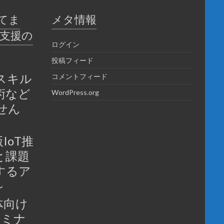
てま
メタ情報
育支援の
ログイン
投稿フィード
スキル
コメントフィード
術など
WordPress.org
せん
IoT推
と課題
するア
～
体向け
セミナ