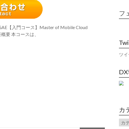
フ
E【入門コース】Master of Mobile Cloud
 講座概要 本コースは、
Tw
ツイ
D
カ