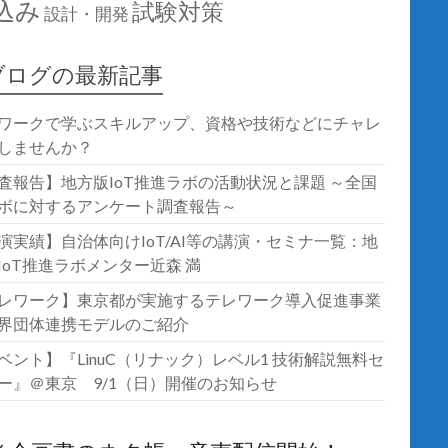
込み
試験対策
設計・開発
ブログの最新記事
ワークで学ぶスキルアップ、資格や技術などにチャレ
しませんか？
査報告】地方版IoT推進ラボの活動状況と課題 ～全国
ボに対するアンケート調査報告～
演実績】自治体向けIoT/AI等の講演・セミナ一覧：地
IoT推進ラボメンター近森 満
レワーク】東京都が実施するテレワーク導入促進事業
界団体連携モデルのご紹介
ベント】『LinuC（リナック）レベル1 技術解説無料セ
ー』＠東京 9/1（日）開催のお知らせ