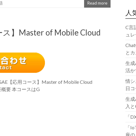
語
Read more
人
C言
】Master of Mobile Cloud
ュレ
Ch
とカ
生成
活か
情シ
E【応用コース】Master of Mobile Cloud
日コ
講座概要 本コースはG
生成
入と
「D
「I
座の