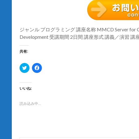
ジャンル プログラミング 講座名称 MMCD Server for GA
Development 受講期間 2日間 講座形式 講義／演習
共有:
ク
F
リ
a
ッ
c
ク
e
し
b
て
o
いいね:
T
o
w
k
i
で
t
共
読み込み中…
t
有
e
す
r
る
で
に
共
は
有
ク
(
リ
新
ッ