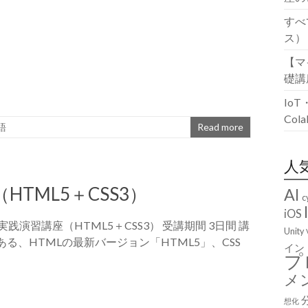
すべ
ス）
【マ
礎講
Io
Co
語
Read more
人
TML5＋CSS3）
AI
c
iOS
践演習講座（HTML5＋CSS3） 受講期間 3日間 講
Unity
ある、HTMLの最新バージョン「HTML5」、CSS
イン
プ
メ
想化