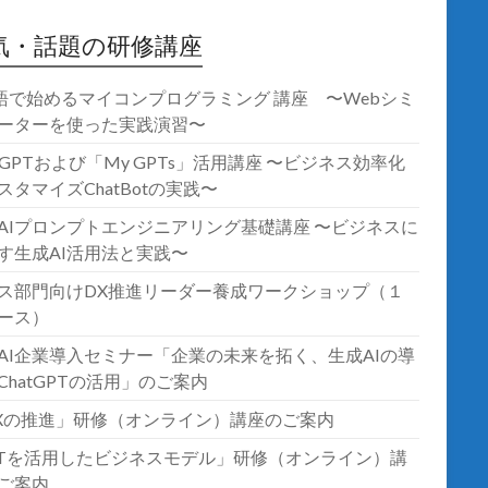
気・話題の研修講座
語で始めるマイコンプログラミング 講座 〜Webシミ
ーターを使った実践演習〜
atGPTおよび「My GPTs」活用講座 〜ビジネス効率化
スタマイズChatBotの実践〜
AIプロンプトエンジニアリング基礎講座 〜ビジネスに
す生成AI活用法と実践〜
ス部門向けDX推進リーダー養成ワークショップ（１
ース）
AI企業導入セミナー「企業の未来を拓く、生成AIの導
ChatGPTの活用」のご案内
Xの推進」研修（オンライン）講座のご案内
oTを活用したビジネスモデル」研修（オンライン）講
ご案内