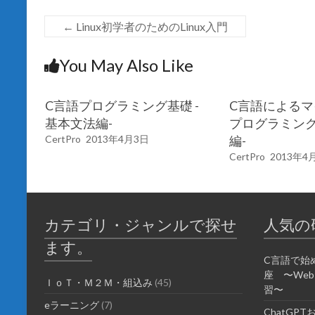
←
Linux初学者のためのLinux入門
You May Also Like
C言語プログラミング基礎 -
C言語による
基本文法編-
プログラミング
CertPro
2013年4月3日
編-
CertPro
2013年4
カテゴリ・ジャンルで探せ
人気の
ます。
C言語で始
座 〜We
ＩｏＴ・Ｍ２Ｍ・組込み
(45)
習〜
eラーニング
(7)
ChatGP