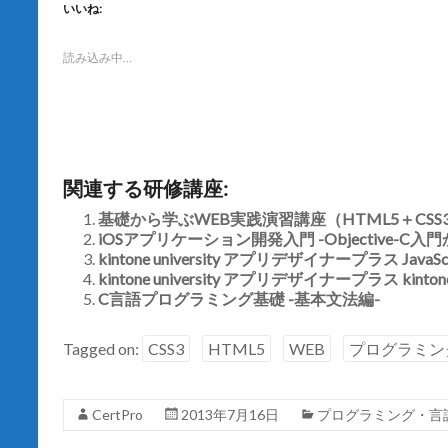
て
o
いいね:
T
o
w
k
i
で
t
共
読み込み中…
t
有
e
す
r
る
で
に
共
は
有
ク
(
リ
新
ッ
し
ク
関連する研修講座:
い
し
ウ
て
ィ
く
基礎から学ぶWEB実践演習講座（HTML5＋CSS
ン
だ
iOSアプリケーション開発入門 -Objective-C
ド
さ
ウ
い
kintone university アプリデザイナープラス Jav
で
(
開
kintone university アプリデザイナープラス kintone
新
き
し
C言語プログラミング基礎 -基本文法編-
ま
い
す
ウ
)
ィ
ン
Tagged on:
CSS3
HTML5
WEB
プログラミン
ド
ウ
で
開
き
CertPro
2013年7月16日
プログラミング・言
ま
す
)