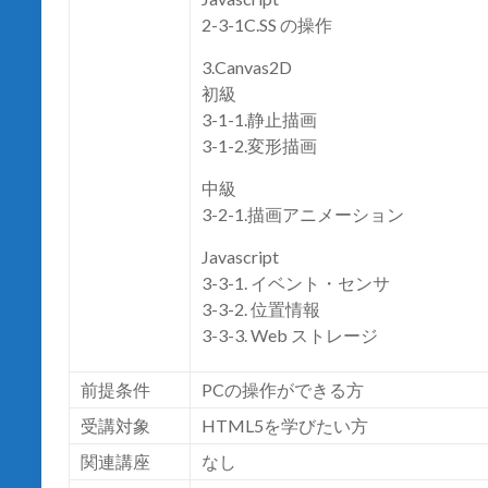
2-3-1C.SS の操作
3.Canvas2D
初級
3-1-1.静止描画
3-1-2.変形描画
中級
3-2-1.描画アニメーション
Javascript
3-3-1. イベント・センサ
3-3-2. 位置情報
3-3-3. Web ストレージ
前提条件
PC
の操作ができる方
受講対象
HTML5
を学びたい方
関連講座
なし