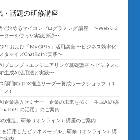
気・話題の研修講座
語で始めるマイコンプログラミング 講座 〜Webシミ
ーターを使った実践演習〜
atGPTおよび「My GPTs」活用講座 〜ビジネス効率化
スタマイズChatBotの実践〜
AIプロンプトエンジニアリング基礎講座 〜ビジネスに
す生成AI活用法と実践〜
ス部門向けDX推進リーダー養成ワークショップ（１
ース）
AI企業導入セミナー「企業の未来を拓く、生成AIの導
ChatGPTの活用」のご案内
Xの推進」研修（オンライン）講座のご案内
oTを活用したビジネスモデル」研修（オンライン）講
ご案内