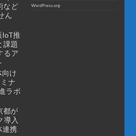
術など
WordPress.org
せん
IoT推
と課題
するア
～
体向け
セミナ
推進ラボ
京都が
ク導入
体連携