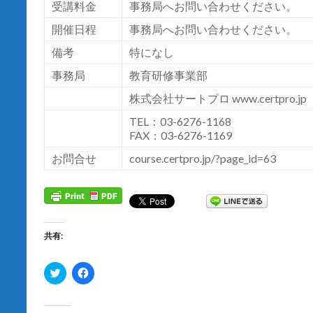
受講料金
事務局へお問い合わせください。
開催日程
事務局へお問い合わせください。
備考
特になし
事務局
教育研修事業部
株式会社サートプロ
www.certpro.jp
TEL：03-6276-1168
FAX：03-6276-1169
お問合せ
course.certpro.jp/?page_id=63
共有:
ク
F
リ
a
ッ
c
ク
e
し
b