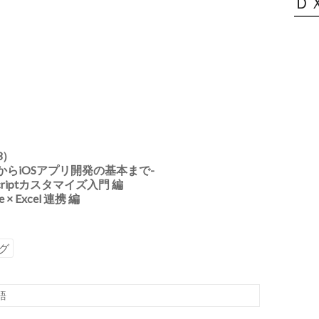
Ｄ
3）
入門からiOSアプリ開発の基本まで-
aScriptカスタマイズ入門 編
 × Excel 連携 編
グ
語