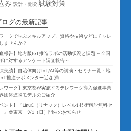
込み
試験対策
設計・開発
ブログの最新記事
ワークで学ぶスキルアップ、資格や技術などにチャレ
しませんか？
査報告】地方版IoT推進ラボの活動状況と課題 ～全国
ボに対するアンケート調査報告～
演実績】自治体向けIoT/AI等の講演・セミナ一覧：地
IoT推進ラボメンター近森 満
レワーク】東京都が実施するテレワーク導入促進事業
界団体連携モデルのご紹介
ベント】『LinuC（リナック）レベル1 技術解説無料セ
ー』＠東京 9/1（日）開催のお知らせ