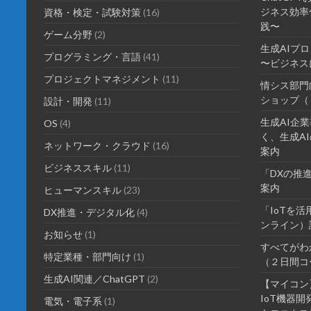
ジネス効率化
資格・検定・試験対策
(16)
践〜
ゲーム分野
(2)
生成AIプ
プログラミング・言語
(41)
〜ビジネス
プロジェクトマネジメント
(11)
情シス部門
ショップ（
設計・開発
(11)
生成AI企
OS
(4)
く、生成AI
ネットワーク・クラウド
(16)
案内
ビジネススキル
(11)
「DXの推
案内
ヒューマンスキル
(23)
「IoTを
DX推進・デジタル化
(4)
ンライン）
お知らせ
(1)
すべてがわ
特定業種・部門向け
(1)
（２日間コ
生成AI関連／ChatGPT
(2)
【マイコン
IoT機器
電気・電子系
(1)