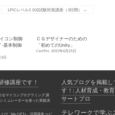
LPICレベル1 102試験対策講座（3日間）
→
マイコン制御
ＣＧデザイナーのための
 -基本制御
「初めてのUnity」
CertPro
2015年6月25日
月3日
研修講座です！
人気ブログを掲載し
す！: 人材育成・教
めるマイコンプログラミング 講
サートプロ
bシミュレーターを使った実践演
テレワークで学ぶ
Tおよび「My GPTs」活用講座 〜ビ