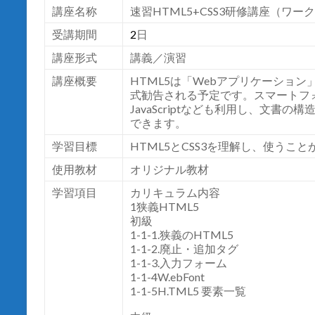
講座名称
速習HTML5+CSS3研修講座（ワー
受講期間
2
日
講座形式
講義／演習
講座概要
HTML5
は「
Web
アプリケーション
式勧告される予定です。スマートフ
JavaScript
なども利用し、文書の構
できます。
学習目標
HTML5とCSS3
を理解し、使うこと
使用教材
オリジナル教材
学習項目
カリキュラム内容
1狭義HTML5
初級
1-1-1.狭義のHTML5
1-1-2.廃止・追加タグ
1-1-3.入力フォーム
1-1-4W.ebFont
1-1-5H.TML5 要素一覧