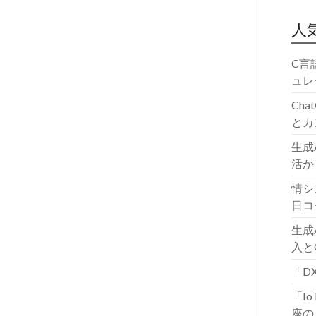
人
C言
ュレ
Ch
とカ
生成
活か
情シ
日コ
生成
入と
「D
「I
座の