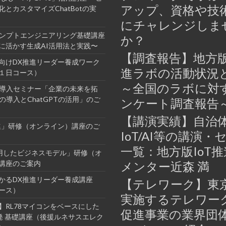
アップ、資格や技
とカスタマイズChatBotの実
にチャレンジしま
ロンプトエンジニアリング基礎講座
か？
に活かす生成AI活用法と実践〜
【調査報告】地方版
向けDX推進リーダー養成ワーク
進ラボの活動状況
１日コース）
～全国のラボに対
業導入セミナー「企業の未来を拓
の導入とChatGPTの活用」のご
ンケート調査報告
【講演実績】自治
進」研修（オンライン）講座のご
IoT/AI等の講演・
一覧：地方版IoT
活用したビジネスモデル」研修（オ
講座のご案内
メンター近森 満
かるDX推進リーダー養成講座
【テレワーク】東
ース）
実施するテレワー
】RL78マイコンをベースにした
促進事業の業界団
開発 基礎講座（後援ルネサスエレク