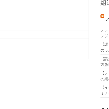
組
テレ
ンジ
【調
のラ
【講
方版
【テ
の業
【イ
ミナ