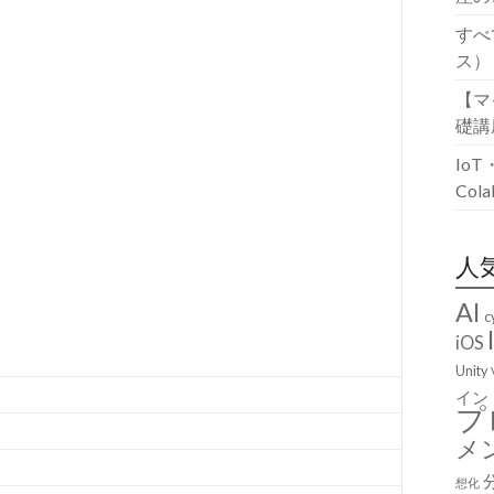
すべ
ス）
【マ
礎講
Io
Co
人
AI
c
iOS
Unity
イン
プ
メ
想化