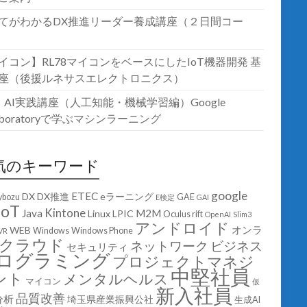
てがわかるDX推進リーダー養成講座（２日間コー
イコン】RL78マイコンをベースにしたIoT機器開発 基
座（後援ルネサスエレクトロニクス）
T・AI実践講座（人工知能・機械学習編）Google
laboratoryで学ぶマシンラーニング
気のキーワード
google
ETEC
DX
DX推進
eラーニング
ybozu
GAE
E検定
GAI
IoT
Kintone
Java
M2M
Linux
LPIC
Oculus rift
OpenAI
Slim3
アンドロイド
オンラ
WEB
Windows
Windows Phone
VR
クラウド
ネットワーク
ビジネス
セキュリティ
ログラミング
プロジェクトマネジ
中堅社員
ント
メンタルヘルス
マイコン
仮
新入社員
品質改善
分析
埼玉県産業振興公社
生成AI