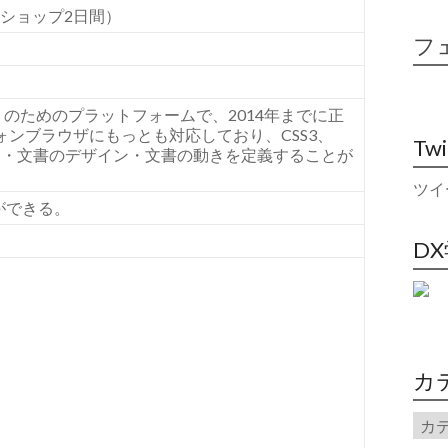
クショップ2日間）
フ
」のためのプラットフォームで、
2014
年までに正
ォンブラウザにもっとも対応しており、
CSS3、
Tw
造・文書のデザイン・文書の動きを定義することが
ツイ
ができる。
D
カ