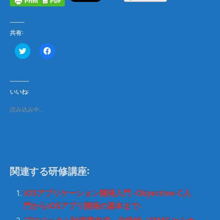
共有:
ク
F
リ
a
ッ
c
ク
e
し
b
て
o
T
o
いいね:
w
k
i
で
t
共
読み込み中…
t
有
e
す
r
る
で
に
共
は
有
ク
(
リ
新
ッ
し
ク
関連する研修講座:
い
し
ウ
て
ィ
く
ン
だ
iOSアプリケーション開発入門 -Objective-C入
ド
さ
ウ
い
門からiOSアプリ開発の基本まで-
で
(
開
新