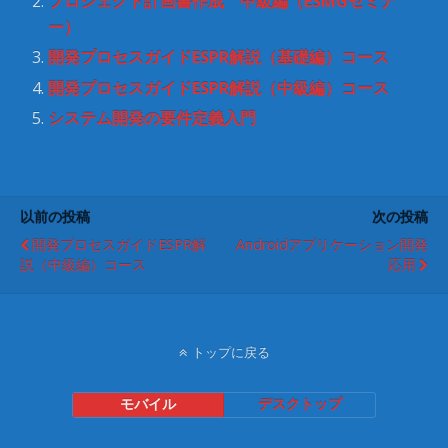
プロジェクト計画書作成 中級編（ESMGセミナ
き
し
ま
い
ー）
す
ウ
)
ィ
開発プロセスガイドESPR解説（基礎編）コース
ン
ド
ウ
開発プロセスガイドESPR解説（中級編）コース
で
開
システム開発の要件定義入門
き
ま
す
)
以前の投稿
次の投稿
開発プロセスガイドESPR解
Androidアプリケーション開発
説（中級編）コース
応用
トップに戻る
モバイル
デスクトップ