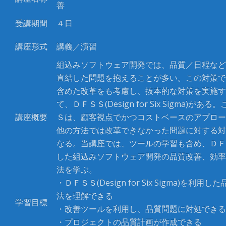
善
受講期間
４日
講座形式
講義／演習
組込みソフトウェア開発では、品質／日程など
直結した問題を抱えることが多い。この対策で
含めた改革をも考慮し、抜本的な対策を実施す
て、ＤＦＳＳ
(Design for Six Sigma)
がある。
講座概要
Ｓは、顧客視点でかつコストベースのアプロー
他の方法では改革できなかった問題に対する対
なる。当講座では、ツールの学習も含め、ＤＦ
した組込みソフトウェア開発の品質改善、効率
法を学ぶ。
・ＤＦＳＳ
(Design for Six Sigma)
を利用した
法を理解できる
学習目標
・改善ツールを利用し、品質問題に対処できる
・プロジェクトの品質計画が作成できる