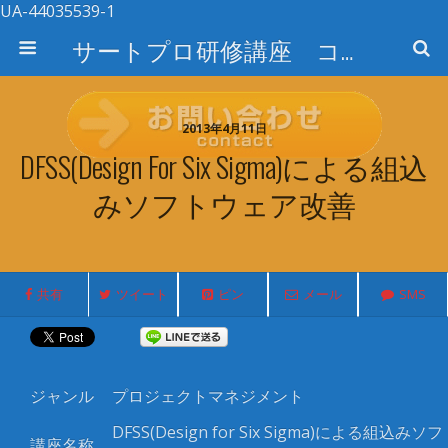
UA-44035539-1
サートプロ研修講座 コース検索
2013年4月11日
DFSS(Design For Six Sigma)による組込
みソフトウェア改善
共有
ツイート
ピン
メール
SMS
ジャンル
プロジェクトマネジメント
DFSS(Design for Six Sigma)
による組込みソフ
講座名称