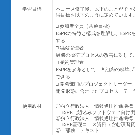
学習目標
本コース修了後、以下のことができ
得目標を以下のように定めています
□ 参加者全員（共通目標）
ESPRの特徴と構成を理解し、ES
する
□ 組織管理者
組織の標準プロセスの改善に対して、
□ 品質管理者
ESPRを参考として、各組織の標準
できる
□ 開発部門のプロジェクトリーダー
開発形態に合わせたプロセス・テー
使用教材
①独立行政法人 情報処理推進機構
ー
ESPR
（組込みソフトウェア向け
②独立行政法人 情報処理推進機構
ー
ESPR
基礎コース資料（含む演習
③一部独自テキスト