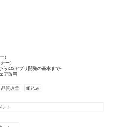
ナー）
ミナー）
入門からiOSアプリ開発の基本まで-
トウェア改善
品質改善
組込み
メント
ナー）