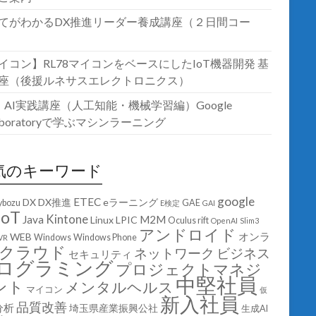
てがわかるDX推進リーダー養成講座（２日間コー
イコン】RL78マイコンをベースにしたIoT機器開発 基
座（後援ルネサスエレクトロニクス）
T・AI実践講座（人工知能・機械学習編）Google
laboratoryで学ぶマシンラーニング
気のキーワード
google
ETEC
DX
DX推進
eラーニング
ybozu
GAE
E検定
GAI
IoT
Kintone
Java
M2M
Linux
LPIC
Oculus rift
OpenAI
Slim3
アンドロイド
オンラ
WEB
Windows
Windows Phone
VR
クラウド
ネットワーク
ビジネス
セキュリティ
ログラミング
プロジェクトマネジ
中堅社員
ント
メンタルヘルス
マイコン
仮
新入社員
品質改善
分析
埼玉県産業振興公社
生成AI