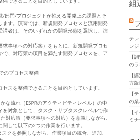
整備できることを目的としています。
組
織/部門/プロジェクトが抱える開発上の課題とそ
します。演習では、新規開発プロセスと流用開発
受講者は、そのいずれかの開発形態を選択し、演
テレ
要求事項への対応案）をもとに、新規開発プロセ
ンジ
かで、対応策の項目を満たす開発プロセスを、ア
【調
のラ
ルでのプロセス整備
【講
方版
ロセスを整備できることを目的としています。
【テ
の業
かな流れ（ESPRのアクティビティレベル）の中
ィを対象として、タスク・サブタスクレベルで作
【イ
した対応策（要求事項への対応）を意識しながら、
ミナ
に関して以下の2つの作業を行います。
ブタスクを参照しながら、作業項目の統合、追加、