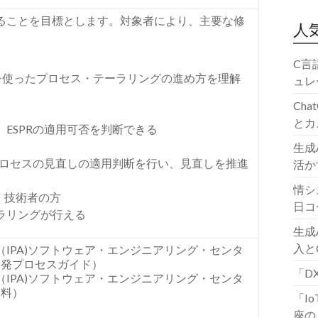
ることを目標とします。対象者により、主要な修
人
。
C言
PRを使ったプロセス・テーラリングの進め方を理解
ュレ
Ch
とカ
ESPRの適用可否を判断できる
生成
プロセスの見直しの適用判断を行い、見直しを推進
活か
情シ
、技術者の方
日コ
ラリングが行える
生成
入と
（
IPA)
ソフトウェア・エンジニアリング・センタ
開発プロセスガイド）
「D
（
IPA)
ソフトウェア・エンジニアリング・センタ
資料）
「I
座の