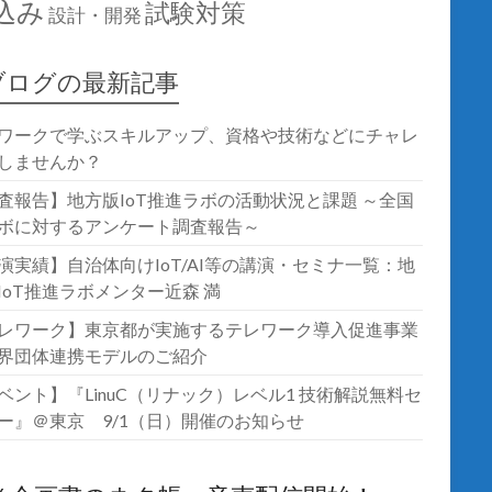
込み
試験対策
設計・開発
ブログの最新記事
ワークで学ぶスキルアップ、資格や技術などにチャレ
しませんか？
査報告】地方版IoT推進ラボの活動状況と課題 ～全国
ボに対するアンケート調査報告～
演実績】自治体向けIoT/AI等の講演・セミナ一覧：地
IoT推進ラボメンター近森 満
レワーク】東京都が実施するテレワーク導入促進事業
界団体連携モデルのご紹介
ベント】『LinuC（リナック）レベル1 技術解説無料セ
ー』＠東京 9/1（日）開催のお知らせ