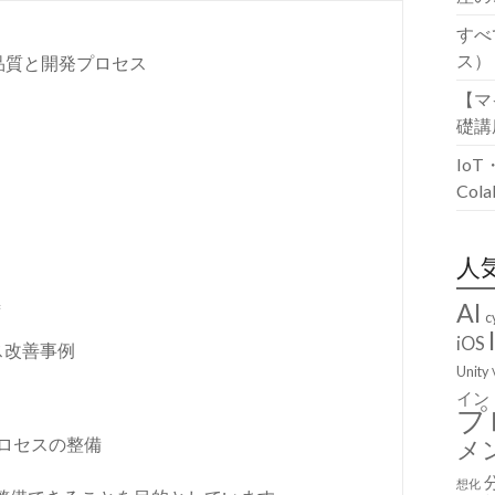
すべ
ス）
品質と開発プロセス
【マ
礎講
Io
Co
人
善
AI
c
iOS
セス改善事例
Unity
イン
プ
ロセスの整備
メ
想化