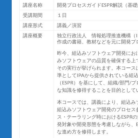
講座名称
開発プロセスガイド
ESPR
解説（基礎
受講期間
１日
講座形式
講義／演習
講座概要
独立行政法人 情報処理推進機構（
作成の書籍、教材などを元に開発プ
昨今、組込みソフトウェア開発にお
みソフトウェアの品質を確保する上
その実行が挙げられます。本コース
準として
IPA
から提供されている組
（
ESPR
）を基にして、組織
/
部門
/
プ
な知識を修得することを目的として
本コースでは、講義により、組込み
組込みソフトウェア開発のプロセス
ス・テーラリング時における
ESPR
の
発対象や開発形態を考慮しながら、
な進め方を修得します。