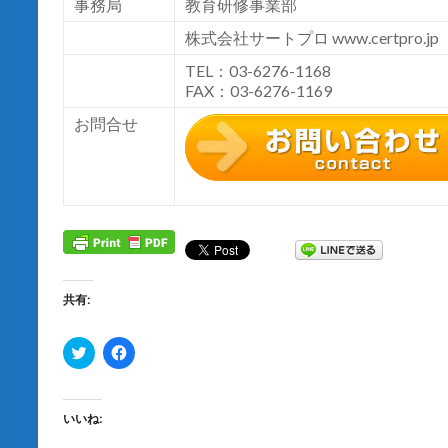
事務局
教育研修事業部
株式会社サートプロ
www.certpro.jp
TEL：03-6276-1168
FAX：03-6276-1169
お問合せ
共有:
ク
F
リ
a
ッ
c
ク
e
し
b
て
o
いいね:
T
o
w
k