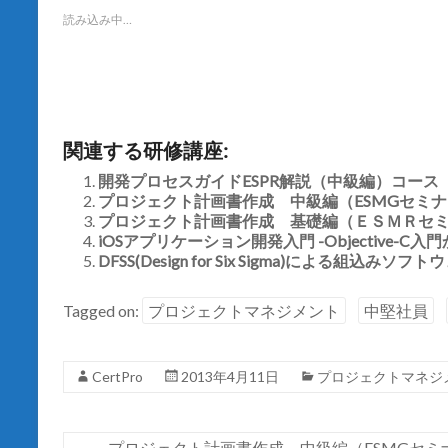
i
で
t
共
読み込み中…
t
有
e
す
r
る
で
に
共
は
有
ク
(
リ
新
ッ
し
ク
関連する研修講座:
い
し
ウ
て
ィ
く
開発プロセスガイドESPR解説（中級編）コース
ン
だ
プロジェクト計画書作成 中級編（ESMGセミ
ド
さ
ウ
い
プロジェクト計画書作成 基礎編（ＥＳＭＲセ
で
(
開
iOSアプリケーション開発入門 -Objective-C
新
き
し
DFSS(Design for Six Sigma)による組込みソフ
ま
い
す
ウ
)
ィ
ン
Tagged on:
プロジェクトマネジメント
中堅社員
ド
ウ
で
開
き
CertPro
2013年4月11日
プロジェクトマネジ
ま
す
)
←
プロジェクト計画書作成 中級編（ESMGセミ