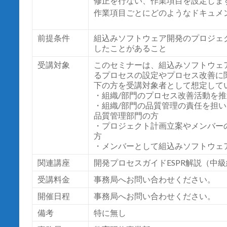
修正を行ない、作業項目を設定しま
作業項目ごとにどのようなドキュメ
前提条件
組込みソフトウェア開発のプロジェ
したことがあること
受講対象
このセミナーは、組込みソフトウェ
るプロセスの設定やプロセス改善に
下の方を受講対象者として想定して
・組織/部門のプロセス改善活動を推
・組織/部門の品質管理の責任を担
品質管理部門の方
・プロジェクト計画立案やメンバー
方
・メンバーとして組込みソフトウェ
関連講座
開発プロセスガイド
ESPR
解説（中級
受講料金
事務局へお問い合わせください。
開催日程
事務局へお問い合わせください。
備考
特に無し