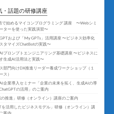
気・話題の研修講座
語で始めるマイコンプログラミング 講座 〜Webシミ
ーターを使った実践演習〜
atGPTおよび「My GPTs」活用講座 〜ビジネス効率化
スタマイズChatBotの実践〜
AIプロンプトエンジニアリング基礎講座 〜ビジネスに
す生成AI活用法と実践〜
ス部門向けDX推進リーダー養成ワークショップ（１
ース）
AI企業導入セミナー「企業の未来を拓く、生成AIの導
ChatGPTの活用」のご案内
Xの推進」研修（オンライン）講座のご案内
oTを活用したビジネスモデル」研修（オンライン）講
ご案内