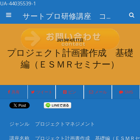
UA-44035539-1
サートプロ研修講座 コース検索
2013年4月11日
プロジェクト計画書作成 基礎
編（ＥＳＭＲセミナー）
共有
ツイート
ピン
メール
SMS
ジャンル
プロジェクトマネジメント
講座名称
プロジェクト計画書作成 基礎編（ＥＳＭＲセ