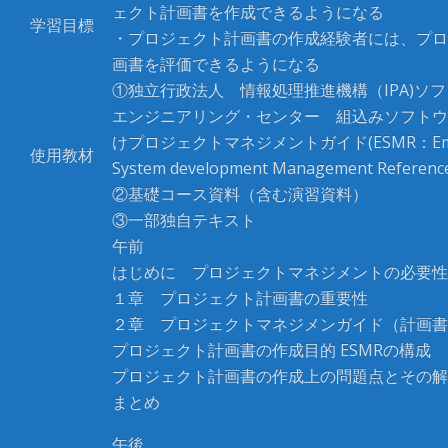
ェクト計画書を作成できるようになる
学習目標
・プロジェクト計画書の作成経験者には、プロ
画書を評価できるようになる
①独立行政法人 情報処理推進機構（
IPA)
ソフ
エンジニアリング・センター 組込みソフトウ
けプロジェクトマネジメントガイド
(ESMR
：
E
使用教材
System development Management Referenc
②基礎コース資料（含む演習資料）
③一部独自テキスト
午前
はじめに プロジェクトマネジメントの必要性
１章 プロジェクト計画書の重要性
２章 プロジェクトマネジメンガイド（計画書
プロジェクト計画書の作成目的 ESMRの構成
プロジェクト計画書の作成上の問題点とその解
まとめ
午後