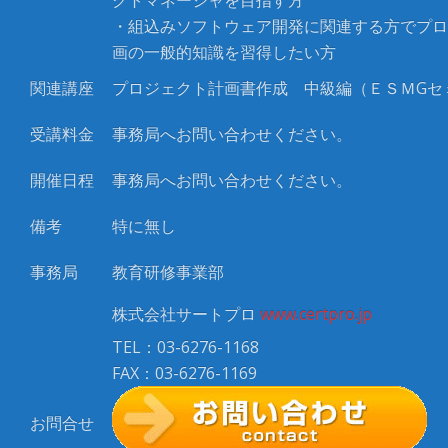
クトマネージャを目指す方
・組込みソフトウェア開発に関連する方でプロ
画の一般的知識を習得したい方
関連講座
プロジェクト計画書作成 中級編（ＥＳＭ
G
セ
受講料金
事務局へお問い合わせください。
開催日程
事務局へお問い合わせください。
備考
特に無し
事務局
教育研修事業部
株式会社サートプロ
www.certpro.jp
TEL：03-6276-1168
FAX：03-6276-1169
お問合せ