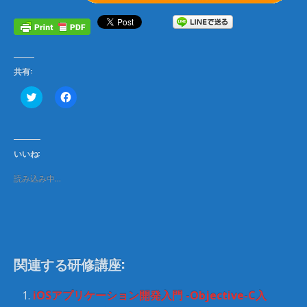
共有:
ク
F
リ
a
ッ
c
ク
e
し
b
て
o
T
o
いいね:
w
k
i
で
t
共
読み込み中…
t
有
e
す
r
る
で
に
共
は
有
ク
(
リ
新
ッ
し
ク
関連する研修講座:
い
し
ウ
て
ィ
く
ン
だ
iOSアプリケーション開発入門 -Objective-C入
ド
さ