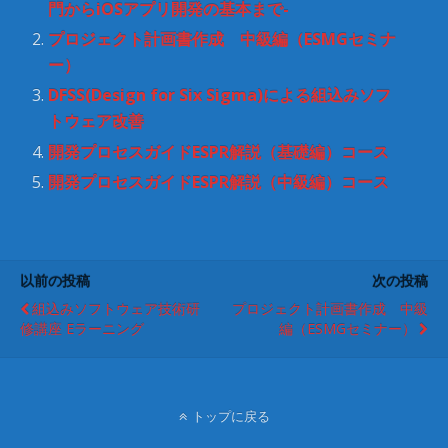
ウ
い
門からiOSアプリ開発の基本まで-
で
(
開
新
プロジェクト計画書作成 中級編（ESMGセミナ
き
し
ま
い
ー）
す
ウ
)
ィ
DFSS(Design for Six Sigma)による組込みソフ
ン
ド
トウェア改善
ウ
で
開
開発プロセスガイドESPR解説（基礎編）コース
き
ま
開発プロセスガイドESPR解説（中級編）コース
す
)
以前の投稿
次の投稿
組込みソフトウェア技術研
プロジェクト計画書作成 中級
修講座 Eラーニング
編（ESMGセミナー）
トップに戻る