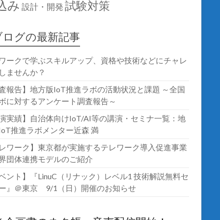
込み
試験対策
設計・開発
ブログの最新記事
ワークで学ぶスキルアップ、資格や技術などにチャレ
しませんか？
査報告】地方版IoT推進ラボの活動状況と課題 ～全国
ボに対するアンケート調査報告～
演実績】自治体向けIoT/AI等の講演・セミナ一覧：地
IoT推進ラボメンター近森 満
レワーク】東京都が実施するテレワーク導入促進事業
界団体連携モデルのご紹介
ベント】『LinuC（リナック）レベル1 技術解説無料セ
ー』＠東京 9/1（日）開催のお知らせ