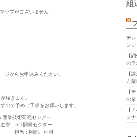
組
マップがござ
いません。
テレ
ンジ
【調
のラ
【講
ージからお申
込みください。
方版
【テ
ルが届きます。
の業
ますので予めご了
承をお願いします。
【イ
ミナ
業技術研究センター
oT開発セクター
、仲村