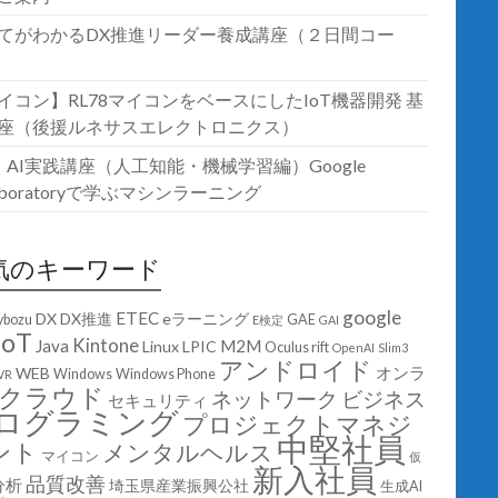
てがわかるDX推進リーダー養成講座（２日間コー
イコン】RL78マイコンをベースにしたIoT機器開発 基
座（後援ルネサスエレクトロニクス）
T・AI実践講座（人工知能・機械学習編）Google
laboratoryで学ぶマシンラーニング
気のキーワード
google
ETEC
DX
DX推進
eラーニング
ybozu
GAE
E検定
GAI
IoT
Kintone
Java
M2M
Linux
LPIC
Oculus rift
OpenAI
Slim3
アンドロイド
オンラ
WEB
Windows
Windows Phone
VR
クラウド
ネットワーク
ビジネス
セキュリティ
ログラミング
プロジェクトマネジ
中堅社員
ント
メンタルヘルス
マイコン
仮
新入社員
品質改善
分析
埼玉県産業振興公社
生成AI