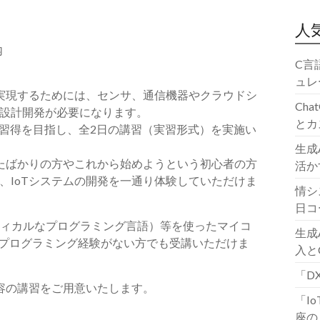
人
内
C言
ュレ
実現するため
には、センサ、通信機器やクラウドシ
Ch
設計開発が必要になります。
とカ
の習得を目指
し、全2日の講習（実習形式）を実施い
生成
たばかりの方
やこれから始めようという初心者の方
活か
、IoTシステムの開発を一通り体験していただけま
情シ
日コ
フィカルなプ
ログラミング言語）等を使ったマイコ
生成
プログラミング経験がない方でも受講いただけま
入と
「D
内容の講習をご用
意
いたします。
「I
座の