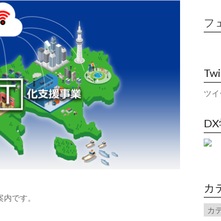
フ
Tw
ツイ
D
カ
案内です。