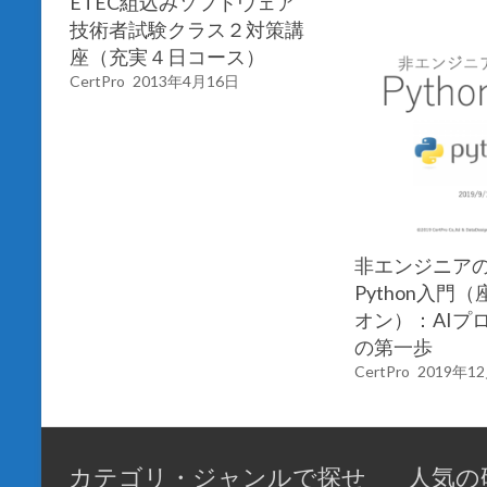
ETEC組込みソフトウェア
技術者試験クラス２対策講
座（充実４日コース）
CertPro
2013年4月16日
非エンジニア
Python入門
オン）：AIプ
の第一歩
CertPro
2019年1
カテゴリ・ジャンルで探せ
人気の