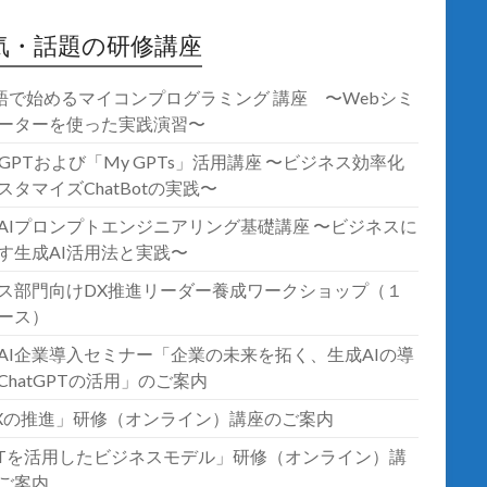
気・話題の研修講座
語で始めるマイコンプログラミング 講座 〜Webシミ
ーターを使った実践演習〜
atGPTおよび「My GPTs」活用講座 〜ビジネス効率化
スタマイズChatBotの実践〜
AIプロンプトエンジニアリング基礎講座 〜ビジネスに
す生成AI活用法と実践〜
ス部門向けDX推進リーダー養成ワークショップ（１
ース）
AI企業導入セミナー「企業の未来を拓く、生成AIの導
ChatGPTの活用」のご案内
Xの推進」研修（オンライン）講座のご案内
oTを活用したビジネスモデル」研修（オンライン）講
ご案内