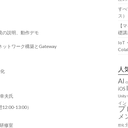
すべ
ス）
【マ
礎講
境の説明、動作デモ
Io
ネットワーク構築と
Gateway
Co
人
視化
AI
c
iOS
幸夫氏
Unity
イン
プ
2:00
-13:00）
メ
目的研修室
想化