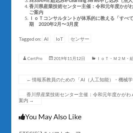
SESSAME 組込みe-Learning Series申し
で
(
開
香川県産業技術センター主催：令和元年度かがわ AI
新
き
し
ご案内
ま
い
す
ウ
ＩｏＴコンサルタントが体系的に教える「すべて
)
ィ
期 2020年2月〜3月度
ン
ド
ウ
で
Tagged on:
AI
IoT
センサー
開
き
ま
す
)
CertPro
2019年11月12日
ＩｏＴ・Ｍ２Ｍ・
←
情報系教員のための 「AI（人工知能）・機械
香川県産業技術センター主催：令和元年度かがわ AI
案内
→
You May Also Like