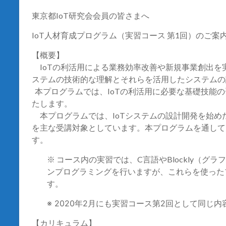
東京都IoT研究会会員の皆さまへ
IoT人材育成プログラム（実習コース 第1回）のご案
【概要】
IoTの利活用による業務効率改善や新規事業創出を
ステムの技術的な理解とそれらを活用したシ
ステムの
本プログラムでは、IoTの利活用に必要な基礎技能
たします。
本プログラムでは、IoTシステムの設計開発を始め
を主な受講対象としています。本プログラム
を通して
す。
※ コース内の実習では、C言語やBlockly（グラ
ンプログラミングを行いますが、これらを使った
す。
※ 2020年2月にも実習コース第2回として同じ
【カリキュラム】