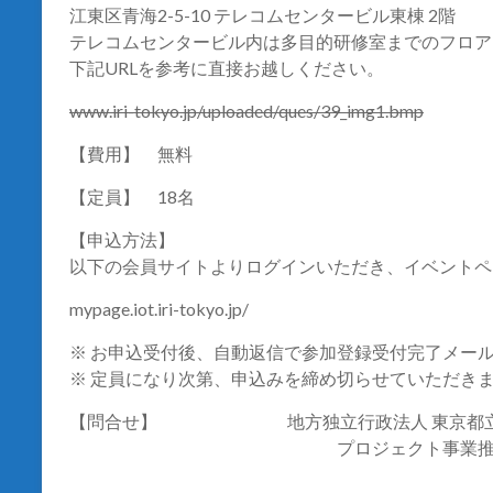
江東区青海2-5-10 テレコムセンタービル東棟 2階
テレコムセンタービル内は多目的研修室までのフロア
下記URLを参考に直接お越しください。
www.iri-tokyo.jp/uploa
ded/ques/39_img1.bmp
【費用】 無料
【定員】 18名
【申込方法】
以下の会員サイトよりログインいただき、イベントペ
mypage.iot.iri-tokyo.j
p/
※ お申込受付後、自動返信で参加登録受付完了メー
※ 定員になり次第、申込みを締め切らせていただき
【問合せ】 地方独立行政法人 東京都立産
プロジェクト事業推進部 I
担当：岡部