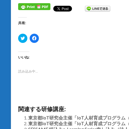
共有:
ク
F
リ
a
ッ
c
ク
e
し
b
て
o
いいね:
T
o
w
k
i
で
t
共
読み込み中…
t
有
e
す
r
る
で
に
共
は
有
ク
(
リ
新
ッ
し
ク
関連する研修講座:
い
し
ウ
て
ィ
く
東京都IoT研究会主催「IoT人材育成プログラム（
ン
だ
東京都IoT研究会主催「IoT人材育成プログラム（
ド
さ
ウ
い