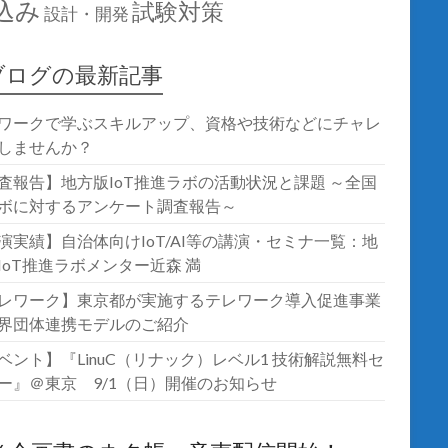
込み
試験対策
設計・開発
ブログの最新記事
ワークで学ぶスキルアップ、資格や技術などにチャレ
しませんか？
査報告】地方版IoT推進ラボの活動状況と課題 ～全国
ボに対するアンケート調査報告～
演実績】自治体向けIoT/AI等の講演・セミナ一覧：地
IoT推進ラボメンター近森 満
レワーク】東京都が実施するテレワーク導入促進事業
界団体連携モデルのご紹介
ベント】『LinuC（リナック）レベル1 技術解説無料セ
ー』＠東京 9/1（日）開催のお知らせ