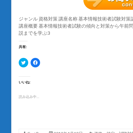
ジャンル 資格対策 講座名称 基本情報技術者試験対策講
講座概要 基本情報技術者試験の傾向と対策から午前問
説までを学ぶ3
共有:
ク
F
リ
a
ッ
c
ク
e
し
b
て
o
いいね:
T
o
w
k
i
で
t
共
読み込み中…
t
有
e
す
r
る
で
に
共
は
有
ク
(
リ
新
ッ
し
ク