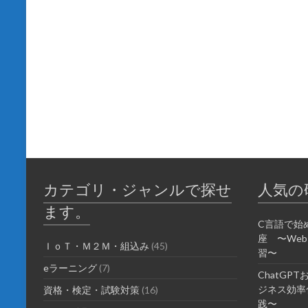
カテゴリ・ジャンルで探せ
人気の
ます。
C言語で始
座 〜We
ＩｏＴ・Ｍ２Ｍ・組込み
(45)
習〜
eラーニング
(7)
ChatGP
ジネス効率化
資格・検定・試験対策
(16)
践〜