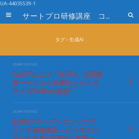
UA-44035539-1
サートプロ研修講座 コース検索
タグ › 生成AI
2024年10月16日
ChatGPTおよび「My GPTs」活用講
座 〜ビジネス効率化とカスタ
マイズChatBotの実践〜
2024年10月16日
生成AIプロンプトエンジニア
リング基礎講座 〜ビジネスに
活かす生成AI活用法と実践〜