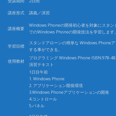
受講期間
2
日間
講座形式
講義／演習
Windows Phone
の開発初心者を対象にスタン
講座概要
での
Windows Phone
の開発技法を学習します
スタンドアローンの簡単な
Windows Phone
ア
学習目標
する事ができる。
プログラミング
Windows Phone ISBN:978-48
使用教材
演習テキスト
1日目午前
1. Windows Phone
2. アプリケーション開発環境
3.Windows Phoneアプリケーションの開発
4.コントロール
5.パネル