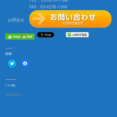
TEL：03-6276-1168
FAX：03-6276-1169
お問合せ
共有:
ク
F
リ
a
ッ
c
ク
e
し
b
て
o
T
o
いいね:
w
k
i
で
t
共
読み込み中…
t
有
e
す
r
る
で
に
共
は
有
ク