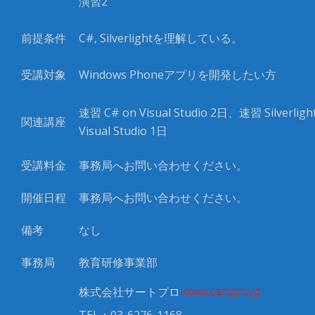
演習2
前提条件
C#, Silverlight
を理解している。
受講対象
Windows Phone
アプリを開発したい方
速習
C#
on Visual Studio
2
日、速習
Silverlig
関連講座
Visual Studio
1
日
受講料金
事務局へお問い合わせください。
開催日程
事務局へお問い合わせください。
備考
なし
事務局
教育研修事業部
株式会社サートプロ
www.certpro.jp