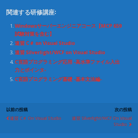
(
リ
新
ッ
し
ク
関連する研修講座:
い
し
ウ
て
ィ
く
ン
だ
Windowsサーバーエンジニアコース【MCP 659
ド
さ
ウ
い
試験対策を含む】
で
(
開
新
速習 C＃ on Visual Studio
き
し
ま
い
速習 Silverlight/WCF on Visual Studio
す
ウ
)
ィ
ン
C言語プログラミング応用 -高水準ファイル入出
ド
ウ
力とポインタ-
で
開
C言語プログラミング基礎 -基本文法編-
き
ま
す
)
以前の投稿
次の投稿
速習 C＃ On Visual Studio
速習 Silverlight/WCF On Visual
Studio