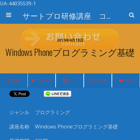
UA-44035539-1
サートプロ研修講座 コース検索
2013年4月18日
Windows Phoneプログラミング基礎
共有
ツイート
ピン
メール
SMS
ジャンル
プログラミング
講座名称
Windows Phone
プログラミング基礎