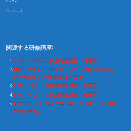
w
k
i
で
t
共
読み込み中…
t
有
e
す
r
る
で
に
共
は
有
ク
(
リ
新
ッ
し
ク
関連する研修講座:
い
し
ウ
て
ィ
く
ン
だ
LPICレベル2 202試験対策講座（4日間）
ド
さ
ウ
い
iOSアプリケーション開発入門 -Objective-C入
で
(
開
新
門からiOSアプリ開発の基本まで-
き
し
ま
い
LPICレベル1 102試験対策講座（3日間）
す
ウ
)
ィ
ン
LPICレベル1 101試験対策講座（2日間）
ド
ウ
Linuxサーバーエンジニアコース【LPIC Lv1試験
で
開
対策を含む】
き
ま
す
)