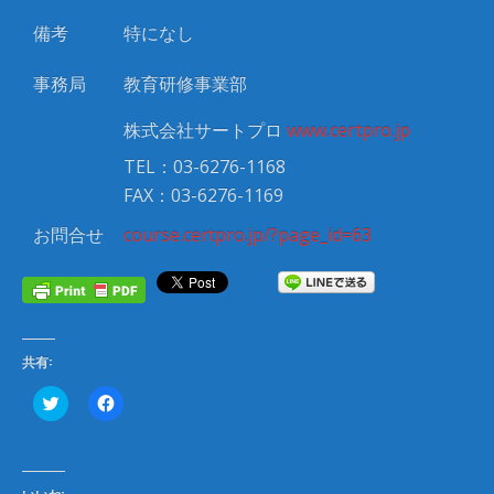
備考
特になし
事務局
教育研修事業部
株式会社サートプロ
www.certpro.jp
TEL：03-6276-1168
FAX：03-6276-1169
お問合せ
course.certpro.jp/?page_id=63
共有:
ク
F
リ
a
ッ
c
ク
e
し
b
て
o
T
o
いいね: