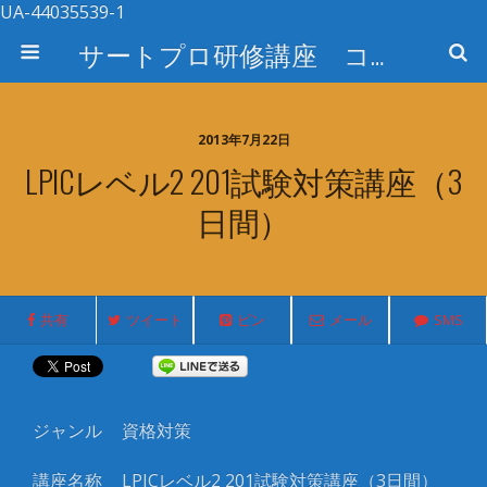
UA-44035539-1
サートプロ研修講座 コース検索
2013年7月22日
LPICレベル2 201試験対策講座（3
日間）
共有
ツイート
ピン
メール
SMS
ジャンル
資格対策
講座名称
LPICレベル2 201試験対策講座（3日間）