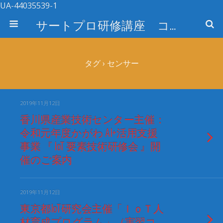
UA-44035539-1
サートプロ研修講座 コース検索
タグ › センサー
2019年11月12日
香川県産業技術センター主催：
令和元年度かがわ AI+活用支援
事業 『 IoT 要素技術研修会 』開
催のご案内
2019年11月12日
東京都IoT研究会主催「ＩｏＴ人
材育成プログラム」（実習コ