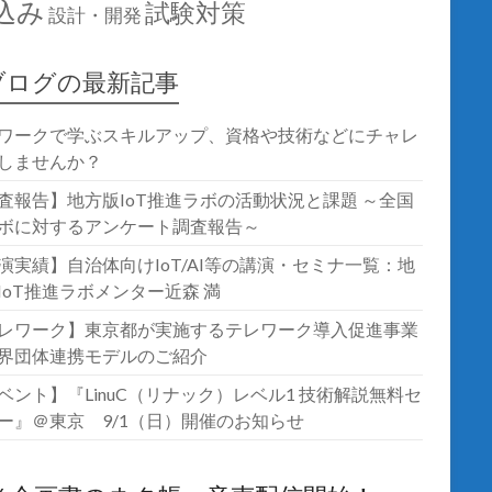
込み
試験対策
設計・開発
ブログの最新記事
ワークで学ぶスキルアップ、資格や技術などにチャレ
しませんか？
査報告】地方版IoT推進ラボの活動状況と課題 ～全国
ボに対するアンケート調査報告～
演実績】自治体向けIoT/AI等の講演・セミナ一覧：地
IoT推進ラボメンター近森 満
レワーク】東京都が実施するテレワーク導入促進事業
界団体連携モデルのご紹介
ベント】『LinuC（リナック）レベル1 技術解説無料セ
ー』＠東京 9/1（日）開催のお知らせ