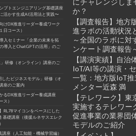
にチャレンジしま
ロンプトエンジニアリング基礎講座
か？
に活かす生成AI活用法と実践〜
【調査報告】地方版
向けDX推進リーダー養成ワーク
進ラボの活動状況
１日コース）
～全国のラボに対
業導入セミナー「企業の未来を拓
の導入とChatGPTの活用」のご
ンケート調査報告
【講演実績】自治
進」研修（オンライン）講座のご
IoT/AI等の講演・
一覧：地方版IoT
活用したビジネスモデル」研修（オ
講座のご案内
メンター近森 満
かるDX推進リーダー養成講座
【テレワーク】東
ース）
実施するテレワー
】RL78マイコンをベースにした
促進事業の業界団
開発 基礎講座（後援ルネサスエレク
モデルのご紹介
）
I実践講座（人工知能・機械学習編）
【イベント】