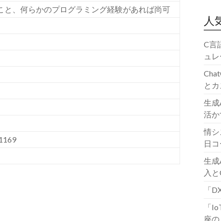
こと、何らかのプログラミング経験があれば尚可
人
C言
ュレ
Ch
とカ
生成
活か
情シ
1169
日コ
生成
入と
「D
「I
座の