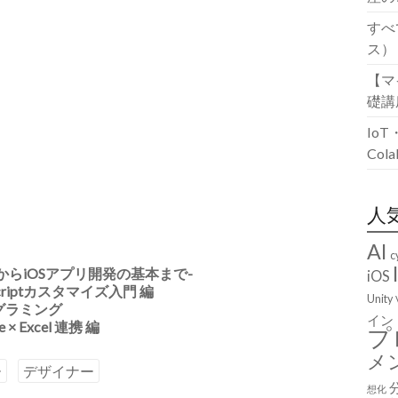
すべ
ス）
【マ
礎講
Io
Co
人
AI
c
入門からiOSアプリ開発の基本まで-
iOS
aScriptカスタマイズ入門 編
Unity
nプログラミング
イン
 × Excel 連携 編
プ
メ
ー
デザイナー
想化