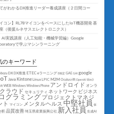
てがわかるDX推進リーダー養成講座（２日間コー
イコン】RL78マイコンをベースにしたIoT機器開発 基
座（後援ルネサスエレクトロニクス）
T・AI実践講座（人工知能・機械学習編）Google
laboratoryで学ぶマシンラーニング
気のキーワード
google
ETEC
DX
DX推進
eラーニング
ybozu
GAE
E検定
GAI
IoT
Kintone
Java
M2M
Linux
LPIC
Oculus rift
OpenAI
Slim3
アンドロイド
オンラ
WEB
Windows
Windows Phone
VR
クラウド
ネットワーク
ビジネス
セキュリティ
ログラミング
プロジェクトマネジ
中堅社員
ント
メンタルヘルス
マイコン
仮
新入社員
品質改善
分析
埼玉県産業振興公社
生成AI