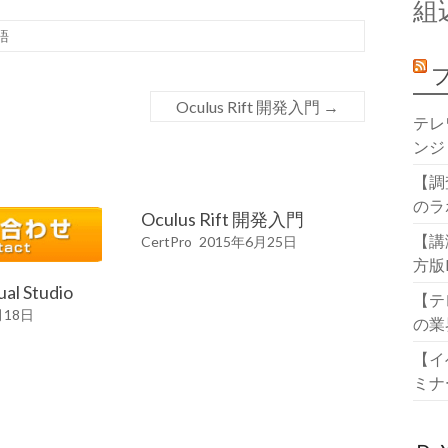
組
語
Oculus Rift 開発入門
→
テレ
ンジ
【調
のラ
Oculus Rift 開発入門
【講
CertPro
2015年6月25日
方版
al Studio
【テ
月18日
の業
【イ
ミナ