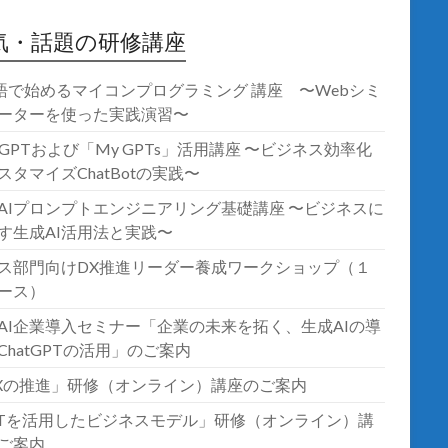
気・話題の研修講座
語で始めるマイコンプログラミング 講座 〜Webシミ
ーターを使った実践演習〜
atGPTおよび「My GPTs」活用講座 〜ビジネス効率化
スタマイズChatBotの実践〜
AIプロンプトエンジニアリング基礎講座 〜ビジネスに
す生成AI活用法と実践〜
ス部門向けDX推進リーダー養成ワークショップ（１
ース）
AI企業導入セミナー「企業の未来を拓く、生成AIの導
ChatGPTの活用」のご案内
Xの推進」研修（オンライン）講座のご案内
oTを活用したビジネスモデル」研修（オンライン）講
ご案内