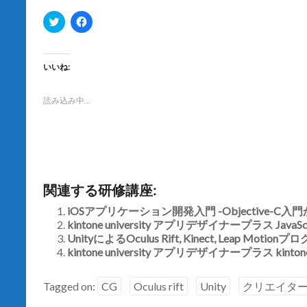
ク
F
リ
a
ッ
c
ク
e
し
b
て
o
いいね:
T
o
w
k
i
で
t
共
読み込み中…
t
有
e
す
r
る
で
に
共
は
有
ク
(
リ
新
ッ
し
ク
関連する研修講座:
い
し
ウ
て
ィ
く
iOSアプリケーション開発入門 -Objective-C
ン
だ
kintone university アプリデザイナープラス Jav
ド
さ
ウ
い
UnityによるOculus Rift, Kinect, Leap Motio
で
(
開
kintone university アプリデザイナープラス kintone
新
き
し
ま
い
す
ウ
Tagged on:
CG
Oculus rift
Unity
クリエイタ
)
ィ
ン
ド