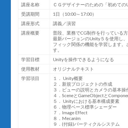
講座名称
ＣＧデザイナーのための「初めてのUn
受講期間
1日（10:00～17:00）
講座形式
講義／演習
講座概要
普段、業務でCG制作を行っている方向
最新バージョンのUnity５を使用し、
フィック関係の機能を学習します。さらには
す。
学習目標
Unityを操作できるようになる
使用教材
オリジナルテキスト
学習項目
１． Unity概要
２．新規プロジェクトの作成
３．ビューの説明とカメラの基本操
４．SceneとGameObjectとCompone
５． Unityにおける基本構成要素
６．物理ベース標準シェーダー
７．Image Effect
８．Mecanim
９．(付録)パーティクルシステム