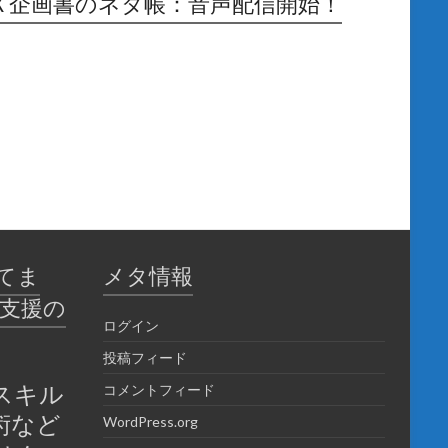
Ｘ企画書のネタ帳：音声配信開始！
てま
メタ情報
育支援の
ログイン
投稿フィード
スキル
コメントフィード
術など
WordPress.org