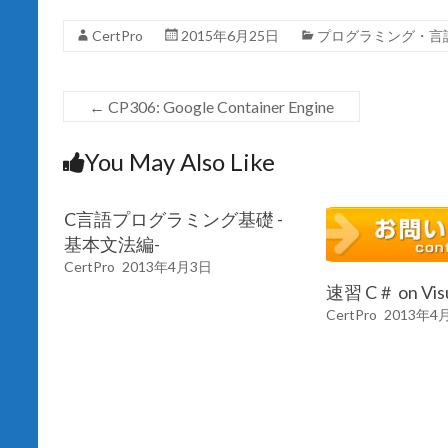
ウ
で
CertPro
開
2015年6月25日
プログラミング・言
き
ま
す
)
←
CP306: Google Container Engine
You May Also Like
C言語プログラミング基礎 -
基本文法編-
CertPro
2013年4月3日
速習 C＃ on Visu
CertPro
2013年4