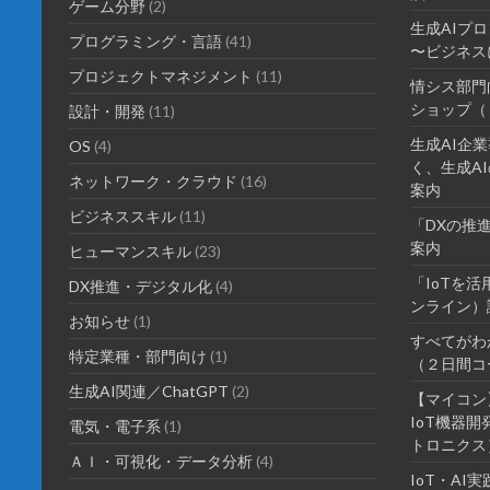
ゲーム分野
(2)
生成AIプ
プログラミング・言語
(41)
〜ビジネス
プロジェクトマネジメント
(11)
情シス部門
ショップ（
設計・開発
(11)
生成AI企
OS
(4)
く、生成AI
ネットワーク・クラウド
(16)
案内
ビジネススキル
(11)
「DXの推
案内
ヒューマンスキル
(23)
「IoTを
DX推進・デジタル化
(4)
ンライン）
お知らせ
(1)
すべてがわ
特定業種・部門向け
(1)
（２日間コ
生成AI関連／ChatGPT
(2)
【マイコン
IoT機器
電気・電子系
(1)
トロニクス
ＡＩ・可視化・データ分析
(4)
IoT・A