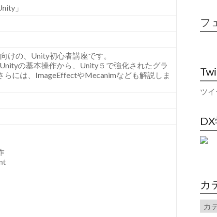
ity」
フ
けの、Unity初心者講座です。
Unityの基本操作から、Unity５で強化されたグラ
Tw
、ImageEffectやMecanimなども解説しま
ツイ
D
作
nt
カ