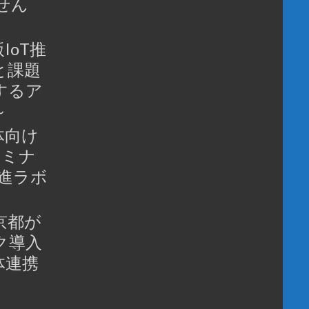
せん
IoT推
と課題
するア
～
体向け
セミナ
推進ラボ
京都が
ク導入
体連携