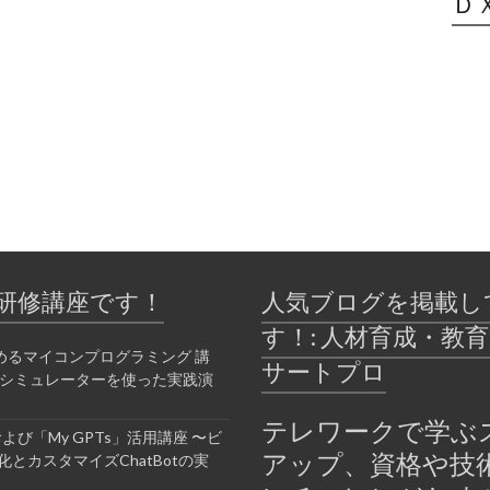
Ｄ
研修講座です！
人気ブログを掲載し
す！: 人材育成・教
めるマイコンプログラミング 講
サートプロ
bシミュレーターを使った実践演
テレワークで学ぶ
Tおよび「My GPTs」活用講座 〜ビ
アップ、資格や技
とカスタマイズChatBotの実