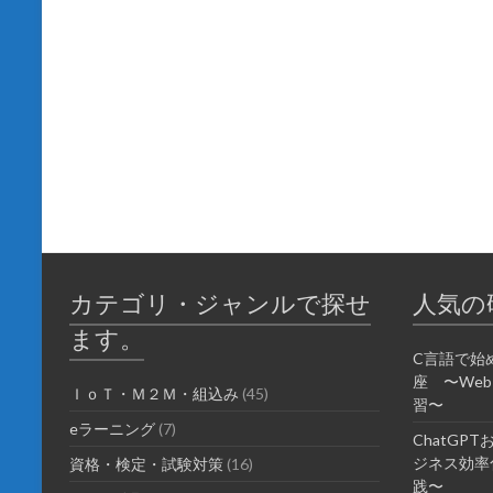
カテゴリ・ジャンルで探せ
人気の
ます。
C言語で始
座 〜We
ＩｏＴ・Ｍ２Ｍ・組込み
(45)
習〜
eラーニング
(7)
ChatGP
ジネス効率化
資格・検定・試験対策
(16)
践〜