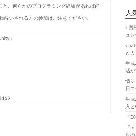
こと、何らかのプログラミング経験があれば尚
人
り物酔いされる方の参加はご注意ください。
C言
ュレ
ity」
Ch
とカ
生成
活か
情シ
日コ
1169
生成
入と
「D
「I
座の