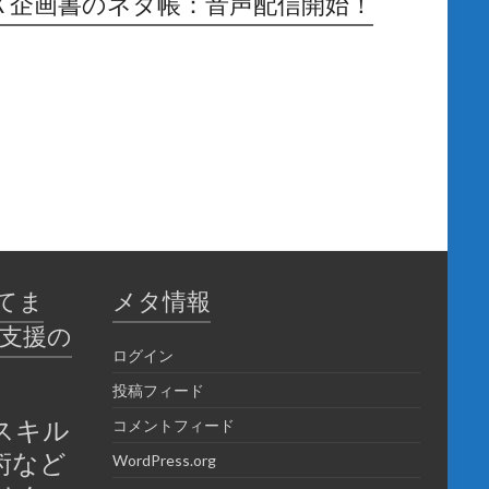
Ｘ企画書のネタ帳：音声配信開始！
てま
メタ情報
育支援の
ログイン
投稿フィード
スキル
コメントフィード
術など
WordPress.org