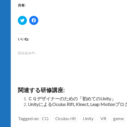
共有:
ク
F
リ
a
ッ
c
ク
e
し
b
て
o
いいね:
T
o
w
k
i
で
t
共
読み込み中…
t
有
e
す
r
る
で
に
共
は
有
ク
(
リ
新
ッ
し
ク
関連する研修講座:
い
し
ウ
て
ィ
く
ＣＧデザイナーのための「初めてのUnity」
ン
だ
UnityによるOculus Rift, Kinect, Leap Motio
ド
さ
ウ
い
で
(
開
新
Tagged on:
CG
Oculus rift
Unity
VR
geme
き
し
ま
い
す
ウ