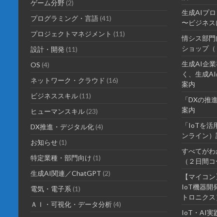
ゲーム分野
(2)
生成AIプ
プログラミング・言語
(41)
〜ビジネス
プロジェクトマネジメント
(11)
情シス部門
ショップ（
設計・開発
(11)
生成AI企
OS
(4)
く、生成AI
ネットワーク・クラウド
(16)
案内
ビジネススキル
(11)
「DXの推
案内
ヒューマンスキル
(23)
「IoTを
DX推進・デジタル化
(4)
ンライン）
お知らせ
(1)
すべてがわ
特定業種・部門向け
(1)
（２日間コ
生成AI関連／ChatGPT
(2)
【マイコン
IoT機器
電気・電子系
(1)
トロニクス
ＡＩ・可視化・データ分析
(4)
IoT・A