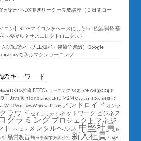
てがわかるDX推進リーダー養成講座（２日間コー
イコン】RL78マイコンをベースにしたIoT機器開発 基
座（後援ルネサスエレクトロニクス）
T・AI実践講座（人工知能・機械学習編）Google
laboratoryで学ぶマシンラーニング
気のキーワード
google
ETEC
DX
DX推進
eラーニング
ybozu
GAE
E検定
GAI
IoT
Kintone
Java
M2M
Linux
LPIC
Oculus rift
OpenAI
Slim3
アンドロイド
オンラ
WEB
Windows
Windows Phone
VR
クラウド
ネットワーク
ビジネス
セキュリティ
ログラミング
プロジェクトマネジ
中堅社員
ント
メンタルヘルス
マイコン
仮
新入社員
品質改善
分析
埼玉県産業振興公社
生成AI