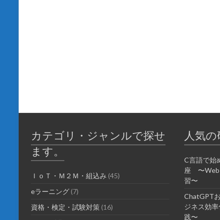
カテゴリ・ジャンルで探せ
人気の
ます。
C言語で始
座 〜We
ＩｏＴ・Ｍ２Ｍ・組込み
(45)
習〜
eラーニング
(7)
ChatGP
ジネス効率化
資格・検定・試験対策
(16)
践〜