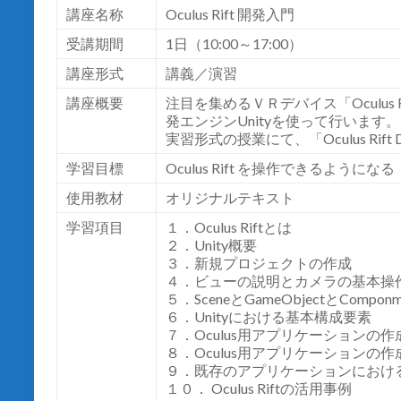
講座名称
Oculus Rift 開発入門
受講期間
1日（10:00～17:00）
講座形式
講義／演習
講座概要
注目を集めるＶＲデバイス「Oculus
発エンジンUnityを使って行います。
実習形式の授業にて、「Oculus Ri
学習目標
Oculus Rift を操作できるようになる
使用教材
オリジナルテキスト
学習項目
１．Oculus Riftとは
２．Unity概要
３．新規プロジェクトの作成
４．ビューの説明とカメラの基本操
５．SceneとGameObjectとComponm
６．Unityにおける基本構成要素
７．Oculus用アプリケーションの
８．Oculus用アプリケーションの
９．既存のアプリケーションにおけるOcu
１０． Oculus Riftの活用事例