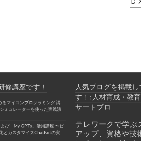
Ｄ
研修講座です！
人気ブログを掲載し
す！: 人材育成・教
めるマイコンプログラミング 講
サートプロ
bシミュレーターを使った実践演
テレワークで学ぶ
Tおよび「My GPTs」活用講座 〜ビ
アップ、資格や技
とカスタマイズChatBotの実