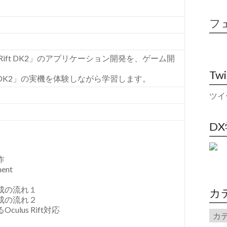
フ
 Rift DK2」のアプリケーション開発を、ゲーム開
Tw
ft DK2」の実機を体験しながら学習します。
ツイ
D
作
ent
作成の流れ１
カ
作成の流れ２
lus Rift対応