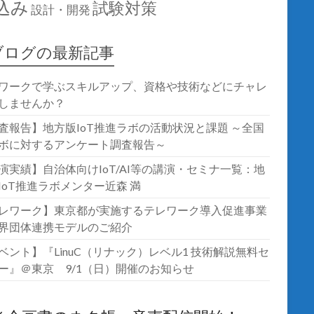
込み
試験対策
設計・開発
ブログの最新記事
ワークで学ぶスキルアップ、資格や技術などにチャレ
しませんか？
査報告】地方版IoT推進ラボの活動状況と課題 ～全国
ボに対するアンケート調査報告～
演実績】自治体向けIoT/AI等の講演・セミナ一覧：地
IoT推進ラボメンター近森 満
レワーク】東京都が実施するテレワーク導入促進事業
界団体連携モデルのご紹介
ベント】『LinuC（リナック）レベル1 技術解説無料セ
ー』＠東京 9/1（日）開催のお知らせ