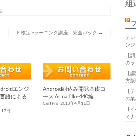
組
語
Ｅ検定 eラーニング講座 完全パック
→
テレ
ンジ
【調
のラ
【講
方版
Androidエンジ
Android組込み開発基礎コ
【テ
他言語による
ース Armadillo-440編
の業
CertPro
2013年4月11日
【イ
月17日
ミナ