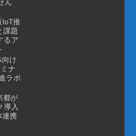
せん
IoT推
と課題
するア
～
体向け
セミナ
推進ラボ
京都が
ク導入
体連携