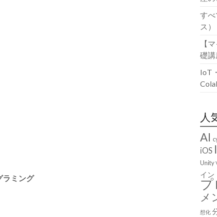
すべ
ス）
【マ
礎講
Io
Co
人
AI
c
iOS
Unity
イン
nプログラミング
プ
メ
想化