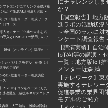
にチャレンジしま
ロンプトエンジニアリング基礎講座
か？
に活かす生成AI活用法と実践〜
【調査報告】地方版
向けDX推進リーダー養成ワーク
進ラボの活動状況
１日コース）
～全国のラボに対
業導入セミナー「企業の未来を拓
の導入とChatGPTの活用」のご
ンケート調査報告
【講演実績】自治
進」研修（オンライン）講座のご
IoT/AI等の講演・
一覧：地方版IoT
活用したビジネスモデル」研修（オ
講座のご案内
メンター近森 満
かるDX推進リーダー養成講座
【テレワーク】東
ース）
実施するテレワー
】RL78マイコンをベースにした
促進事業の業界団
開発 基礎講座（後援ルネサスエレク
モデルのご紹介
）
I実践講座（人工知能・機械学習編）
【イベント】