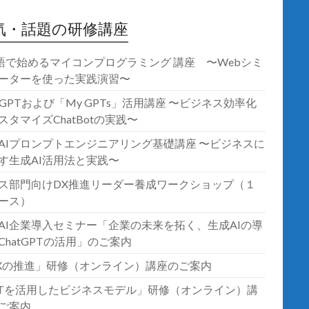
気・話題の研修講座
語で始めるマイコンプログラミング 講座 〜Webシミ
ーターを使った実践演習〜
atGPTおよび「My GPTs」活用講座 〜ビジネス効率化
スタマイズChatBotの実践〜
AIプロンプトエンジニアリング基礎講座 〜ビジネスに
す生成AI活用法と実践〜
ス部門向けDX推進リーダー養成ワークショップ（１
ース）
AI企業導入セミナー「企業の未来を拓く、生成AIの導
ChatGPTの活用」のご案内
Xの推進」研修（オンライン）講座のご案内
oTを活用したビジネスモデル」研修（オンライン）講
ご案内