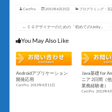
)
ィ
ン
CertPro
2015年6月25日
プログラミング・言
ド
ウ
で
開
き
ま
←
ＣＧデザイナーのための「初めてのUnity」
す
)
You May Also Like
Androidアプリケーション
Java基礎 for 
開発応用
ニア 2日間（
CertPro
2013年4月11日
業務経験者）
CertPro
2013年4