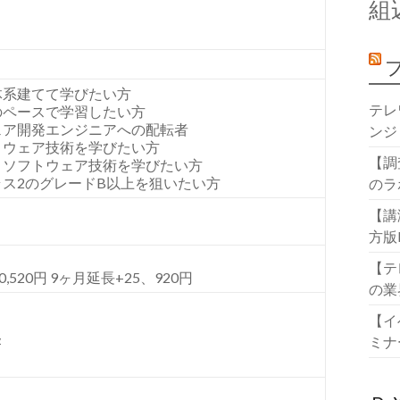
組
体系建てて学びたい方
テレ
のペースで学習したい方
ェア開発エンジニアへの配転者
ンジ
トウェア技術を学びたい方
【調
とソフトウェア技術を学びたい方
ス2のグレードB以上を狙いたい方
のラ
】
【講
方版
【テ
0,520円 9ヶ月延長+25、920円
の業
【イ
ミナ
/