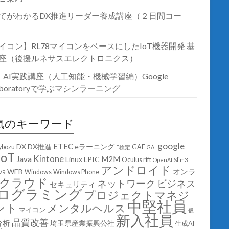
てがわかるDX推進リーダー養成講座（２日間コー
イコン】RL78マイコンをベースにしたIoT機器開発 基
座（後援ルネサスエレクトロニクス）
T・AI実践講座（人工知能・機械学習編）Google
laboratoryで学ぶマシンラーニング
気のキーワード
google
ETEC
DX
DX推進
eラーニング
ybozu
GAE
E検定
GAI
IoT
Kintone
Java
M2M
Linux
LPIC
Oculus rift
OpenAI
Slim3
アンドロイド
オンラ
WEB
Windows
Windows Phone
VR
クラウド
ネットワーク
ビジネス
セキュリティ
ログラミング
プロジェクトマネジ
中堅社員
ント
メンタルヘルス
マイコン
仮
新入社員
品質改善
分析
埼玉県産業振興公社
生成AI