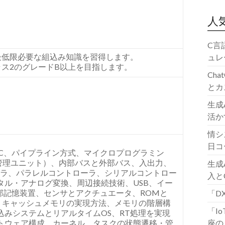
人
C言
最低限必要な組込み知識を習得します。
ュレ
ス2のグレードB以上を目指します。
Ch
とカ
生成
活か
情シ
日コ
RISC、パイプライン方式、マイクロプログラミン
管理ユニット）、内部バスと外部バス、入出力、
生成
ーラ、パラレルコントローラ、シリアルコントロー
入と
タル・アナログ変換、周辺接続技術、USB、イー
外部記憶装置、センサとアクチュエータ、ROMと
「D
モリ、キャッシュメモリの実現方法、メモリの階層構
「I
みシステムとリアルタイムOS、RT処理を実現
トウェア構成、カーネル、タスクの状態遷移・管
座の