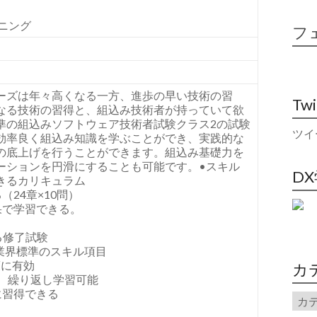
】
ーニング
フ
ーズは年々高くなる一方、進歩の早い技術の習
Tw
なる技術の習得と、組込み技術者が持っていて欲
準の組込みソフトウェア技術者試験クラス2の試験
ツイ
効率良く組込み知識を学ぶことができ、実践的な
の底上げを行うことができます。組込み基礎力を
ーションを円滑にすることも可能です。•スキル
D
きるカリキュラム
24章×10問）
果で学習できる。
る修了試験
た業界標準のスキル項目
策に有効
カ
意し、繰り返し学習可能
に習得できる