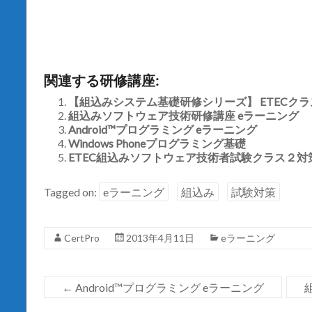
e
す
r
る
で
に
共
は
有
ク
(
リ
新
ッ
し
ク
関連する研修講座:
い
し
ウ
て
ィ
く
【組込みシステム基礎研修シリーズ】 ETECクラス
ン
だ
組込みソフトウェア技術研修講座 eラーニング
ド
さ
ウ
い
Android™プログラミング eラーニング
で
(
開
Windows Phoneプログラミング基礎
新
き
し
ETEC組込みソフトウェア技術者試験クラス２
ま
い
す
ウ
)
ィ
ン
Tagged on:
eラーニング
組込み
試験対策
ド
ウ
で
開
き
CertPro
2013年4月11日
eラーニング
ま
す
)
←
Android™プログラミング eラーニング