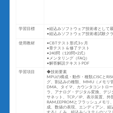
学習目標
•組込みソフトウェア技術者として
•組込みソフトウェア技術者試験クラ
使用教材
•CBTテスト形式3ヶ月
•章テスト & 修了テスト
•240問（120問×2式）
•メンタリング（FAQ）
•解答解説テキストPDF
学習項目
◆技術要素
MPUの構成・動作・種類,CISCと
グ、割込みの種類、MMU（メモリ
DMA、タイマ、カウンタコントロ
ラ、アナログ・デジタル変換、デジ
サネット、TCP／IP、表示装置、
RAM,EEPROMとフラッシュメ
成、数値の表現、エンディアン、組込
するしくみ、組込みシステムのソフ