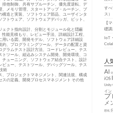
、排他制御、共有サブルーチン、優先度逆転、デ
すべ
理、メモリ管理、スタートアップ・ルーチン、ブ
ス）
の構造と実装、ソフトウェア部品、ユーザインタ
ソフトウェア、ソフトウェアデバッガ、ビット、
【マ
礎講
ジェクト指向設計、分割とモジュール化と隠蔽
、性能見積もり、レビュー手法、詳細設計工程、
Io
に用いる図、開発モデル、ソフトウェア詳細設
Co
規約、プログラミングツール、データの配置と資
ログラムテスト設計方法、コードレビュー、テス
ストツール、組込みシステム開発、開発環境、コ
、チューニング、ソフトウェア結合テスト、設計
人
レビュー、テストツール、デバッグツール、テス
技術
AI
c
ス、プロジェクトマネジメント、関連法規、構成
iOS
セスの定義、開発プロセスマネジメント その他
Unity
イン
プ
メ
想化