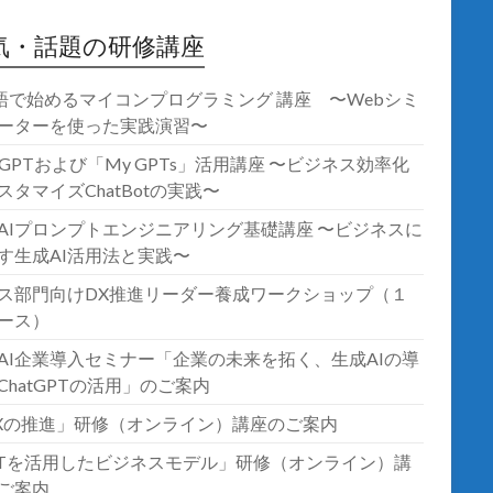
気・話題の研修講座
語で始めるマイコンプログラミング 講座 〜Webシミ
ーターを使った実践演習〜
atGPTおよび「My GPTs」活用講座 〜ビジネス効率化
スタマイズChatBotの実践〜
AIプロンプトエンジニアリング基礎講座 〜ビジネスに
す生成AI活用法と実践〜
ス部門向けDX推進リーダー養成ワークショップ（１
ース）
AI企業導入セミナー「企業の未来を拓く、生成AIの導
ChatGPTの活用」のご案内
Xの推進」研修（オンライン）講座のご案内
oTを活用したビジネスモデル」研修（オンライン）講
ご案内