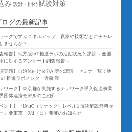
込み
試験対策
設計・開発
ブログの最新記事
ワークで学ぶスキルアップ、資格や技術などにチャレ
しませんか？
査報告】地方版IoT推進ラボの活動状況と課題 ～全国
ボに対するアンケート調査報告～
演実績】自治体向けIoT/AI等の講演・セミナ一覧：地
IoT推進ラボメンター近森 満
レワーク】東京都が実施するテレワーク導入促進事業
界団体連携モデルのご紹介
ベント】『LinuC（リナック）レベル1 技術解説無料セ
ー』＠東京 9/1（日）開催のお知らせ