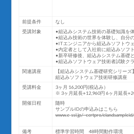
前提条件
なし
受講対象
•組込みシステム技術の基礎知識を
•組込み技術の世界を体験し、自分
•ITエンジニアから組込みソフトウ
•内定者として入社前に組込みソフ
•新卒研修後、組込みシステム基礎
•組込みソフトウェア技術者試験クラ
関連講座
【組込みシステム基礎研究シリーズ
組込みソフトウェア技術研修講座
受講料金
3ヶ月 16,200円(税込み）
※ 3ヶ月延長+12,960円 6ヶ月延長+2
開催日程
随時
サンプルIDの申込みはこちら
www.e-ssl.jp/~certpro/elandsampleid
備考
標準学習時間 48時間動作環境