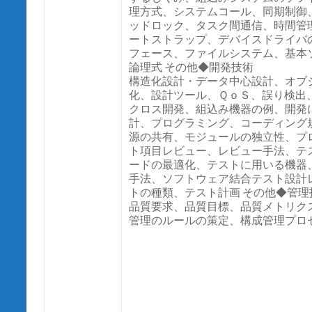
理方式、システムコール、同期制御
ッドロック、タスク間通信、時間管
ートストラップ、デバイスドライバ
フェース、ファイルシステム、基本
論理式 その他◆開発技術
構造化設計・データ中心設計、オブ
化、設計ツール、ＱｏＳ、誤り検出
クロス開発、組込み機器の例、開発
計、プログラミング、コーディング
源の共有、モジュールの独立性、プ
ト項目レビュー、レビュー手法、テ
ードの最適化、テストに用いる機器
手法、ソフトウェア結合テスト設計
トの種類、テスト計画 その他◆管理
品質要求、品質目標、品質メトリク
管理のルールの策定、構成管理プロ