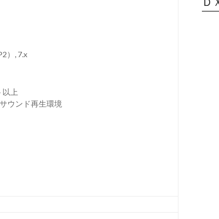
Ｄ
P2）, 7.x
ト以上
 サウンド再生環境