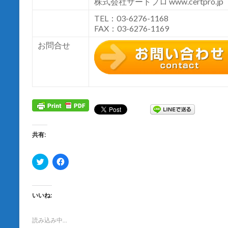
株式会社サートプロ
www.certpro.jp
TEL：03-6276-1168
FAX：03-6276-1169
お問合せ
共有:
ク
F
リ
a
ッ
c
ク
e
し
b
て
o
いいね:
T
o
w
k
i
で
t
共
読み込み中…
t
有