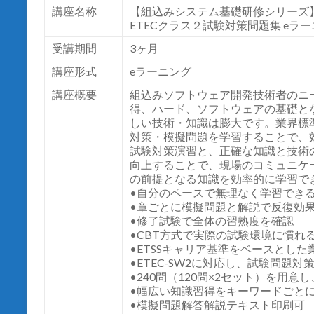
講座名称
【組込みシステム基礎研修シリーズ
ETECクラス２試験対策問題集 eラ
受講期間
3ヶ月
講座形式
eラーニング
講座概要
組込みソフトウェア開発技術者のニ
得、ハード、ソフトウェアの基礎と
しい技術・知識は膨大です。業界標
対策・模擬問題を学習することで、
試験対策演習と、正確な知識と技術
向上することで、現場のコミュニケ
の前提となる知識を効率的に学習で
•自分のペースで無理なく学習できる（
•章ごとに模擬問題と解説で反復効
•修了試験で全体の習熟度を確認
•CBT方式で実際の試験環境に慣れ
•ETSSキャリア基準をベースとし
•ETEC-SW2に対応し、試験問題対
•240問（120問×2セット）を用
•幅広い知識習得をキーワードごと
•模擬問題解答解説テキスト印刷可