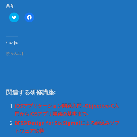
共有:
ク
F
リ
a
ッ
c
ク
e
し
b
て
o
T
o
いいね:
w
k
i
で
t
共
読み込み中…
t
有
e
す
r
る
で
に
共
は
有
ク
(
リ
新
ッ
し
ク
関連する研修講座:
い
し
ウ
て
ィ
く
ン
だ
iOSアプリケーション開発入門 -Objective-C入
ド
さ
ウ
い
門からiOSアプリ開発の基本まで-
で
(
開
新
DFSS(Design for Six Sigma)による組込みソフ
き
し
ま
い
トウェア改善
す
ウ
)
ィ