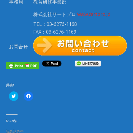
事務局
教育研修事業部
株式会社サートプロ
www.certpro.jp
TEL：03-6276-1168
FAX：03-6276-1169
お問合せ
共有:
ク
F
リ
a
ッ
c
ク
e
し
b
て
o
T
o
いいね:
w
k
i
で
t
共
読み込み中…