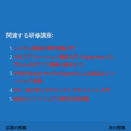
t
有
e
す
r
る
で
に
共
は
有
ク
(
リ
新
ッ
し
ク
関連する研修講座:
い
し
ウ
て
ィ
く
ン
だ
システム開発の要件定義入門
ド
さ
ウ
い
iOSアプリケーション開発入門 -Objective-C入
で
(
開
新
門からiOSアプリ開発の基本まで-
き
し
ま
い
DFSS(Design for Six Sigma)による組込みソフ
す
ウ
)
ィ
トウェア改善
ン
ド
ウ
PG・SEが学ぶプロジェクトマネジメント入門
で
開
組込みソフトウェアの要求仕様定義
き
ま
す
)
以前の投稿
次の投稿