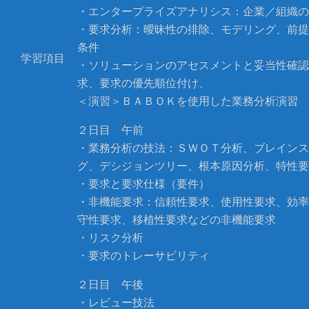
・エンタープライズアナリシス：企業／組織の
・要求分析：曖昧性の排除、モデリング、前提
条件
学習項目
・ソリューションのアセスメントと妥当性確認
求、要求の優先順位付け、
＜演習＞ＢＡＢＯＫを使用した業務分析演習
２日目 午前
・業務分析の技法：ＳＷＯＴ分析、ブレインス
グ、デシジョンツリー、根本原因分析、特性要
・要求と要求仕様（要件）
・非機能要求：信頼性要求、使用性要求、効率
守性要求、移植性要求などの非機能要求
・リスク分析
・要求のトレーサビリティ
２日目 午後
・レビュー技法