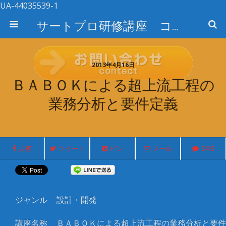
UA-44035539-1
サートプロ研修講座 コース検索
2013年4月16日
ＢＡＢＯＫによる超上流工程の
業務分析と要件定義
共有
ツイート
ピン
メール
SMS
ジャンル
設計・開発
講座名称
ＢＡＢＯＫによる超上流工程の業務分析と要件